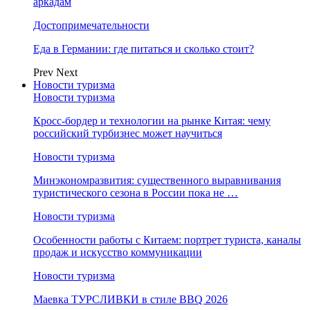
аркадам
Достопримечательности
Еда в Германии: где питаться и сколько стоит?
Prev
Next
Новости туризма
Новости туризма
Кросс-бордер и технологии на рынке Китая: чему
российский турбизнес может научиться
Новости туризма
Минэкономразвития: существенного выравнивания
туристического сезона в России пока не …
Новости туризма
Особенности работы с Китаем: портрет туриста, каналы
продаж и искусство коммуникации
Новости туризма
Маевка ТУРСЛИВКИ в стиле BBQ 2026