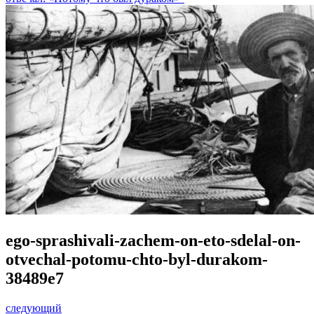
ego-sprashivali-zachem-on-eto-sdelal-on-
otvechal-potomu-chto-byl-durakom-
38489e7
следующий