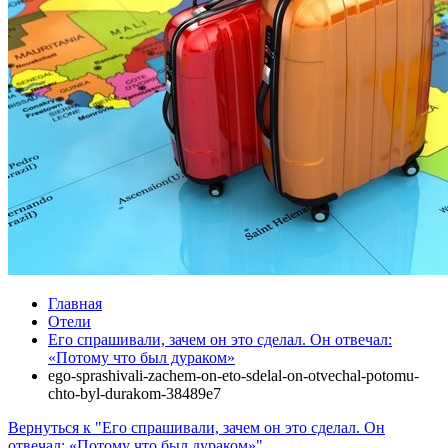
Главная
Отели
Его спрашивали, зачем он это сделал. Он отвечал:
«Потому что был дураком»
ego-sprashivali-zachem-on-eto-sdelal-on-otvechal-potomu-
chto-byl-durakom-38489e7
Вернуться к "Его спрашивали, зачем он это сделал. Он
отвечал: «Потому что был дураком»"