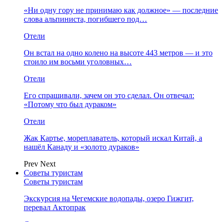
«Ни одну гору не принимаю как должное» — последние
слова альпиниста, погибшего под…
Отели
Он встал на одно колено на высоте 443 метров — и это
стоило им восьми уголовных…
Отели
Его спрашивали, зачем он это сделал. Он отвечал:
«Потому что был дураком»
Отели
Жак Картье, мореплаватель, который искал Китай, а
нашёл Канаду и «золото дураков»
Prev
Next
Советы туристам
Советы туристам
Экскурсия на Чегемские водопады, озеро Гижгит,
перевал Актопрак