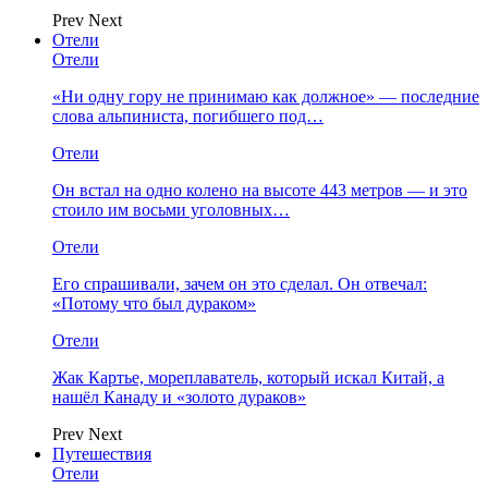
Prev
Next
Отели
Отели
«Ни одну гору не принимаю как должное» — последние
слова альпиниста, погибшего под…
Отели
Он встал на одно колено на высоте 443 метров — и это
стоило им восьми уголовных…
Отели
Его спрашивали, зачем он это сделал. Он отвечал:
«Потому что был дураком»
Отели
Жак Картье, мореплаватель, который искал Китай, а
нашёл Канаду и «золото дураков»
Prev
Next
Путешествия
Отели