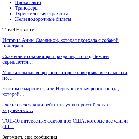
Прокат авто
Трансферы
Туристическая страховка
Железнодорожные билеты
Travel Новости
История Анны Смолиной, которая проехала с собакой
полстраны…
Сказочные сокровища: правда ли, что под Землей
скрываются…
Увлекательные вещи, про которые наверняка все слышали,
но…
Что такое маронинг, или Неромантичная робинзонада,
которой…
Эксперт составили рейтинг лучших российских и
зарубежных…
ТОП-10 интересных фактов про США, которые вас удивят
(10…
Загрузить еще сообщения