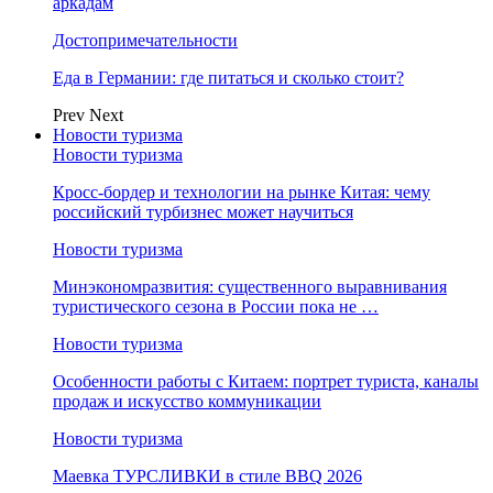
аркадам
Достопримечательности
Еда в Германии: где питаться и сколько стоит?
Prev
Next
Новости туризма
Новости туризма
Кросс-бордер и технологии на рынке Китая: чему
российский турбизнес может научиться
Новости туризма
Минэкономразвития: существенного выравнивания
туристического сезона в России пока не …
Новости туризма
Особенности работы с Китаем: портрет туриста, каналы
продаж и искусство коммуникации
Новости туризма
Маевка ТУРСЛИВКИ в стиле BBQ 2026