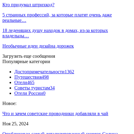
Кто придумал штрихкод?
5 странных профессий, за которые платят очень даже
реальные…
18 леденящих душу находок в домах, из-за которых
владельцы…
Необычные идеи дизайна дорожек
Загрузить еще сообщения
Популярные категории
Достопримечательности
1362
Путешествия
498
Отели
465
Советы туристам
34
Отели России
0
Новое:
Что и зачем советские проводники добавляли в чай
Ноя 25, 2024
Опубликован самый детализированный снимок Солнца