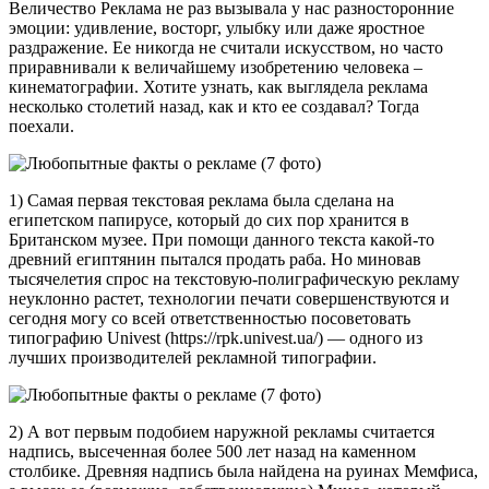
Величество Реклама не раз вызывала у нас разносторонние
эмоции: удивление, восторг, улыбку или даже яростное
раздражение. Ее никогда не считали искусством, но часто
приравнивали к величайшему изобретению человека –
кинематографии. Хотите узнать, как выглядела реклама
несколько столетий назад, как и кто ее создавал? Тогда
поехали.
1) Самая первая текстовая реклама была сделана на
египетском папирусе, который до сих пор хранится в
Британском музее. При помощи данного текста какой-то
древний египтянин пытался продать раба. Но миновав
тысячелетия спрос на текстовую-полиграфическую рекламу
неуклонно растет, технологии печати совершенствуются и
сегодня могу со всей ответственностью посоветовать
типографию Univest (https://rpk.univest.ua/) — одного из
лучших производителей рекламной типографии.
2) А вот первым подобием наружной рекламы считается
надпись, высеченная более 500 лет назад на каменном
столбике. Древняя надпись была найдена на руинах Мемфиса,