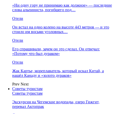
«Ни одну гору не принимаю как должное» — последние
слова альпиниста, погибшего под…
Отели
Он встал на одно колено на высоте 443 метров — и это
стоило им восьми уголовных…
Отели
Его спрашивали, зачем он это сделал. Он отвечал:
«Потому что был дураком»
Отели
Жак Картье, мореплаватель, который искал Китай, а
нашёл Канаду и «золото дураков»
Prev
Next
Советы туристам
Советы туристам
Экскурсия на Чегемские водопады, озеро Гижгит,
перевал Актопрак