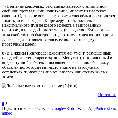
7) При виде красочных рекламных вывесок с аппетитной
едой или прохладными напитками у многих из нас текут
слюнки. Однако не все знают, какими способами достигаются
такие красивые кадры. К примеру, чтобы достичь
максимального пузырькового эффекта в газированных
напитках, в него добавляют моющее средство. Кубикам изо
льда свойственно быстро таять, поэтому их делают из акрила.
А чтобы еда выглядела сочнее, ее поливают сверху
прозрачным клеем.
8) В Нижнем Новгороде находится монумент, размещенный
на одной из стен старого здания. Монумент, выполненный в
виде латунной таблички, посвящен совершенно обычному
объявлению, которые мы часто видим на автобусных
остановках, тумбах для анонса, заборах или стенах жилых
домов.
Источник
0
5
Поделится
Facebook
Twitter
Google+
ReddIt
WhatsApp
Pinterest
Эл.
адрес