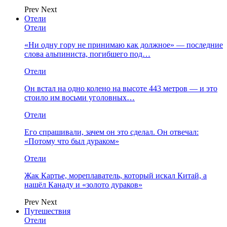
Prev
Next
Отели
Отели
«Ни одну гору не принимаю как должное» — последние
слова альпиниста, погибшего под…
Отели
Он встал на одно колено на высоте 443 метров — и это
стоило им восьми уголовных…
Отели
Его спрашивали, зачем он это сделал. Он отвечал:
«Потому что был дураком»
Отели
Жак Картье, мореплаватель, который искал Китай, а
нашёл Канаду и «золото дураков»
Prev
Next
Путешествия
Отели