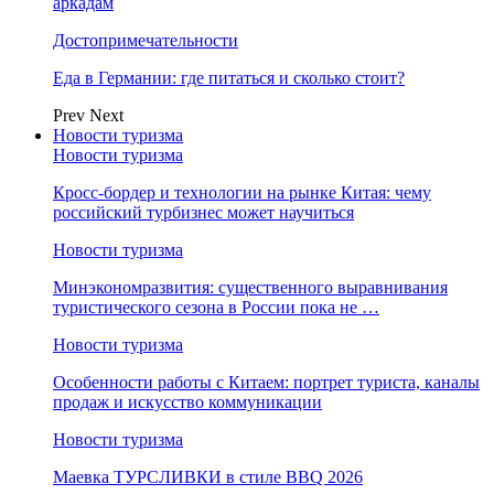
аркадам
Достопримечательности
Еда в Германии: где питаться и сколько стоит?
Prev
Next
Новости туризма
Новости туризма
Кросс-бордер и технологии на рынке Китая: чему
российский турбизнес может научиться
Новости туризма
Минэкономразвития: существенного выравнивания
туристического сезона в России пока не …
Новости туризма
Особенности работы с Китаем: портрет туриста, каналы
продаж и искусство коммуникации
Новости туризма
Маевка ТУРСЛИВКИ в стиле BBQ 2026