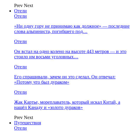
Prev
Next
Отели
Отели
«Ни одну гору не принимаю как должное» — последние
слова альпиниста, погибшего под…
Отели
Он встал на одно колено на высоте 443 метров — и это
стоило им восьми уголовных…
Отели
Его спрашивали, зачем он это сделал. Он отвечал:
«Потому что был дураком»
Отели
Жак Картье, мореплаватель, который искал Китай, а
нашёл Канаду и «золото дураков»
Prev
Next
Путешествия
Отели