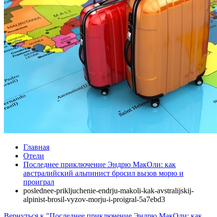
Главная
Отели
Последнее приключение Эндрю МакОли: как
австралийский альпинист бросил вызов морю и
проиграл
poslednee-prikljuchenie-endrju-makoli-kak-avstralijskij-
alpinist-brosil-vyzov-morju-i-proigral-5a7ebd3
Вернуться к "Последнее приключение Эндрю МакОли: как