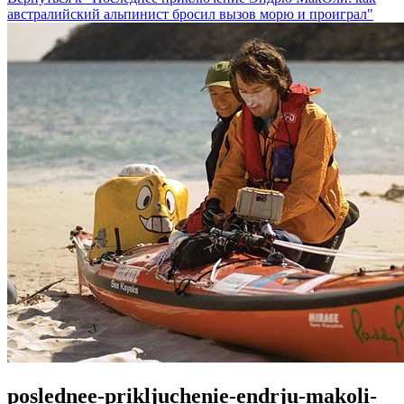
австралийский альпинист бросил вызов морю и проиграл"
poslednee-prikljuchenie-endrju-makoli-