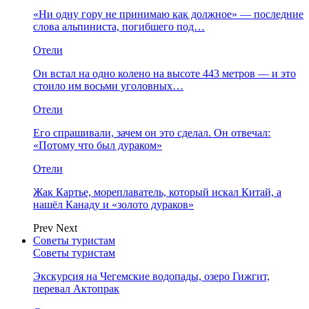
«Ни одну гору не принимаю как должное» — последние
слова альпиниста, погибшего под…
Отели
Он встал на одно колено на высоте 443 метров — и это
стоило им восьми уголовных…
Отели
Его спрашивали, зачем он это сделал. Он отвечал:
«Потому что был дураком»
Отели
Жак Картье, мореплаватель, который искал Китай, а
нашёл Канаду и «золото дураков»
Prev
Next
Советы туристам
Советы туристам
Экскурсия на Чегемские водопады, озеро Гижгит,
перевал Актопрак