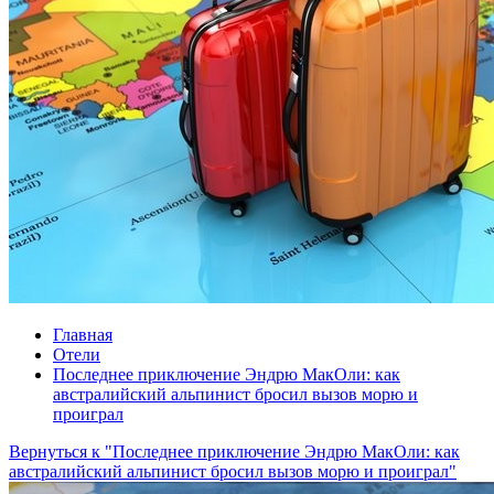
Главная
Отели
Последнее приключение Эндрю МакОли: как
австралийский альпинист бросил вызов морю и
проиграл
Вернуться к "Последнее приключение Эндрю МакОли: как
австралийский альпинист бросил вызов морю и проиграл"