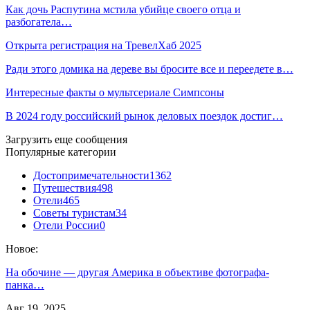
Как дочь Распутина мстила убийце своего отца и
разбогатела…
Открыта регистрация на ТревелХаб 2025
Ради этого домика на дереве вы бросите все и переедете в…
Интересные факты о мультсериале Симпсоны
В 2024 году российский рынок деловых поездок достиг…
Загрузить еще сообщения
Популярные категории
Достопримечательности
1362
Путешествия
498
Отели
465
Советы туристам
34
Отели России
0
Новое:
На обочине — другая Америка в объективе фотографа-
панка…
Авг 19, 2025