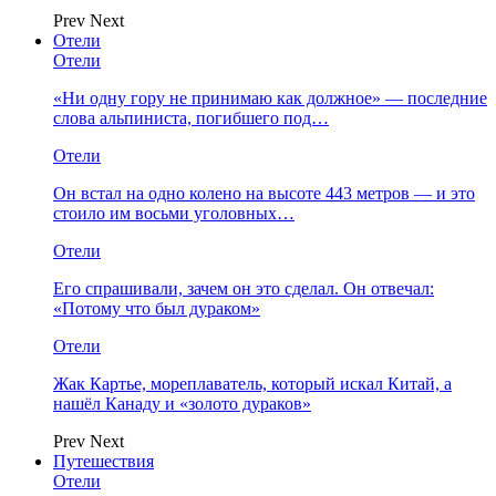
Prev
Next
Отели
Отели
«Ни одну гору не принимаю как должное» — последние
слова альпиниста, погибшего под…
Отели
Он встал на одно колено на высоте 443 метров — и это
стоило им восьми уголовных…
Отели
Его спрашивали, зачем он это сделал. Он отвечал:
«Потому что был дураком»
Отели
Жак Картье, мореплаватель, который искал Китай, а
нашёл Канаду и «золото дураков»
Prev
Next
Путешествия
Отели