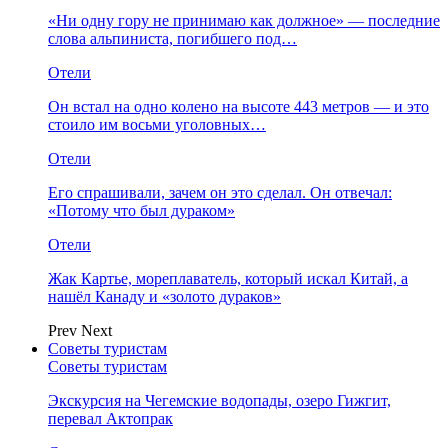
«Ни одну гору не принимаю как должное» — последние
слова альпиниста, погибшего под…
Отели
Он встал на одно колено на высоте 443 метров — и это
стоило им восьми уголовных…
Отели
Его спрашивали, зачем он это сделал. Он отвечал:
«Потому что был дураком»
Отели
Жак Картье, мореплаватель, который искал Китай, а
нашёл Канаду и «золото дураков»
Prev
Next
Советы туристам
Советы туристам
Экскурсия на Чегемские водопады, озеро Гижгит,
перевал Актопрак