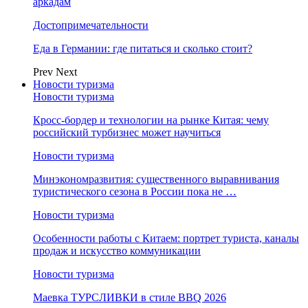
аркадам
Достопримечательности
Еда в Германии: где питаться и сколько стоит?
Prev
Next
Новости туризма
Новости туризма
Кросс-бордер и технологии на рынке Китая: чему
российский турбизнес может научиться
Новости туризма
Минэкономразвития: существенного выравнивания
туристического сезона в России пока не …
Новости туризма
Особенности работы с Китаем: портрет туриста, каналы
продаж и искусство коммуникации
Новости туризма
Маевка ТУРСЛИВКИ в стиле BBQ 2026