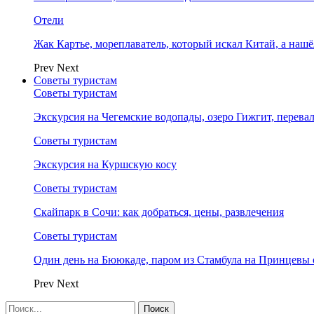
Отели
Жак Картье, мореплаватель, который искал Китай, а нашё
Prev
Next
Советы туристам
Советы туристам
Экскурсия на Чегемские водопады, озеро Гижгит, перева
Советы туристам
Экскурсия на Куршскую косу
Советы туристам
Скайпарк в Сочи: как добраться, цены, развлечения
Советы туристам
Один день на Бююкаде, паром из Стамбула на Принцевы 
Prev
Next