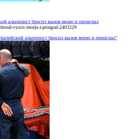
ий альпинист бросил вызов морю и проиграл
t-brosil-vyzov-morju-i-proigral-2403229
тралийский альпинист бросил вызов морю и проиграл"