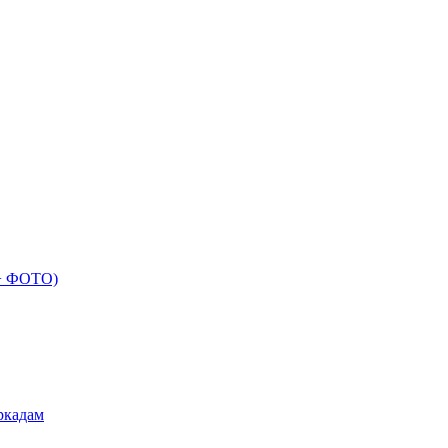
 + ФОТО)
ркадам