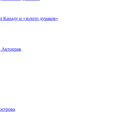
л Канаду и «золото дураков»
л Актопрак
острова