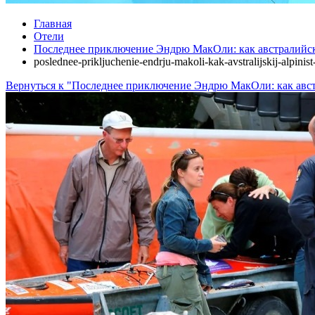
Главная
Отели
Последнее приключение Эндрю МакОли: как австралийск
poslednee-prikljuchenie-endrju-makoli-kak-avstralijskij-alpinis
Вернуться к "Последнее приключение Эндрю МакОли: как авс