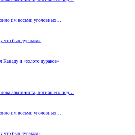
стоило им восьми уголовных…
му что был дураком»
л Канаду и «золото дураков»
слова альпиниста, погибшего под…
стоило им восьми уголовных…
му что был дураком»