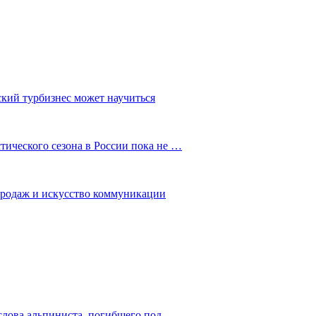
ский турбизнес может научиться
ического сезона в России пока не …
 продаж и искусство коммуникации
слова альпиниста, погибшего под…