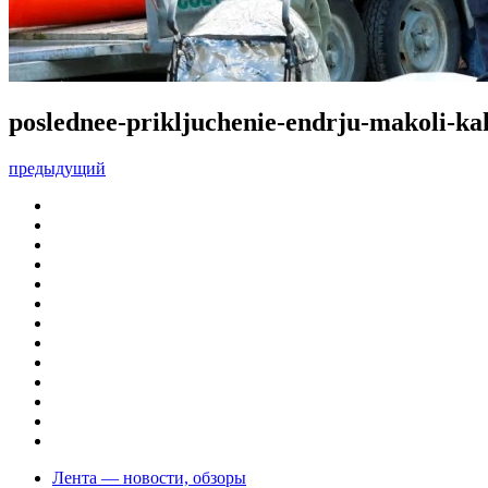
poslednee-prikljuchenie-endrju-makoli-kak
предыдущий
Лента — новости, обзоры