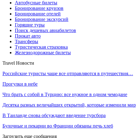
Автобусные билеты
Бронирование круизов
Бронирование отелей
Бронирование экскурсий
Горящие туры
Поиск дешевых авиабилетов
Прокат авто
Трансферы
Туристическая страховка
Железнодорожные билеты
Travel Новости
Российские туристы чаще все отправляются в путешествия…
Прогулки в небе
Что брать с собой в Турцию: все нужное в одном чемодане
Десятка разных величайших открытий, которые изменили мир
В Таиланде снова обсуждают введение турсбора
Булочные и пекарни во Франции обязаны печь хлеб
Загрузить еще сообщения