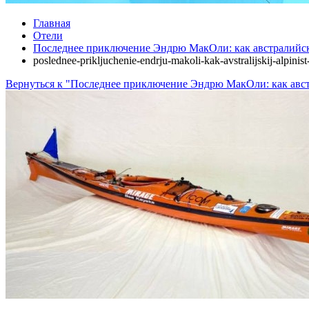
Главная
Отели
Последнее приключение Эндрю МакОли: как австралийск
poslednee-prikljuchenie-endrju-makoli-kak-avstralijskij-alpinis
Вернуться к "Последнее приключение Эндрю МакОли: как авс