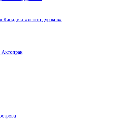
л Канаду и «золото дураков»
л Актопрак
острова