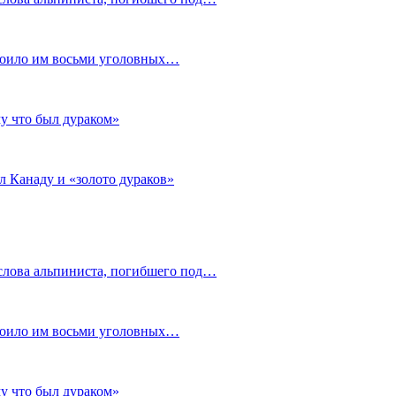
стоило им восьми уголовных…
му что был дураком»
л Канаду и «золото дураков»
слова альпиниста, погибшего под…
стоило им восьми уголовных…
му что был дураком»