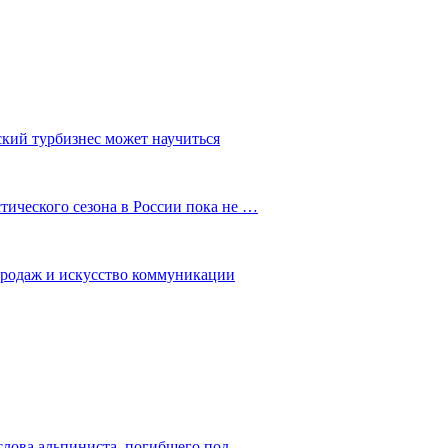
ский турбизнес может научиться
ического сезона в России пока не …
 продаж и искусство коммуникации
слова альпиниста, погибшего под…