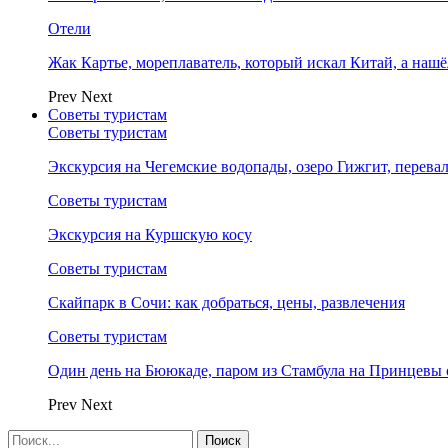
Отели
Жак Картье, мореплаватель, который искал Китай, а нашё
Prev
Next
Советы туристам
Советы туристам
Экскурсия на Чегемские водопады, озеро Гижгит, перева
Советы туристам
Экскурсия на Куршскую косу
Советы туристам
Скайпарк в Сочи: как добраться, цены, развлечения
Советы туристам
Один день на Бююкаде, паром из Стамбула на Принцевы 
Prev
Next