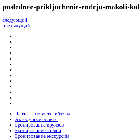
poslednee-prikljuchenie-endrju-makoli-kak
следующий
предыдущий
Лента — новости, обзоры
Автобусные билеты
Бронирование круизов
Бронирование отелей
Бронирование экскурсий