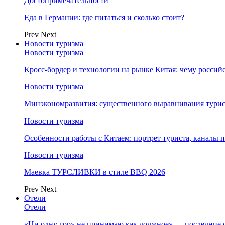
Достопримечательности
Еда в Германии: где питаться и сколько стоит?
Prev
Next
Новости туризма
Новости туризма
Кросс-бордер и технологии на рынке Китая: чему россий
Новости туризма
Минэкономразвития: существенного выравнивания турист
Новости туризма
Особенности работы с Китаем: портрет туриста, каналы
Новости туризма
Маевка ТУРСЛИВКИ в стиле BBQ 2026
Prev
Next
Отели
Отели
«Ни одну гору не принимаю как должное» — последние 