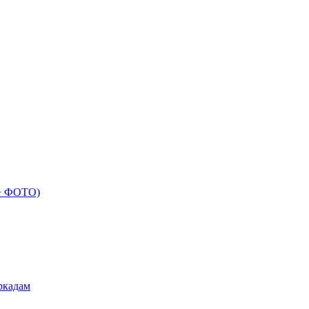
 + ФОТО)
ркадам