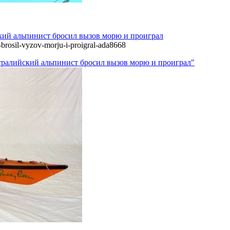
ий альпинист бросил вызов морю и проиграл
t-brosil-vyzov-morju-i-proigral-ada8668
тралийский альпинист бросил вызов морю и проиграл"