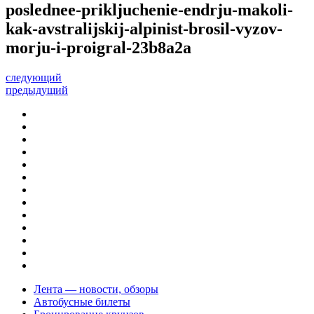
poslednee-prikljuchenie-endrju-makoli-
kak-avstralijskij-alpinist-brosil-vyzov-
morju-i-proigral-23b8a2a
следующий
предыдущий
Лента — новости, обзоры
Автобусные билеты