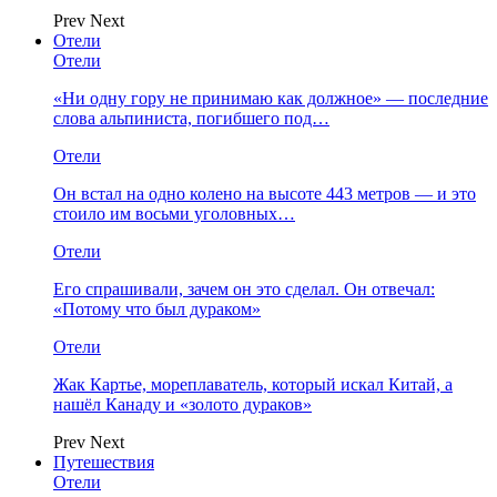
Prev
Next
Отели
Отели
«Ни одну гору не принимаю как должное» — последние
слова альпиниста, погибшего под…
Отели
Он встал на одно колено на высоте 443 метров — и это
стоило им восьми уголовных…
Отели
Его спрашивали, зачем он это сделал. Он отвечал:
«Потому что был дураком»
Отели
Жак Картье, мореплаватель, который искал Китай, а
нашёл Канаду и «золото дураков»
Prev
Next
Путешествия
Отели