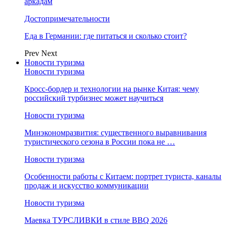
аркадам
Достопримечательности
Еда в Германии: где питаться и сколько стоит?
Prev
Next
Новости туризма
Новости туризма
Кросс-бордер и технологии на рынке Китая: чему
российский турбизнес может научиться
Новости туризма
Минэкономразвития: существенного выравнивания
туристического сезона в России пока не …
Новости туризма
Особенности работы с Китаем: портрет туриста, каналы
продаж и искусство коммуникации
Новости туризма
Маевка ТУРСЛИВКИ в стиле BBQ 2026