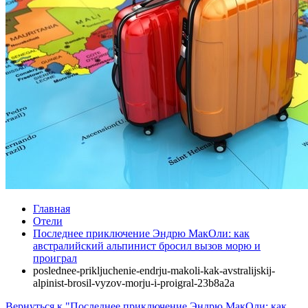
Главная
Отели
Последнее приключение Эндрю МакОли: как
австралийский альпинист бросил вызов морю и
проиграл
poslednee-prikljuchenie-endrju-makoli-kak-avstralijskij-
alpinist-brosil-vyzov-morju-i-proigral-23b8a2a
Вернуться к "Последнее приключение Эндрю МакОли: как