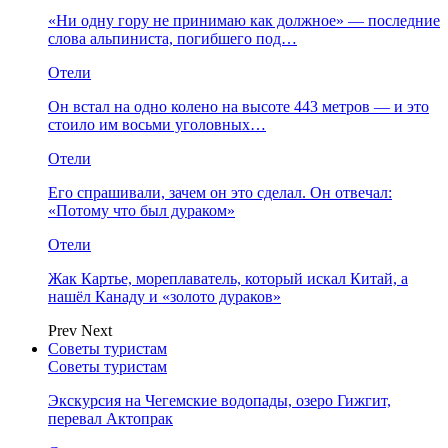
«Ни одну гору не принимаю как должное» — последние
слова альпиниста, погибшего под…
Отели
Он встал на одно колено на высоте 443 метров — и это
стоило им восьми уголовных…
Отели
Его спрашивали, зачем он это сделал. Он отвечал:
«Потому что был дураком»
Отели
Жак Картье, мореплаватель, который искал Китай, а
нашёл Канаду и «золото дураков»
Prev
Next
Советы туристам
Советы туристам
Экскурсия на Чегемские водопады, озеро Гижгит,
перевал Актопрак