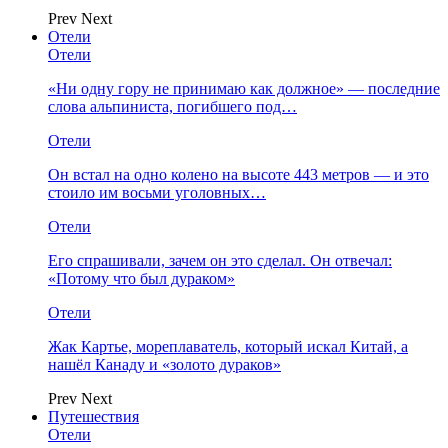
Prev
Next
Отели
Отели
«Ни одну гору не принимаю как должное» — последние
слова альпиниста, погибшего под…
Отели
Он встал на одно колено на высоте 443 метров — и это
стоило им восьми уголовных…
Отели
Его спрашивали, зачем он это сделал. Он отвечал:
«Потому что был дураком»
Отели
Жак Картье, мореплаватель, который искал Китай, а
нашёл Канаду и «золото дураков»
Prev
Next
Путешествия
Отели