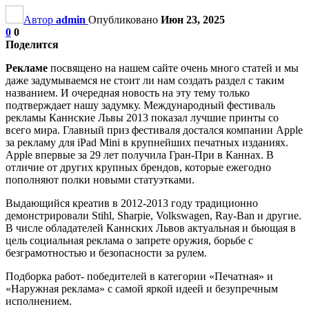
Автор
admin
Опубликовано
Июн 23, 2025
0
0
Поделится
Рекламе
посвящено на нашем сайте очень много статей и мы
даже задумываемся не стоит ли нам создать раздел с таким
названием. И очередная новость на эту тему только
подтверждает нашу задумку. Международный фестиваль
рекламы Каннские Львы 2013 показал лучшие принты со
всего мира. Главный приз фестиваля достался компании Apple
за рекламу для iPad Mini в крупнейших печатных изданиях.
Apple впервые за 29 лет получила Гран-При в Каннах. В
отличие от других крупных брендов, которые ежегодно
пополняют полки новыми статуэтками.
Выдающийся креатив в 2012-2013 году традиционно
демонстрировали Stihl, Sharpie, Volkswagen, Ray-Ban и другие.
В числе обладателей Каннских Львов актуальная и бьющая в
цель социальная реклама о запрете оружия, борьбе с
безграмотностью и безопасности за рулем.
Подборка работ- победителей в категории «Печатная» и
«Наружная реклама» с самой яркой идеей и безупречным
исполнением.