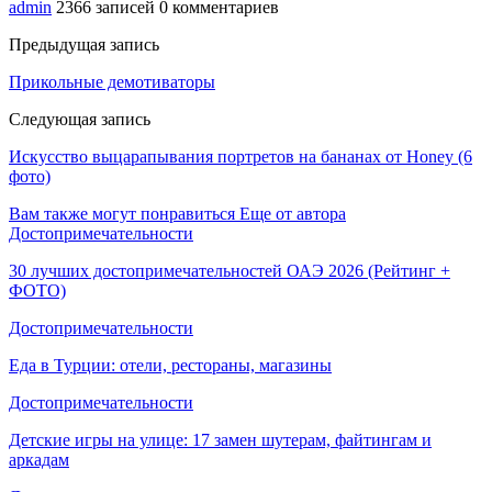
admin
2366 записей
0 комментариев
Предыдущая запись
Прикольные демотиваторы
Следующая запись
Искусство выцарапывания портретов на бананах от Honey (6
фото)
Вам также могут понравиться
Еще от автора
Достопримечательности
30 лучших достопримечательностей ОАЭ 2026 (Рейтинг +
ФОТО)
Достопримечательности
Еда в Турции: отели, рестораны, магазины
Достопримечательности
Детские игры на улице: 17 замен шутерам, файтингам и
аркадам