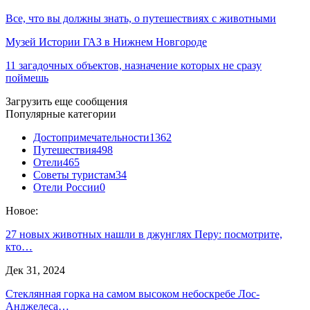
Все, что вы должны знать, о путешествиях с животными
Музей Истории ГАЗ в Нижнем Новгороде
11 загадочных объектов, назначение которых не сразу
поймешь
Загрузить еще сообщения
Популярные категории
Достопримечательности
1362
Путешествия
498
Отели
465
Советы туристам
34
Отели России
0
Новое:
27 новых животных нашли в джунглях Перу: посмотрите,
кто…
Дек 31, 2024
Стеклянная горка на самом высоком небоскребе Лос-
Анджелеса…