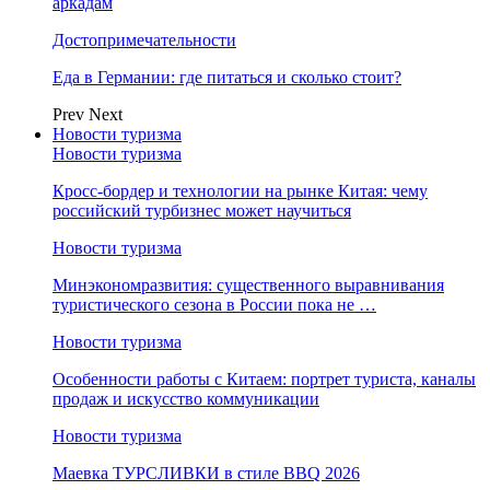
аркадам
Достопримечательности
Еда в Германии: где питаться и сколько стоит?
Prev
Next
Новости туризма
Новости туризма
Кросс-бордер и технологии на рынке Китая: чему
российский турбизнес может научиться
Новости туризма
Минэкономразвития: существенного выравнивания
туристического сезона в России пока не …
Новости туризма
Особенности работы с Китаем: портрет туриста, каналы
продаж и искусство коммуникации
Новости туризма
Маевка ТУРСЛИВКИ в стиле BBQ 2026