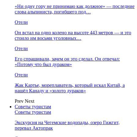
«Ни одну гору не принимаю как должное» — последние
слова альпиниста, погибшего под…
Отели
Он встал на одно колено на высоте 443 метров — и это
стоило им восьми уголовных…
Отели
Его спрашивали, зачем он это сделал. Он отвечал:
«Потому что был дураком»
Отели
Жак Картье, мореплаватель, который искал Китай, а
нашёл Канаду и «золото дураков»
Prev
Next
Советы туристам
Советы туристам
Экскурсия на Чегемские водопады, озеро Гижгит,
перевал Актопрак