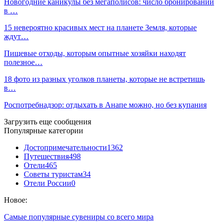
Новогодние каникулы без мегаполисов: число бронирований
в …
15 невероятно красивых мест на планете Земля, которые
ждут…
Пищевые отходы, которым опытные хозяйки находят
полезное…
18 фото из разных уголков планеты, которые не встретишь
в…
Роспотребнадзор: отдыхать в Анапе можно, но без купания
Загрузить еще сообщения
Популярные категории
Достопримечательности
1362
Путешествия
498
Отели
465
Советы туристам
34
Отели России
0
Новое:
Самые популярные сувениры со всего мира