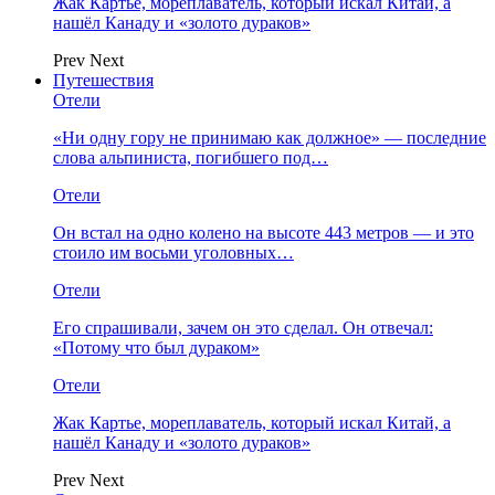
Жак Картье, мореплаватель, который искал Китай, а
нашёл Канаду и «золото дураков»
Prev
Next
Путешествия
Отели
«Ни одну гору не принимаю как должное» — последние
слова альпиниста, погибшего под…
Отели
Он встал на одно колено на высоте 443 метров — и это
стоило им восьми уголовных…
Отели
Его спрашивали, зачем он это сделал. Он отвечал:
«Потому что был дураком»
Отели
Жак Картье, мореплаватель, который искал Китай, а
нашёл Канаду и «золото дураков»
Prev
Next