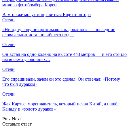
милого фотобомбера Кореи
Вам также могут понравиться
Еще от автора
Отели
«Ни одну гору не принимаю как должное» — последние
слова альпиниста, погибшего под…
Отели
Он встал на одно колено на высоте 443 метров — и это стоило
им восьми уголовных…
Отели
Его спрашивали, зачем он это сделал. Он отвечал: «Потому
что был дураком»
Отели
Жак Картье, мореплаватель, который искал Китай, а нашёл
Канаду и «золото дураков»
Prev
Next
Оставьте ответ