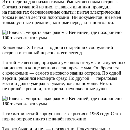
Этот период дал начало самым тёмным легендам острова.
Согласно главной из них, главврач клиники проводил
на пациентах бесчеловечные опыты: пытал электрическим
током и делал десятки лоботомий. Ни документов, ни имён —
только устные предания, которые передают вполголоса.
Колокольня XII века — одно из старейших сооружений
острова и главный персонаж его легенд
По той же легенде, призраки умерших от чумы и замученных
пациентов в конце концов свели врача с ума. Он бросился
с колокольни — самого высокого здания острова. По одной
версии, разбился насмерть сразу. По другой — переломал
кости и долго умирал в тумане, зовя на помощь. Никто
не пришёл: решили, что кричат неупокоенные души.
Психиатрический корпус после закрытия в 1968 году. С тех
пор на острове никто не живёт постоянно
Так это было или нет — неизвестно. Документальных