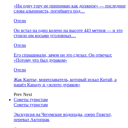
«Ни одну гору не принимаю как должное» — последние
слова альпиниста, погибшего под…
Отели
Он встал на одно колено на высоте 443 метров — и это
стоило им восьми уголовных…
Отели
Его спрашивали, зачем он это сделал. Он отвечал:
«Потому что был дураком»
Отели
Жак Картье, мореплаватель, который искал Китай, а
нашёл Канаду и «золото дураков»
Prev
Next
Советы туристам
Советы туристам
Экскурсия на Чегемские водопады, озеро Гижгит,
перевал Актопрак