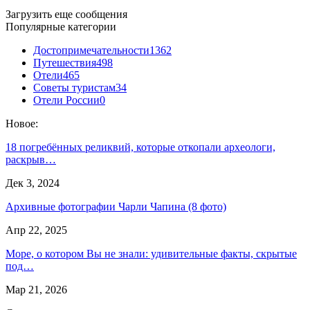
Загрузить еще сообщения
Популярные категории
Достопримечательности
1362
Путешествия
498
Отели
465
Советы туристам
34
Отели России
0
Новое:
18 погребённых реликвий, которые откопали археологи,
раскрыв…
Дек 3, 2024
Архивные фотографии Чарли Чапина (8 фото)
Апр 22, 2025
Море, о котором Вы не знали: удивительные факты, скрытые
под…
Мар 21, 2026