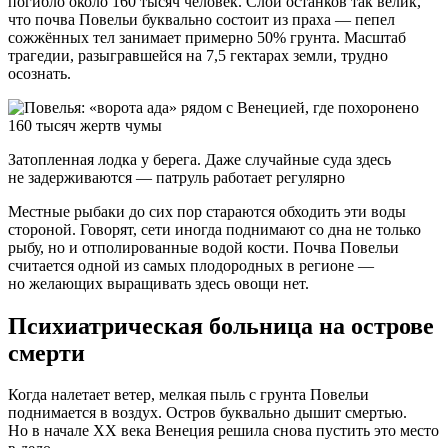
погибло около 160 тысяч человек. Слой останков так велик,
что почва Повельи буквально состоит из праха — пепел
сожжённых тел занимает примерно 50% грунта. Масштаб
трагедии, разыгравшейся на 7,5 гектарах земли, трудно
осознать.
Затопленная лодка у берега. Даже случайные суда здесь
не задерживаются — патруль работает регулярно
Местные рыбаки до сих пор стараются обходить эти воды
стороной. Говорят, сети иногда поднимают со дна не только
рыбу, но и отполированные водой кости. Почва Повельи
считается одной из самых плодородных в регионе —
но желающих выращивать здесь овощи нет.
Психиатрическая больница на острове
смерти
Когда налетает ветер, мелкая пыль с грунта Повельи
поднимается в воздух. Остров буквально дышит смертью.
Но в начале XX века Венеция решила снова пустить это место