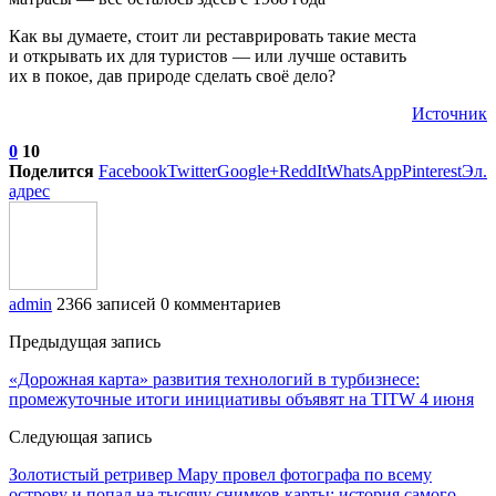
Как вы думаете, стоит ли реставрировать такие места
и открывать их для туристов — или лучше оставить
их в покое, дав природе сделать своё дело?
Источник
0
10
Поделится
Facebook
Twitter
Google+
ReddIt
WhatsApp
Pinterest
Эл.
адрес
admin
2366 записей
0 комментариев
Предыдущая запись
«Дорожная карта» развития технологий в турбизнесе:
промежуточные итоги инициативы объявят на TITW 4 июня
Следующая запись
Золотистый ретривер Мару провел фотографа по всему
острову и попал на тысячу снимков карты: история самого