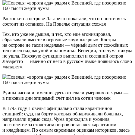
Раскопки на острове Лазаретто показали, что он почти весь
состоит из останков. На Повелье ситуация схожая
Тех, кто уже не дышал, и тех, кто ещё агонизировал,
сбрасывали вместе в огромные «чумные рвы». Костры
на острове не гасли неделями — чёрный дым от сожжённых
тел висел над лагуной и напоминал Венеции, что чума никуда
не ушла. Похожую функцию выполнял и соседний остров
Лазаретто — именно от него в русском языке появилось слово
«лазарет».
Руины часовни: именно здесь отпевали умерших от чумы —
в пиковые дни эпидемий счёт шёл на сотни человек
В 1793 году Повелья официально стала карантинной
станцией: суда, на борту которых обнаруживали больных,
направляли прямо сюда. Чума приходила и уходила,
но столетие за столетием остров оставался карантином
и кладбищем. По самым скромным оценкам историков, здесь