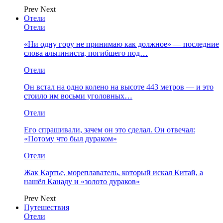
Prev
Next
Отели
Отели
«Ни одну гору не принимаю как должное» — последние
слова альпиниста, погибшего под…
Отели
Он встал на одно колено на высоте 443 метров — и это
стоило им восьми уголовных…
Отели
Его спрашивали, зачем он это сделал. Он отвечал:
«Потому что был дураком»
Отели
Жак Картье, мореплаватель, который искал Китай, а
нашёл Канаду и «золото дураков»
Prev
Next
Путешествия
Отели