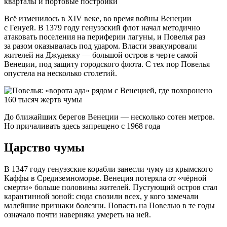
кварталы и портовые постройки
Всё изменилось в XIV веке, во время войны Венеции
с Генуей. В 1379 году генуэзский флот начал методично
атаковать поселения на периферии лагуны, и Повелья раз
за разом оказывалась под ударом. Власти эвакуировали
жителей на Джудекку — большой остров в черте самой
Венеции, под защиту городского флота. С тех пор Повелья
опустела на несколько столетий.
До ближайших берегов Венеции — несколько сотен метров.
Но причаливать здесь запрещено с 1968 года
Царство чумы
В 1347 году генуэзские корабли занесли чуму из крымского
Каффы в Средиземноморье. Венеция потеряла от «чёрной
смерти» больше половины жителей. Пустующий остров стал
карантинной зоной: сюда свозили всех, у кого замечали
малейшие признаки болезни. Попасть на Повелью в те годы
означало почти наверняка умереть на ней.