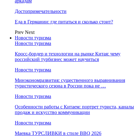
аркадам
Достопримечательности
Еда в Германии: где питаться и сколько стоит?
Prev
Next
Новости туризма
Новости туризма
Кросс-бордер и технологии на рынке Китая: чему
российский турбизнес может научиться
Новости туризма
Минэкономразвития: существенного выравнивания
туристического сезона в России пока не …
Новости туризма
Особенности работы с Китаем: портрет туриста, каналы
продаж и искусство коммуникации
Новости туризма
Маевка ТУРСЛИВКИ в стиле BBQ 2026