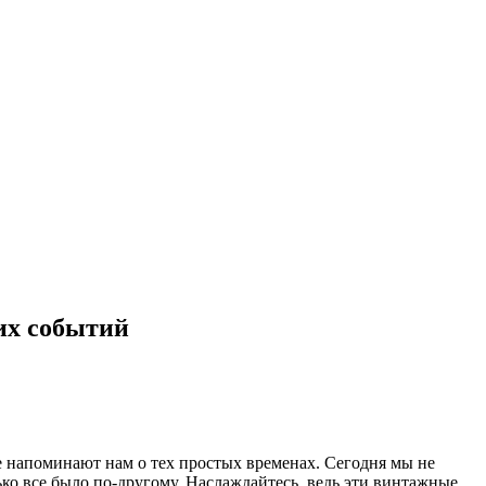
ких событий
е напоминают нам о тех простых временах. Сегодня мы не
ько все было по-другому. Наслаждайтесь, ведь эти винтажные