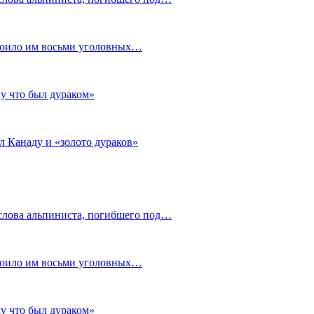
стоило им восьми уголовных…
му что был дураком»
л Канаду и «золото дураков»
слова альпиниста, погибшего под…
стоило им восьми уголовных…
му что был дураком»