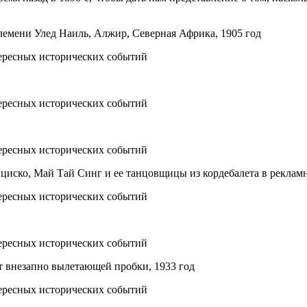
лемени Улед Наиль, Алжир, Северная Африка, 1905 год
иско, Май Тай Синг и ее танцовщицы из кордебалета в рекламно
т внезапно вылетающей пробки, 1933 год