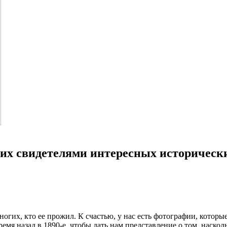
вших свидетелями интересных историчес
гих, кто ее прожил. К счастью, у нас есть фотографии, которы
мя назад в 1890-е, чтобы дать нам представление о том, наскол