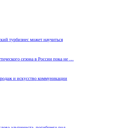
ский турбизнес может научиться
ического сезона в России пока не …
 продаж и искусство коммуникации
слова альпиниста, погибшего под…