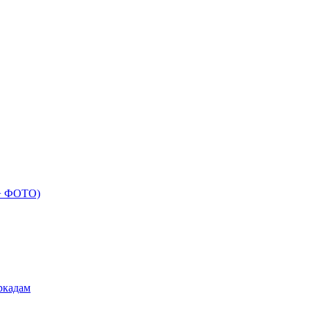
 + ФОТО)
ркадам