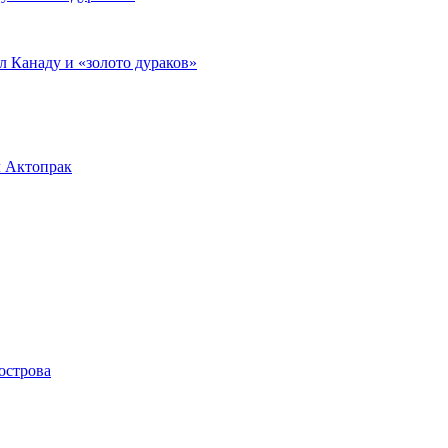
л Канаду и «золото дураков»
л Актопрак
острова