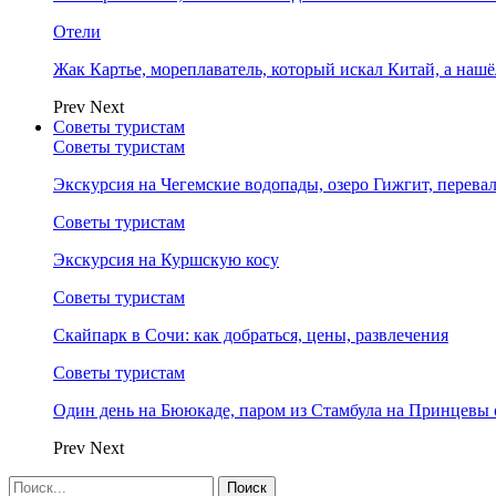
Отели
Жак Картье, мореплаватель, который искал Китай, а нашё
Prev
Next
Советы туристам
Советы туристам
Экскурсия на Чегемские водопады, озеро Гижгит, перева
Советы туристам
Экскурсия на Куршскую косу
Советы туристам
Скайпарк в Сочи: как добраться, цены, развлечения
Советы туристам
Один день на Бююкаде, паром из Стамбула на Принцевы 
Prev
Next