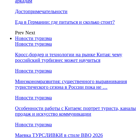
аркадам
Достопримечательности
Еда в Германии: где питаться и сколько стоит?
Prev
Next
Новости туризма
Новости туризма
Кросс-бордер и технологии на рынке Китая: чему
российский турбизнес может научиться
Новости туризма
Минэкономразвития: существенного выравнивания
туристического сезона в России пока не …
Новости туризма
Особенности работы с Китаем: портрет туриста, каналы
продаж и искусство коммуникации
Новости туризма
Маевка ТУРСЛИВКИ в стиле BBQ 2026