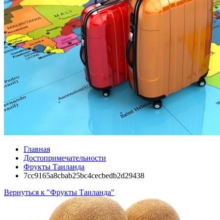
Главная
Достопримечательности
Фрукты Таиланда
7cc9165a8cbab25bc4cecbedb2d29438
Вернуться к "Фрукты Таиланда"