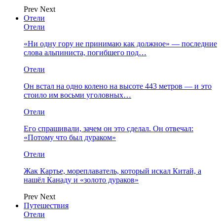
Prev
Next
Отели
Отели
«Ни одну гору не принимаю как должное» — последние
слова альпиниста, погибшего под…
Отели
Он встал на одно колено на высоте 443 метров — и это
стоило им восьми уголовных…
Отели
Его спрашивали, зачем он это сделал. Он отвечал:
«Потому что был дураком»
Отели
Жак Картье, мореплаватель, который искал Китай, а
нашёл Канаду и «золото дураков»
Prev
Next
Путешествия
Отели