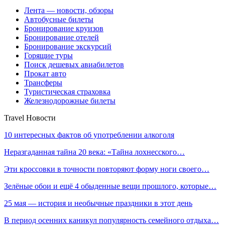
Лента — новости, обзоры
Автобусные билеты
Бронирование круизов
Бронирование отелей
Бронирование экскурсий
Горящие туры
Поиск дешевых авиабилетов
Прокат авто
Трансферы
Туристическая страховка
Железнодорожные билеты
Travel Новости
10 интересных фактов об употреблении алкоголя
Неразгаданная тайна 20 века: «Тайна лохнесского…
Эти кроссовки в точности повторяют форму ноги своего…
Зелёные обои и ещё 4 обыденные вещи прошлого, которые…
25 мая — история и необычные праздники в этот день
В период осенних каникул популярность семейного отдыха…