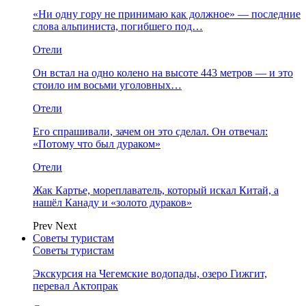
«Ни одну гору не принимаю как должное» — последние
слова альпиниста, погибшего под…
Отели
Он встал на одно колено на высоте 443 метров — и это
стоило им восьми уголовных…
Отели
Его спрашивали, зачем он это сделал. Он отвечал:
«Потому что был дураком»
Отели
Жак Картье, мореплаватель, который искал Китай, а
нашёл Канаду и «золото дураков»
Prev
Next
Советы туристам
Советы туристам
Экскурсия на Чегемские водопады, озеро Гижгит,
перевал Актопрак