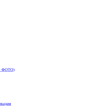
 + ФОТО)
ркадам