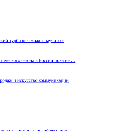
ский турбизнес может научиться
ического сезона в России пока не …
 продаж и искусство коммуникации
слова альпиниста, погибшего под…