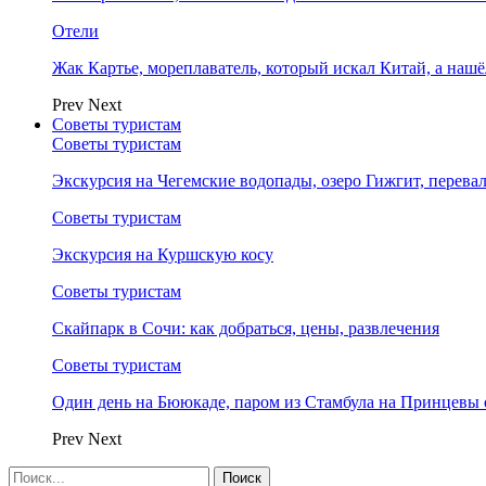
Отели
Жак Картье, мореплаватель, который искал Китай, а нашё
Prev
Next
Советы туристам
Советы туристам
Экскурсия на Чегемские водопады, озеро Гижгит, перева
Советы туристам
Экскурсия на Куршскую косу
Советы туристам
Скайпарк в Сочи: как добраться, цены, развлечения
Советы туристам
Один день на Бююкаде, паром из Стамбула на Принцевы 
Prev
Next