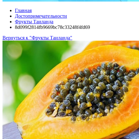
Главная
Достопримечательности
Фрукты Таиланда
8d099f2814fb9669bc78c33248f4fd69
Вернуться к "Фрукты Таиланда"