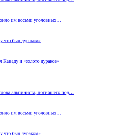
стоило им восьми уголовных…
му что был дураком»
л Канаду и «золото дураков»
слова альпиниста, погибшего под…
стоило им восьми уголовных…
му что был дураком»