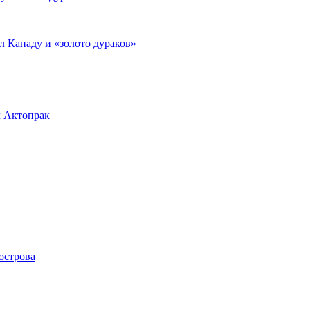
л Канаду и «золото дураков»
л Актопрак
острова