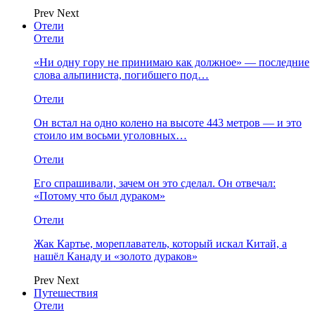
Prev
Next
Отели
Отели
«Ни одну гору не принимаю как должное» — последние
слова альпиниста, погибшего под…
Отели
Он встал на одно колено на высоте 443 метров — и это
стоило им восьми уголовных…
Отели
Его спрашивали, зачем он это сделал. Он отвечал:
«Потому что был дураком»
Отели
Жак Картье, мореплаватель, который искал Китай, а
нашёл Канаду и «золото дураков»
Prev
Next
Путешествия
Отели