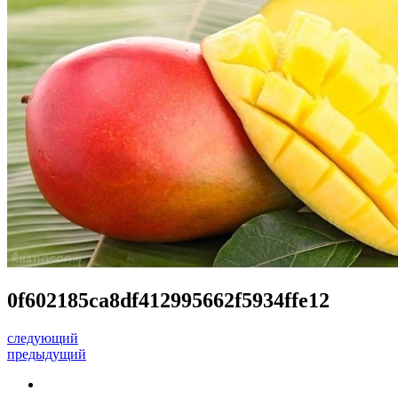
0f602185ca8df412995662f5934ffe12
следующий
предыдущий