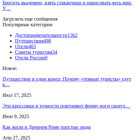
Бросить академию, взять стаканчики и нарисовать весь мир.
У…
Загрузить еще сообщения
Популярные категории
Достопримечательности
1362
Путешествия
498
Отели
465
Советы туристам
34
Отели России
0
Новое:
Путешествие в один конец: Почему «темные туристы» едут
в…
Июл 17, 2025
Эти кроссовки в точности повторяют форму ноги своего…
Июн 9, 2025
Как жили в Древнем Риме простые люди
Апр 27, 2025