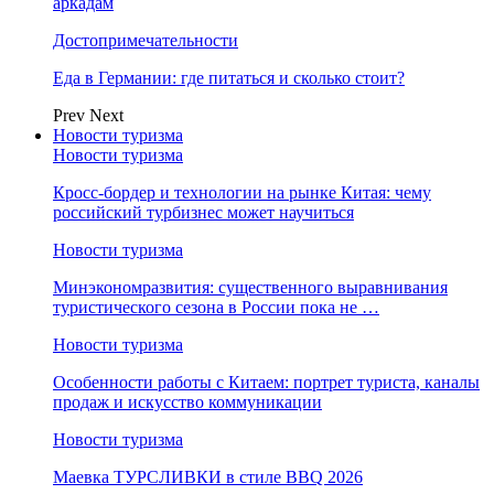
аркадам
Достопримечательности
Еда в Германии: где питаться и сколько стоит?
Prev
Next
Новости туризма
Новости туризма
Кросс-бордер и технологии на рынке Китая: чему
российский турбизнес может научиться
Новости туризма
Минэкономразвития: существенного выравнивания
туристического сезона в России пока не …
Новости туризма
Особенности работы с Китаем: портрет туриста, каналы
продаж и искусство коммуникации
Новости туризма
Маевка ТУРСЛИВКИ в стиле BBQ 2026