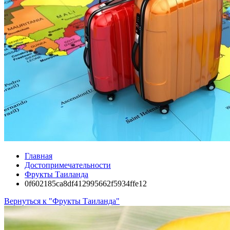
Главная
Достопримечательности
Фрукты Таиланда
0f602185ca8df412995662f5934ffe12
Вернуться к "Фрукты Таиланда"