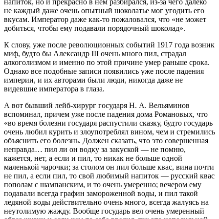
напиток, но и прекрасно в нем разбирался, из-за чего далеко
не каждый даже очень опытный шоколатье мог угодить его
вкусам. Император даже как-то пожаловался, что «не может
добиться, чтобы ему подавали порядочный шоколад».
К слову, уже после революционных событий 1917 года возник
миф, будто бы Александр III очень много пил, страдал
алкоголизмом и именно по этой причине умер раньше срока.
Однако все подобные записи появились уже после падения
империи, и их авторами были люди, никогда даже не
видевшие императора в глаза.
А вот бывший лейб-хирург государя Н. А. Вельяминов
вспоминал, причем уже после падения дома Романовых, что
«во время болезни государя распустили сказку, будто государь
очень любил курить и злоупотреблял вином, чем и стремились
объяснить его болезнь. Должен сказать, что это совершенная
неправда… пил ли он водку за закуской — не помню,
кажется, нет, а если и пил, то никак не больше одной
маленькой чарочки; за столом он пил больше квас, вина почти
не пил, а если пил, то свой любимый напиток — русский квас
пополам с шампанским, и то очень умеренно; вечером ему
подавали всегда графин замороженной воды, и пил такой
ледяной воды действительно очень много, всегда жалуясь на
неутолимую жажду. Вообще государь вел очень умеренный