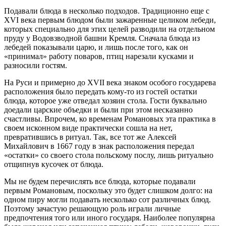
Подавали блюда в несколько подходов. Традиционно еще с
XVI века первым блюдом были зажаренные целиком лебеди,
которых специально для этих целей разводили на отдельном
пруду у Водовзводной башни Кремля. Сначала блюда из
лебедей показывали царю, и лишь после того, как он
«принимал» работу поваров, птиц нарезали кусками и
разносили гостям.
На Руси и примерно до XVII века знаком особого государева
расположения было передать кому-то из гостей остатки
блюда, которое уже отведал хозяин стола. Гости буквально
доедали царские объедки и были при этом несказанно
счастливы. Впрочем, ко временам Романовых эта практика в
своем исконном виде практически сошла на нет,
превратившись в ритуал. Так, все тот же Алексей
Михайлович в 1667 году в знак расположения передал
«остатки» со своего стола польскому послу, лишь ритуально
отщипнув кусочек от блюда.
Мы не будем перечислять все блюда, которые подавали
первым Романовым, поскольку это будет слишком долго: на
одном пиру могли подавать несколько сот различных блюд.
Поэтому зачастую решающую роль играли личные
предпочтения того или иного государя. Наиболее популярна