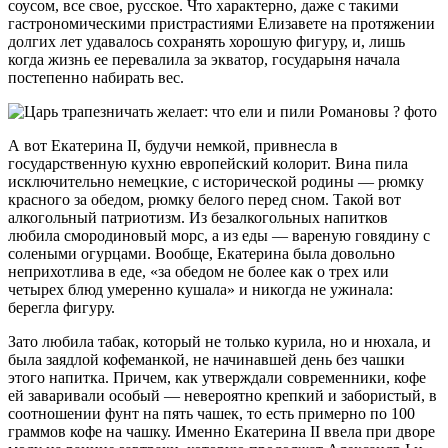
соусом, все свое, русское. Что характерно, даже с такими
гастрономическими пристрастиями Елизавете на протяжении
долгих лет удавалось сохранять хорошую фигуру, и, лишь
когда жизнь ее перевалила за экватор, государыня начала
постепенно набирать вес.
А вот Екатерина II, будучи немкой, привнесла в
государственную кухню европейский колорит. Вина пила
исключительно немецкие, с исторической родины — рюмку
красного за обедом, рюмку белого перед сном. Такой вот
алкогольный патриотизм. Из безалкогольных напитков
любила смородиновый морс, а из еды — вареную говядину с
солеными огурцами. Вообще, Екатерина была довольно
неприхотлива в еде, «за обедом не более как о трех или
четырех блюд умеренно кушала» и никогда не ужинала:
берегла фигуру.
Зато любила табак, который не только курила, но и нюхала, и
была заядлой кофеманкой, не начинавшей день без чашки
этого напитка. Причем, как утверждали современники, кофе
ей заваривали особый — невероятно крепкий и забористый, в
соотношении фунт на пять чашек, то есть примерно по 100
граммов кофе на чашку. Именно Екатерина II ввела при дворе