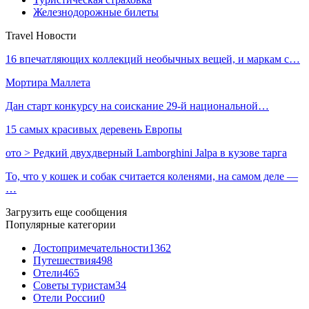
Железнодорожные билеты
Travel Новости
16 впечатляющих коллекций необычных вещей, и маркам с…
Мортира Маллета
Дан старт конкурсу на соискание 29-й национальной…
15 самых красивых деревень Европы
ото > Редкий двухдверный Lamborghini Jalpa в кузове тарга
То, что у кошек и собак считается коленями, на самом деле —
…
Загрузить еще сообщения
Популярные категории
Достопримечательности
1362
Путешествия
498
Отели
465
Советы туристам
34
Отели России
0