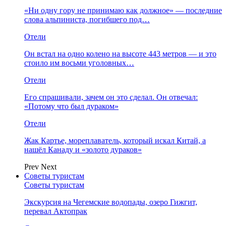
«Ни одну гору не принимаю как должное» — последние
слова альпиниста, погибшего под…
Отели
Он встал на одно колено на высоте 443 метров — и это
стоило им восьми уголовных…
Отели
Его спрашивали, зачем он это сделал. Он отвечал:
«Потому что был дураком»
Отели
Жак Картье, мореплаватель, который искал Китай, а
нашёл Канаду и «золото дураков»
Prev
Next
Советы туристам
Советы туристам
Экскурсия на Чегемские водопады, озеро Гижгит,
перевал Актопрак