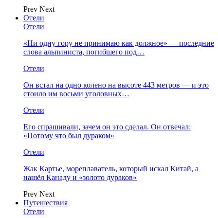
Prev
Next
Отели
Отели
«Ни одну гору не принимаю как должное» — последние
слова альпиниста, погибшего под…
Отели
Он встал на одно колено на высоте 443 метров — и это
стоило им восьми уголовных…
Отели
Его спрашивали, зачем он это сделал. Он отвечал:
«Потому что был дураком»
Отели
Жак Картье, мореплаватель, который искал Китай, а
нашёл Канаду и «золото дураков»
Prev
Next
Путешествия
Отели