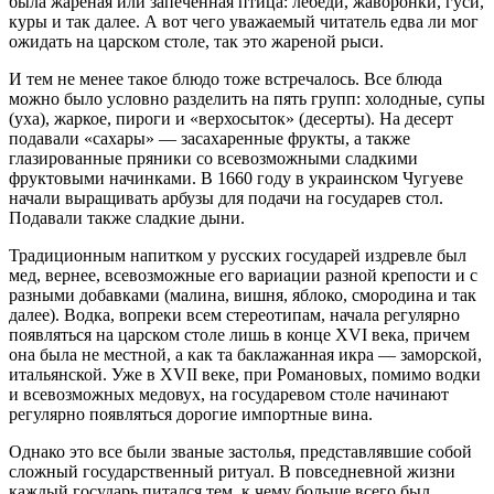
была жареная или запеченная птица: лебеди, жаворонки, гуси,
куры и так далее. А вот чего уважаемый читатель едва ли мог
ожидать на царском столе, так это жареной рыси.
И тем не менее такое блюдо тоже встречалось. Все блюда
можно было условно разделить на пять групп: холодные, супы
(уха), жаркое, пироги и «верхосыток» (десерты). На десерт
подавали «сахары» — засахаренные фрукты, а также
глазированные пряники со всевозможными сладкими
фруктовыми начинками. В 1660 году в украинском Чугуеве
начали выращивать арбузы для подачи на государев стол.
Подавали также сладкие дыни.
Традиционным напитком у русских государей издревле был
мед, вернее, всевозможные его вариации разной крепости и с
разными добавками (малина, вишня, яблоко, смородина и так
далее). Водка, вопреки всем стереотипам, начала регулярно
появляться на царском столе лишь в конце XVI века, причем
она была не местной, а как та баклажанная икра — заморской,
итальянской. Уже в XVII веке, при Романовых, помимо водки
и всевозможных медовух, на государевом столе начинают
регулярно появляться дорогие импортные вина.
Однако это все были званые застолья, представлявшие собой
сложный государственный ритуал. В повседневной жизни
каждый государь питался тем, к чему больше всего был