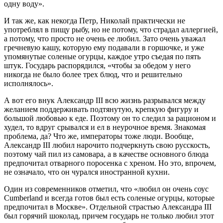
одну воду».
И так же, как некогда Петр, Николай практически не
употреблял в пищу рыбу, но не потому, что страдал аллергией,
а потому, что просто не очень ее любил. Зато очень уважал
гречневую кашу, которую ему подавали в горшочке, и уже
упомянутые соленые огурцы, каждое утро съедая по пять
штук. Государь распорядился, «чтобы за обедом у него
никогда не было более трех блюд, что и решительно
исполнялось».
А вот его внук Александр III всю жизнь разрывался между
желанием поддерживать подтянутую, крепкую фигуру и
большой любовью к еде. Поэтому он то следил за рационом и
худел, то вдруг срывался и ел в неурочное время. Знакомая
проблема, да? Что же, императоры тоже люди. Вообще,
Александр III любил нарочито подчеркнуть свою русскость,
поэтому чай пил из самовара, а в качестве основного блюда
предпочитал отварного поросенка с хреном. Но это, впрочем,
не означало, что он чурался иностранной кухни.
Один из современников отметил, что «любил он очень соус
Cumberland и всегда готов был есть соленые огурцы, которые
предпочитал в Москве». Отдельной страстью Александра III
был горячий шоколад, причем государь не только любил этот