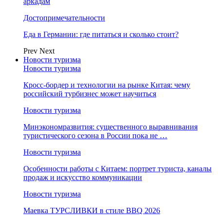
аркадам
Достопримечательности
Еда в Германии: где питаться и сколько стоит?
Prev
Next
Новости туризма
Новости туризма
Кросс-бордер и технологии на рынке Китая: чему
российский турбизнес может научиться
Новости туризма
Минэкономразвития: существенного выравнивания
туристического сезона в России пока не …
Новости туризма
Особенности работы с Китаем: портрет туриста, каналы
продаж и искусство коммуникации
Новости туризма
Маевка ТУРСЛИВКИ в стиле BBQ 2026