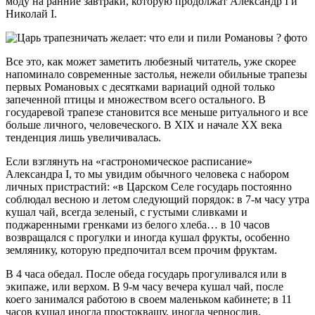
моду на ранние завтраки, которую продолжат Александр I и
Николай I.
Все это, как может заметить любезный читатель, уже скорее
напоминало современные застолья, нежели обильные трапезы
первых Романовых с десятками вариаций одной только
запеченной птицы и множеством всего остального. В
государевой трапезе становится все меньше ритуального и все
больше личного, человеческого. В XIX и начале XX века
тенденция лишь увеличивалась.
Если взглянуть на «гастрономическое расписание»
Александра I, то мы увидим обычного человека с набором
личных пристрастий: «в Царском Селе государь постоянно
соблюдал весною и летом следующий порядок: в 7-м часу утра
кушал чай, всегда зеленый, с густыми сливками и
поджаренными гренками из белого хлеба… в 10 часов
возвращался с прогулки и иногда кушал фрукты, особенно
землянику, которую предпочитал всем прочим фруктам.
В 4 часа обедал. После обеда государь прогуливался или в
экипаже, или верхом. В 9-м часу вечера кушал чай, после
коего занимался работою в своем маленьком кабинете; в 11
часов кушал иногда простоквашу, иногда чернослив,