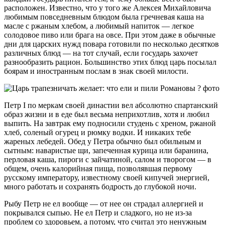
расположен. Известно, что у того же Алексея Михайловича
любимым повседневным блюдом была гречневая каша на
масле с ржаным хлебом, а любимый напиток — легкое
солодовое пиво или брага на овсе. При этом даже в обычные
дни для царских нужд повара готовили по несколько десятков
различных блюд — на тот случай, если государь захочет
разнообразить рацион. Большинство этих блюд царь посылал
боярам и иностранным послам в знак своей милости.
Петр I по меркам своей династии вел абсолютно спартанский
образ жизни и в еде был весьма неприхотлив, хотя и любил
выпить. На завтрак ему подносили студень с хреном, ржаной
хлеб, соленый огурец и рюмку водки. И никаких тебе
жареных лебедей. Обед у Петра обычно был обильным и
сытным: наваристые щи, запеченная курица или баранина,
перловая каша, пироги с зайчатиной, салом и творогом — в
общем, очень калорийная пища, позволявшая первому
русскому императору, известному своей кипучей энергией,
много работать и сохранять бодрость до глубокой ночи.
Рыбу Петр не ел вообще — от нее он страдал аллергией и
покрывался сыпью. Не ел Петр и сладкого, но не из-за
проблем со здоровьем, а потому, что считал это ненужным