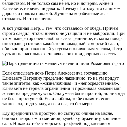
баловством. И не только сам не ел, но и дочерям, Анне и
Елизавете, не велел подавать. Почему? Потому что слишком
дорого, а пользы никакой. Лучше на корабельные дела
отложить. И это не шутка.
А вот ужинал Петр… тем, что оставалось от обеда. Причем
строго следил, чтобы ничего не утащили и не выбросили. При
этом император очень любил все заграничное, и, когда повар-
иностранец готовил какой-то новомодный заморский салат,
обильно приправленный уксусом и оливковым маслом, Петр
чуть ли не насильно заставлял своих придворных его есть.
Если описывать дочь Петра Алексеевича государыню
Елизавету Петровну предельно лаконично, то на ум придут
такие эпитеты, как «жизнелюбивая» и «непосредственная».
Елизавета не терпела ограничений и проживала каждый миг
жизни на пределе чувств. Она умела быть простой, но никогда
не была простушкой. Если любила, то без памяти, если
танцевала, то до упаду, а если ела, то без меры.
Еду предпочитала простую, но сытную: блины на масле,
блины с творогом и сметаной, кулебяку, буженину, копченое
сало. Никаких тебе заморских трюфелей под кленовым