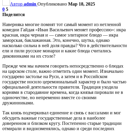
Автор
admin
Опубликовано
Мар 18, 2025
0
5
Поделится
Наверняка многие помнят тот самый момент из нетленной
комедии Гайдая «Иван Васильевич меняет профессию»: икра
красная, икра черная и — самое элитарное блюдо — икра
заморская, баклажанная. Это, конечно, шутка, однако
насколько сильна в ней доля правды? Что в действительности
ели и пили русские монархи и какие блюда считались
диковинками на их столе?
Прежде чем мы начнем говорить непосредственно о блюдах
на царском столе, важно отметить один момент. Изначально
государево застолье на Руси, а затем и в Российском
государстве носило церемониальный характер и было частью
официальной деятельности правителя. Традиция уходила
корнями в стародавние времена, когда князья пировали не в
одиночестве, но непременно вместе со своими
дружинниками.
Так князь подчеркивал единение и связь с вассалами и мог
обсудить важные государственные дела в наиболее
доверенном и близком кругу. Постепенно старые традиции
отмирали и видоизменялись, однако и среди последних