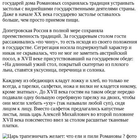
государей дома Романовых сохранялась традиция устраивать
застолья с виднейшими государственными деятелями страны.
Даже в начале XX века государево застолье оставалось
больше, чем просто приемом пищи.
Допетровская Россия в полной мере сохраняла
преемственность традиций. За государевым столом гости
рассаживались «по чину», то есть исходя из своего положения
в государстве. Сегрегация носила подчеркнутый характер и
никак не скрывалась, что не мог не заметить австрийский
посол, в XVII веке присутствовавший на государевом обеде:
«На длинный узкий стол, покрытый скатертью из плохого
льна, ставятся уксусница, перечница и солонка.
Каждому из обедающих кладут ложку и хлеб, но только не
всегда, а тарелки, салфетки, ножа и вилки не кладется никому,
кроме знатных». До XVII века гостям на таком обеде нередко
подавали одну большую серебряную тарелку на двоих, чтобы
они могли хлебать «уху» (так называли любой суп), сидя
лицом к лицу. Вместо салфеток предлагались капустные
листья, лишь царь Алексей Михайлович во второй половине
XVII века повсеместно ввел за столом расшитые тканевые
платки.