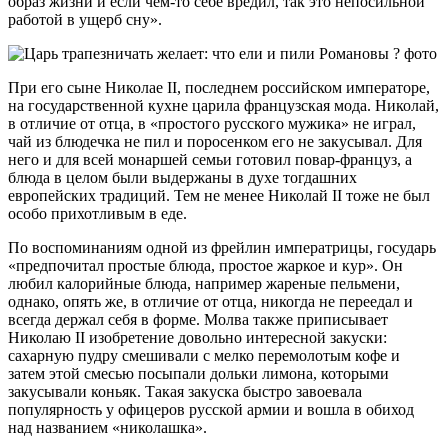
образ жизни и если чем-то себе вредил, так это непосильной
работой в ущерб сну».
При его сыне Николае II, последнем российском императоре,
на государственной кухне царила французская мода. Николай,
в отличие от отца, в «простого русского мужика» не играл,
чай из блюдечка не пил и поросенком его не закусывал. Для
него и для всей монаршей семьи готовил повар-француз, а
блюда в целом были выдержаны в духе тогдашних
европейских традиций. Тем не менее Николай II тоже не был
особо прихотливым в еде.
По воспоминаниям одной из фрейлин императрицы, государь
«предпочитал простые блюда, простое жаркое и кур». Он
любил калорийные блюда, например жареные пельмени,
однако, опять же, в отличие от отца, никогда не переедал и
всегда держал себя в форме. Молва также приписывает
Николаю II изобретение довольно интересной закуски:
сахарную пудру смешивали с мелко перемолотым кофе и
затем этой смесью посыпали дольки лимона, которыми
закусывали коньяк. Такая закуска быстро завоевала
популярность у офицеров русской армии и вошла в обиход
над названием «николашка».