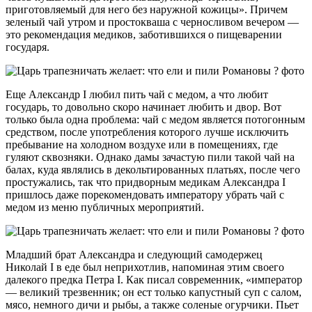
приготовляемый для него без наружной кожицы». Причем
зеленый чай утром и простокваша с черносливом вечером —
это рекомендация медиков, заботившихся о пищеварении
государя.
Еще Александр I любил пить чай с медом, а что любит
государь, то довольно скоро начинает любить и двор. Вот
только была одна проблема: чай с медом является потогонным
средством, после употребления которого лучше исключить
пребывание на холодном воздухе или в помещениях, где
гуляют сквозняки. Однако дамы зачастую пили такой чай на
балах, куда являлись в декольтированных платьях, после чего
простужались, так что придворным медикам Александра I
пришлось даже порекомендовать императору убрать чай с
медом из меню публичных мероприятий.
Младший брат Александра и следующий самодержец
Николай I в еде был неприхотлив, напоминая этим своего
далекого предка Петра I. Как писал современник, «император
— великий трезвенник; он ест только капустный суп с салом,
мясо, немного дичи и рыбы, а также соленые огурчики. Пьет