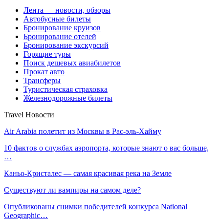
Лента — новости, обзоры
Автобусные билеты
Бронирование круизов
Бронирование отелей
Бронирование экскурсий
Горящие туры
Поиск дешевых авиабилетов
Прокат авто
Трансферы
Туристическая страховка
Железнодорожные билеты
Travel Новости
Air Arabia полетит из Москвы в Рас-эль-Хайму
10 фактов о службах аэропорта, которые знают о вас больше,
…
Каньо-Кристалес — самая красивая река на Земле
Существуют ли вампиры на самом деле?
Опубликованы снимки победителей конкурса National
Geographic…