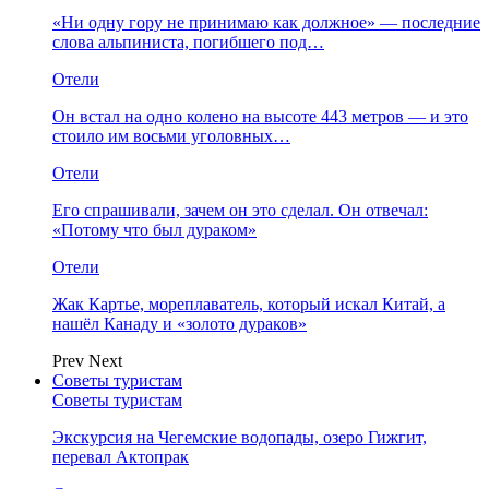
«Ни одну гору не принимаю как должное» — последние
слова альпиниста, погибшего под…
Отели
Он встал на одно колено на высоте 443 метров — и это
стоило им восьми уголовных…
Отели
Его спрашивали, зачем он это сделал. Он отвечал:
«Потому что был дураком»
Отели
Жак Картье, мореплаватель, который искал Китай, а
нашёл Канаду и «золото дураков»
Prev
Next
Советы туристам
Советы туристам
Экскурсия на Чегемские водопады, озеро Гижгит,
перевал Актопрак