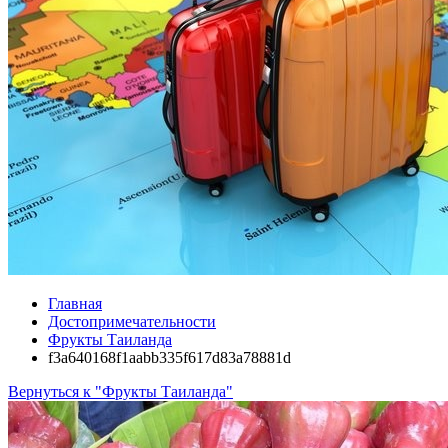
Главная
Достопримечательности
Фрукты Таиланда
f3a640168f1aabb335f617d83a78881d
Вернуться к "Фрукты Таиланда"