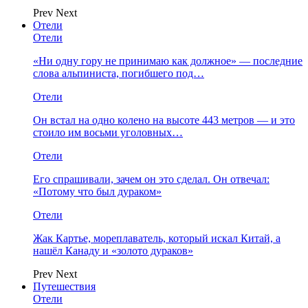
Prev
Next
Отели
Отели
«Ни одну гору не принимаю как должное» — последние
слова альпиниста, погибшего под…
Отели
Он встал на одно колено на высоте 443 метров — и это
стоило им восьми уголовных…
Отели
Его спрашивали, зачем он это сделал. Он отвечал:
«Потому что был дураком»
Отели
Жак Картье, мореплаватель, который искал Китай, а
нашёл Канаду и «золото дураков»
Prev
Next
Путешествия
Отели