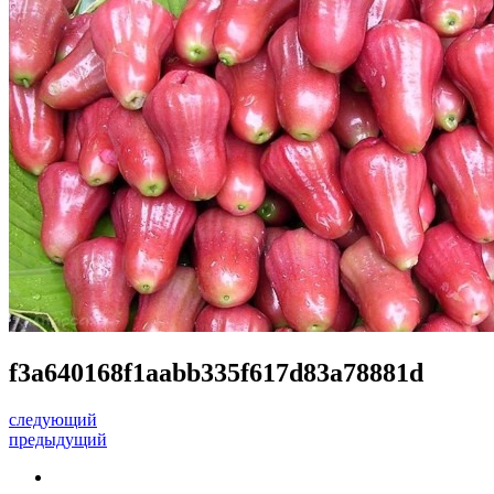
f3a640168f1aabb335f617d83a78881d
следующий
предыдущий