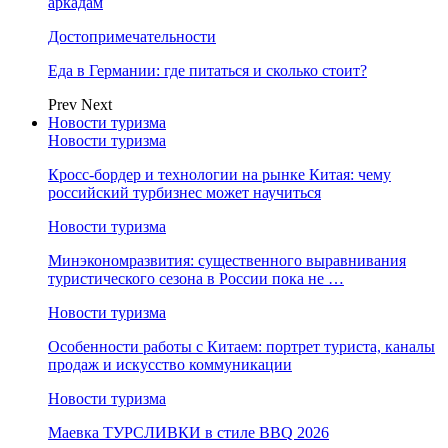
аркадам
Достопримечательности
Еда в Германии: где питаться и сколько стоит?
Prev
Next
Новости туризма
Новости туризма
Кросс-бордер и технологии на рынке Китая: чему
российский турбизнес может научиться
Новости туризма
Минэкономразвития: существенного выравнивания
туристического сезона в России пока не …
Новости туризма
Особенности работы с Китаем: портрет туриста, каналы
продаж и искусство коммуникации
Новости туризма
Маевка ТУРСЛИВКИ в стиле BBQ 2026