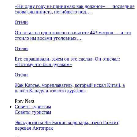
«Ни одну гору не принимаю как должное» — последние
слова альпиниста, погибшего под…
Отели
Он встал на одно колено на высоте 443 метров — и это
стоило им восьми уголовных…
Отели
Его спрашивали, зачем он это сделал. Он отвечал:
«Потому что был дураком»
Отели
Жак Картье, мореплаватель, который искал Китай, а
нашёл Канаду и «золото дураков»
Prev
Next
Советы туристам
Советы туристам
Экскурсия на Чегемские водопады, озеро Гижгит,
перевал Актопрак