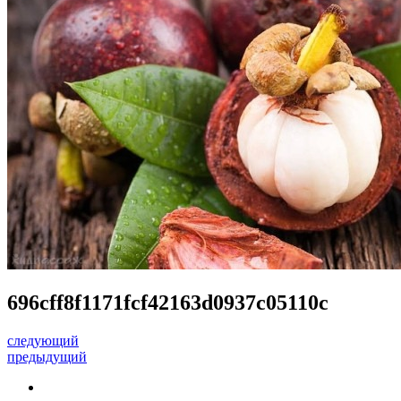
696cff8f1171fcf42163d0937c05110c
следующий
предыдущий