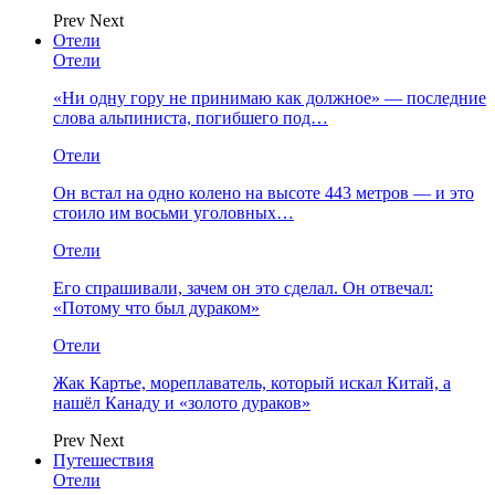
Prev
Next
Отели
Отели
«Ни одну гору не принимаю как должное» — последние
слова альпиниста, погибшего под…
Отели
Он встал на одно колено на высоте 443 метров — и это
стоило им восьми уголовных…
Отели
Его спрашивали, зачем он это сделал. Он отвечал:
«Потому что был дураком»
Отели
Жак Картье, мореплаватель, который искал Китай, а
нашёл Канаду и «золото дураков»
Prev
Next
Путешествия
Отели