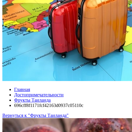
Главная
Достопримечательности
Фрукты Таиланда
696cff8f1171fcf42163d0937c05110c
Вернуться к "Фрукты Таиланда"