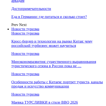
аркадам
Достопримечательности
Еда в Германии: где питаться и сколько стоит?
Prev
Next
Новости туризма
Новости туризма
Кросс-бордер и технологии на рынке Китая: чему
российский турбизнес может научиться
Новости туризма
Минэкономразвития: существенного выравнивания
туристического сезона в России пока не …
Новости туризма
Особенности работы с Китаем: портрет туриста, каналы
продаж и искусство коммуникации
Новости туризма
Маевка ТУРСЛИВКИ в стиле BBQ 2026