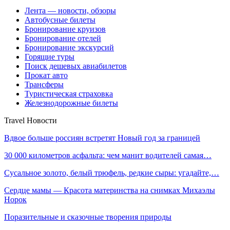
Лента — новости, обзоры
Автобусные билеты
Бронирование круизов
Бронирование отелей
Бронирование экскурсий
Горящие туры
Поиск дешевых авиабилетов
Прокат авто
Трансферы
Туристическая страховка
Железнодорожные билеты
Travel Новости
Вдвое больше россиян встретят Новый год за границей
30 000 километров асфальта: чем манит водителей самая…
Сусальное золото, белый трюфель, редкие сыры: угадайте,…
Сердце мамы — Красота материнства на снимках Михаэлы
Норок
Поразительные и сказочные творения природы