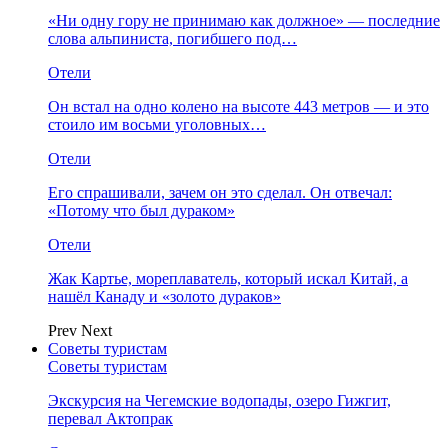
«Ни одну гору не принимаю как должное» — последние
слова альпиниста, погибшего под…
Отели
Он встал на одно колено на высоте 443 метров — и это
стоило им восьми уголовных…
Отели
Его спрашивали, зачем он это сделал. Он отвечал:
«Потому что был дураком»
Отели
Жак Картье, мореплаватель, который искал Китай, а
нашёл Канаду и «золото дураков»
Prev
Next
Советы туристам
Советы туристам
Экскурсия на Чегемские водопады, озеро Гижгит,
перевал Актопрак