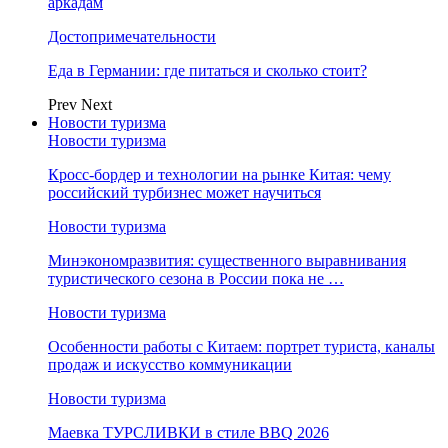
аркадам
Достопримечательности
Еда в Германии: где питаться и сколько стоит?
Prev
Next
Новости туризма
Новости туризма
Кросс-бордер и технологии на рынке Китая: чему
российский турбизнес может научиться
Новости туризма
Минэкономразвития: существенного выравнивания
туристического сезона в России пока не …
Новости туризма
Особенности работы с Китаем: портрет туриста, каналы
продаж и искусство коммуникации
Новости туризма
Маевка ТУРСЛИВКИ в стиле BBQ 2026