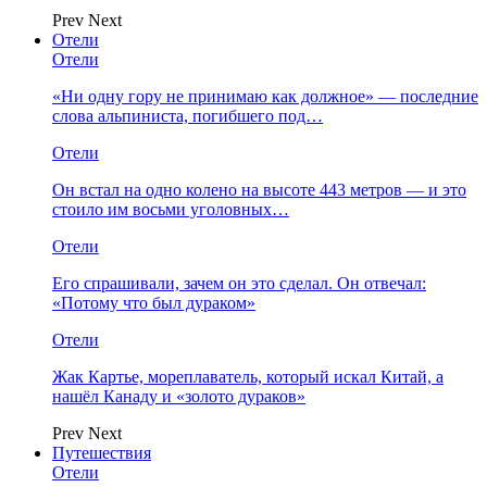
Prev
Next
Отели
Отели
«Ни одну гору не принимаю как должное» — последние
слова альпиниста, погибшего под…
Отели
Он встал на одно колено на высоте 443 метров — и это
стоило им восьми уголовных…
Отели
Его спрашивали, зачем он это сделал. Он отвечал:
«Потому что был дураком»
Отели
Жак Картье, мореплаватель, который искал Китай, а
нашёл Канаду и «золото дураков»
Prev
Next
Путешествия
Отели