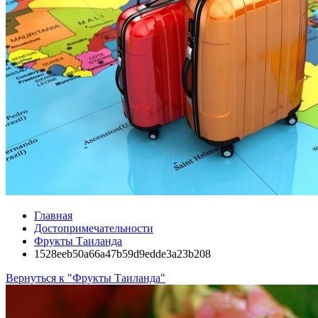
Главная
Достопримечательности
Фрукты Таиланда
1528eeb50a66a47b59d9edde3a23b208
Вернуться к "Фрукты Таиланда"