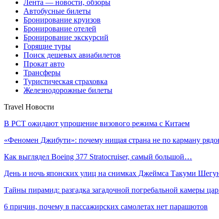
Лента — новости, обзоры
Автобусные билеты
Бронирование круизов
Бронирование отелей
Бронирование экскурсий
Горящие туры
Поиск дешевых авиабилетов
Прокат авто
Трансферы
Туристическая страховка
Железнодорожные билеты
Travel Новости
В РСТ ожидают упрощение визового режима с Китаем
«Феномен Джибути»: почему нищая страна не по карману ря
Как выглядел Boeing 377 Stratocruiser, самый большой…
День и ночь японских улиц на снимках Джеймса Такуми Шегу
Тайны пирамид: разгадка загадочной погребальной камеры ца
6 причин, почему в пассажирских самолетах нет парашютов