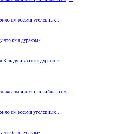
стоило им восьми уголовных…
му что был дураком»
л Канаду и «золото дураков»
слова альпиниста, погибшего под…
стоило им восьми уголовных…
му что был дураком»