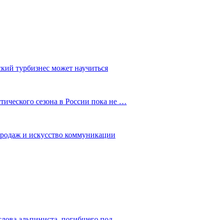
ский турбизнес может научиться
ического сезона в России пока не …
 продаж и искусство коммуникации
слова альпиниста, погибшего под…