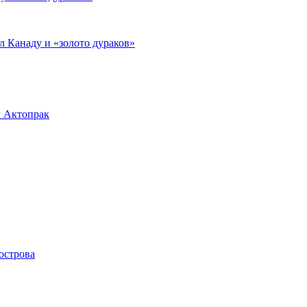
л Канаду и «золото дураков»
л Актопрак
острова