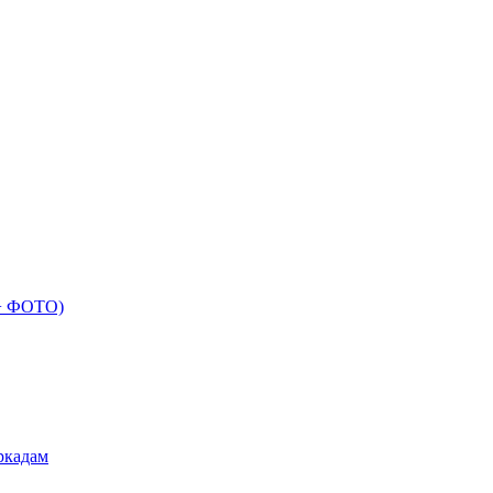
 + ФОТО)
ркадам