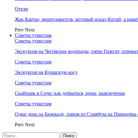
Отели
Жак Картье, мореплаватель, который искал Китай, а нашё
Prev
Next
Советы туристам
Советы туристам
Экскурсия на Чегемские водопады, озеро Гижгит, перева
Советы туристам
Экскурсия на Куршскую косу
Советы туристам
Скайпарк в Сочи: как добраться, цены, развлечения
Советы туристам
Один день на Бююкаде, паром из Стамбула на Принцевы 
Prev
Next