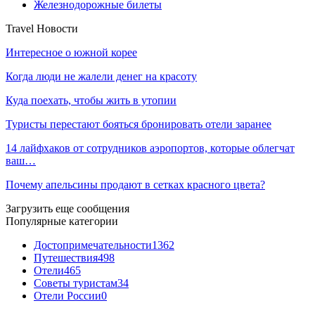
Железнодорожные билеты
Travel Новости
Интересное о южной корее
Когда люди не жалели денег на красоту
Куда поехать, чтобы жить в утопии
Туристы перестают бояться бронировать отели заранее
14 лайфхаков от сотрудников аэропортов, которые облегчат
ваш…
Почему апельсины продают в сетках красного цвета?
Загрузить еще сообщения
Популярные категории
Достопримечательности
1362
Путешествия
498
Отели
465
Советы туристам
34
Отели России
0