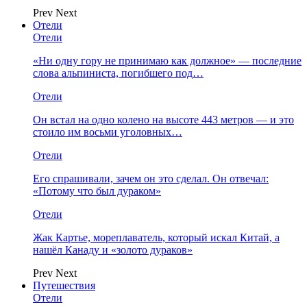
Prev
Next
Отели
Отели
«Ни одну гору не принимаю как должное» — последние
слова альпиниста, погибшего под…
Отели
Он встал на одно колено на высоте 443 метров — и это
стоило им восьми уголовных…
Отели
Его спрашивали, зачем он это сделал. Он отвечал:
«Потому что был дураком»
Отели
Жак Картье, мореплаватель, который искал Китай, а
нашёл Канаду и «золото дураков»
Prev
Next
Путешествия
Отели