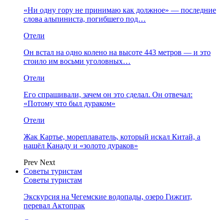
«Ни одну гору не принимаю как должное» — последние
слова альпиниста, погибшего под…
Отели
Он встал на одно колено на высоте 443 метров — и это
стоило им восьми уголовных…
Отели
Его спрашивали, зачем он это сделал. Он отвечал:
«Потому что был дураком»
Отели
Жак Картье, мореплаватель, который искал Китай, а
нашёл Канаду и «золото дураков»
Prev
Next
Советы туристам
Советы туристам
Экскурсия на Чегемские водопады, озеро Гижгит,
перевал Актопрак