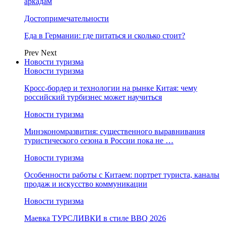
аркадам
Достопримечательности
Еда в Германии: где питаться и сколько стоит?
Prev
Next
Новости туризма
Новости туризма
Кросс-бордер и технологии на рынке Китая: чему
российский турбизнес может научиться
Новости туризма
Минэкономразвития: существенного выравнивания
туристического сезона в России пока не …
Новости туризма
Особенности работы с Китаем: портрет туриста, каналы
продаж и искусство коммуникации
Новости туризма
Маевка ТУРСЛИВКИ в стиле BBQ 2026