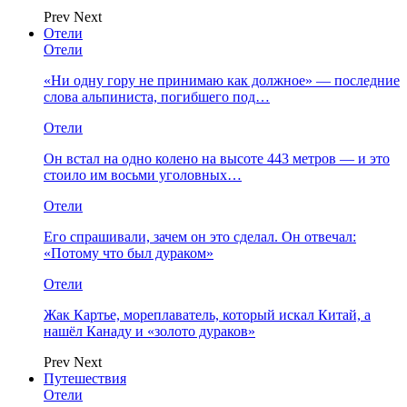
Prev
Next
Отели
Отели
«Ни одну гору не принимаю как должное» — последние
слова альпиниста, погибшего под…
Отели
Он встал на одно колено на высоте 443 метров — и это
стоило им восьми уголовных…
Отели
Его спрашивали, зачем он это сделал. Он отвечал:
«Потому что был дураком»
Отели
Жак Картье, мореплаватель, который искал Китай, а
нашёл Канаду и «золото дураков»
Prev
Next
Путешествия
Отели