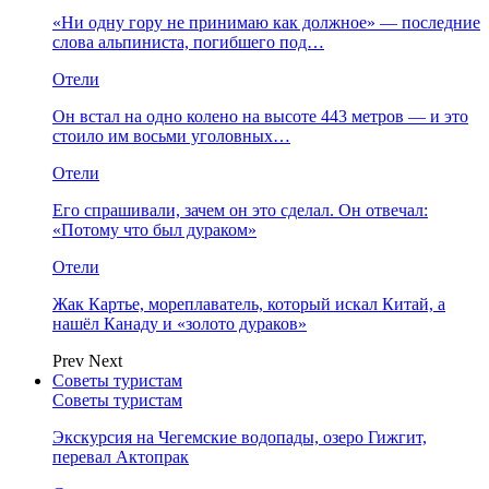
«Ни одну гору не принимаю как должное» — последние
слова альпиниста, погибшего под…
Отели
Он встал на одно колено на высоте 443 метров — и это
стоило им восьми уголовных…
Отели
Его спрашивали, зачем он это сделал. Он отвечал:
«Потому что был дураком»
Отели
Жак Картье, мореплаватель, который искал Китай, а
нашёл Канаду и «золото дураков»
Prev
Next
Советы туристам
Советы туристам
Экскурсия на Чегемские водопады, озеро Гижгит,
перевал Актопрак