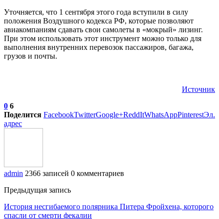
Уточняется, что 1 сентября этого года вступили в силу
положения Воздушного кодекса РФ, которые позволяют
авиакомпаниям сдавать свои самолеты в «мокрый» лизинг.
При этом использовать этот инструмент можно только для
выполнения внутренних перевозок пассажиров, багажа,
грузов и почты.
Источник
0
6
Поделится
Facebook
Twitter
Google+
ReddIt
WhatsApp
Pinterest
Эл.
адрес
admin
2366 записей
0 комментариев
Предыдущая запись
История несгибаемого полярника Питера Фройхена, которого
спасли от смерти фекалии