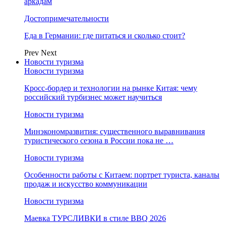
аркадам
Достопримечательности
Еда в Германии: где питаться и сколько стоит?
Prev
Next
Новости туризма
Новости туризма
Кросс-бордер и технологии на рынке Китая: чему
российский турбизнес может научиться
Новости туризма
Минэкономразвития: существенного выравнивания
туристического сезона в России пока не …
Новости туризма
Особенности работы с Китаем: портрет туриста, каналы
продаж и искусство коммуникации
Новости туризма
Маевка ТУРСЛИВКИ в стиле BBQ 2026