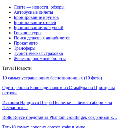
Лента — новости, обзоры
Автобусные билеты
Бронирование круизов
Бронирование отелей
Бронирование экскурсий
Горящие туры
Поиск дешевых авиабилетов
Прокат авто
Трансферы
Туристическая страховка
Железнодорожные билеты
Travel Новости
10 самых устрашающих беспозвоночных (10 фото)
Один день на Бююкаде, паром из Стамбула на Принцевы
острова
История Нарцисса Пьера Пеллетье — белого аборигена
Песчаного…
Rolls-Royce представил Phantom Goldfinger, созданный к…
Топ-10 самых дорогих сортов кофе в мире