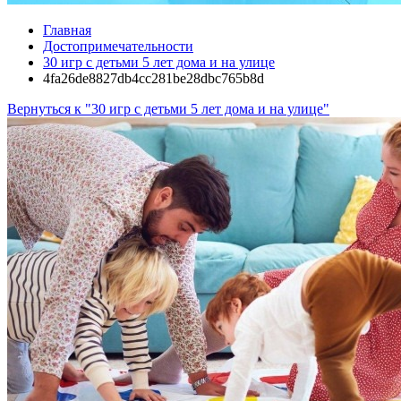
Главная
Достопримечательности
30 игр с детьми 5 лет дома и на улице
4fa26de8827db4cc281be28dbc765b8d
Вернуться к "30 игр с детьми 5 лет дома и на улице"