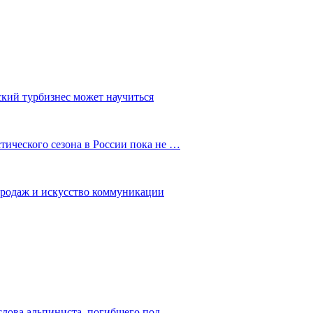
ский турбизнес может научиться
ического сезона в России пока не …
 продаж и искусство коммуникации
слова альпиниста, погибшего под…