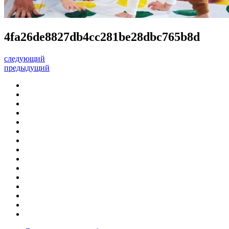
4fa26de8827db4cc281be28dbc765b8d
следующий
предыдущий