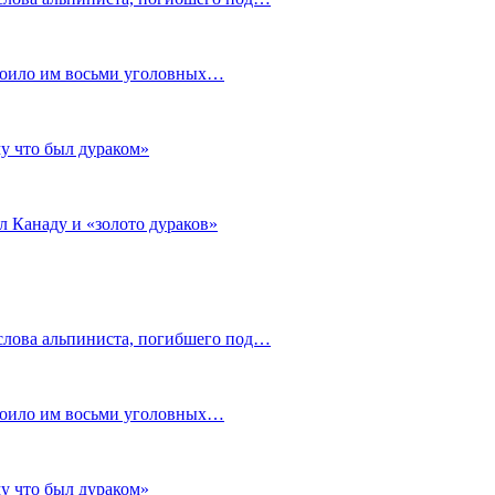
стоило им восьми уголовных…
му что был дураком»
л Канаду и «золото дураков»
слова альпиниста, погибшего под…
стоило им восьми уголовных…
му что был дураком»