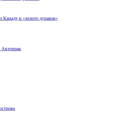
л Канаду и «золото дураков»
л Актопрак
острова