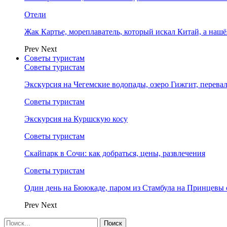
Отели
Жак Картье, мореплаватель, который искал Китай, а нашё
Prev
Next
Советы туристам
Советы туристам
Экскурсия на Чегемские водопады, озеро Гижгит, перева
Советы туристам
Экскурсия на Куршскую косу
Советы туристам
Скайпарк в Сочи: как добраться, цены, развлечения
Советы туристам
Один день на Бююкаде, паром из Стамбула на Принцевы 
Prev
Next