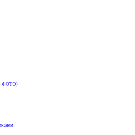
 + ФОТО)
ркадам