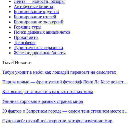
Лента — новости, обзоры
Автобусные билеты
Бронирование круизов
Бронирование отелей
Бронирование экскурсий
Горящие туры
Поиск дешевых авиабилетов
Прокат авто
Трансферы
Туристическая страховка
Железнодорожные билеты
Travel Новости
Табун уходит в небо: как лошадей перевозят на самолетах
Париж ночью — французский фотограф Лоик Ле Кере делает…
Как выглядят заправки в разных странах мира
Уличная торговля в разных странах мира
30 фактов о Запретном городе — самом таинственном месте в
Суперклей: случайное открытие, которое изменило мир