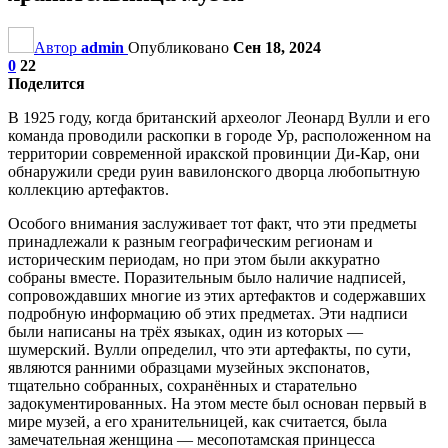
Автор
admin
Опубликовано
Сен 18, 2024
0
22
Поделится
В 1925 году, когда британский археолог Леонард Вулли и его
команда проводили раскопки в городе Ур, расположенном на
территории современной иракской провинции Ди-Кар, они
обнаружили среди руин вавилонского дворца любопытную
коллекцию артефактов.
Особого внимания заслуживает тот факт, что эти предметы
принадлежали к разным географическим регионам и
историческим периодам, но при этом были аккуратно
собраны вместе. Поразительным было наличие надписей,
сопровождавших многие из этих артефактов и содержавших
подробную информацию об этих предметах. Эти надписи
были написаны на трёх языках, один из которых —
шумерский. Вулли определил, что эти артефакты, по сути,
являются ранними образцами музейных экспонатов,
тщательно собранных, сохранённых и старательно
задокументированных. На этом месте был основан первый в
мире музей, а его хранительницей, как считается, была
замечательная женщина — месопотамская принцесса