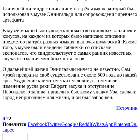
Глиняный цилиндр с описанием на трёх языках, который был
использовал в музее Эннигальди для сопровождения древнего
артефакта
В музее можно было увидеть множество глиняных табличек и
конусов, на каждом из которых было написано описание
предметов на трёх разных языках, включая шумерский. Кроме
того, в музее были найдены таблички со списками
экспонатов, что свидетельствует о самых ранних известных
случаях создания музейных каталогов.
О дальнейшей жизни Эннигальди ничего не известно. Сам
музей прекратил своё существование около 500 года до нашей
эры. Ухудшение климатических условий, в том числе
изменение русла реки Евфрат, засуха и отступление
Персидского залива, привели к быстрому упадку Ура, сделали
город непригодным для жизни, и он был заброшен.
Источник
0
22
Поделится
Facebook
Twitter
Google+
ReddIt
WhatsApp
Pinterest
Эл.
адрес