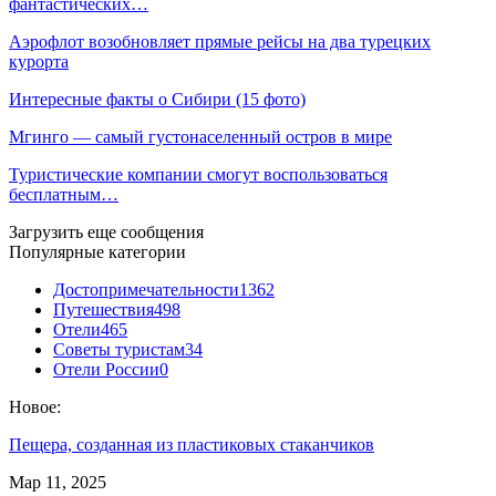
фантастических…
Аэрофлот возобновляет прямые рейсы на два турецких
курорта
Интересные факты о Сибири (15 фото)
Мгинго — самый густонаселенный остров в мире
Туристические компании смогут воспользоваться
бесплатным…
Загрузить еще сообщения
Популярные категории
Достопримечательности
1362
Путешествия
498
Отели
465
Советы туристам
34
Отели России
0
Новое:
Пещера, созданная из пластиковых стаканчиков
Мар 11, 2025