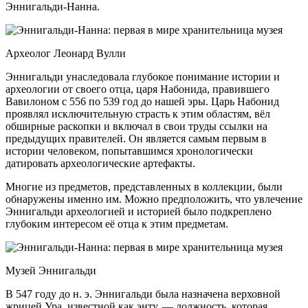
Эннигальди-Нанна.
Археолог Леонард Вулли
Эннигальди унаследовала глубокое понимание истории и
археологии от своего отца, царя Набонида, правившего
Вавилоном с 556 по 539 год до нашей эры. Царь Набонид
проявлял исключительную страсть к этим областям, вёл
обширные раскопки и включал в свои труды ссылки на
предыдущих правителей. Он является самым первым в
истории человеком, попытавшимся хронологически
датировать археологические артефакты.
Многие из предметов, представленных в коллекции, были
обнаружены именно им. Можно предположить, что увлечение
Эннигальди археологией и историей было подкреплено
глубоким интересом её отца к этим предметам.
Музей Эннигальди
В 547 году до н. э. Эннигальди была назначена верховной
жрицей Ура, известной как энту, — должность, которая