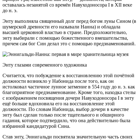
оставалась незанятой со времён Навуходоносора I в XII веке
до н. э.
Энту выполняла священный долг перед богом луны Сином (в
шумерской древности его называли Нанна) и обладала
высшей церковной властью в стране. Предположительно,
энту выбирали с помощью божественного вмешательства,
причем сам бог Син делал это с помощью предзнаменований.
Энту глазами современного художника
Считается, что побуждение к восстановлению этой почётной
должности возникло у Набонида после того, как он
истолковал частичное лунное затмение в 554 году до н. э. как
благоприятное предзнаменование. Кроме того, находка стелы
с изображением посвящения дочери Навуходоносора I в энту
ещё больше вдохновила его на восстановление этой
должности. По словам Набонида, выбор дочери в качестве
энту был сделан только после тщательного и обширного
гадания, которое подтвердило, что она действительно была
избранной кандидатурой Сина.
Став энту, Эннигальди посвятила значительную часть своих