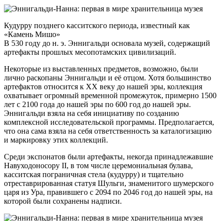
Кудурру позднего касситского периода, известный как
«Камень Мишо»
В 530 году до н. э. Эннигальди основала музей, содержащий
артефакты прошлых месопотамских цивилизаций.
Некоторые из выставленных предметов, возможно, были
лично раскопаны Эннигальди и её отцом. Хотя большинство
артефактов относится к XX веку до нашей эры, коллекция
охватывает огромный временной промежуток, примерно 1500
лет с 2100 года до нашей эры по 600 год до нашей эры.
Эннигальди взяла на себя инициативу по созданию
комплексной исследовательской программы. Предполагается,
что она сама взяла на себя ответственность за каталогизацию
и маркировку этих коллекций.
Среди экспонатов были артефакты, некогда принадлежавшие
Навуходоносору II, в том числе церемониальная булава,
касситская пограничная стела (кудурру) и тщательно
отреставрированная статуя Шульги, знаменитого шумерского
царя из Ура, правившего с 2094 по 2046 год до нашей эры, на
которой были сохранены надписи.