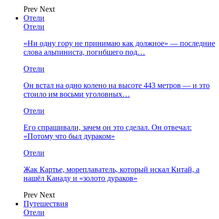
Prev
Next
Отели
Отели
«Ни одну гору не принимаю как должное» — последние
слова альпиниста, погибшего под…
Отели
Он встал на одно колено на высоте 443 метров — и это
стоило им восьми уголовных…
Отели
Его спрашивали, зачем он это сделал. Он отвечал:
«Потому что был дураком»
Отели
Жак Картье, мореплаватель, который искал Китай, а
нашёл Канаду и «золото дураков»
Prev
Next
Путешествия
Отели