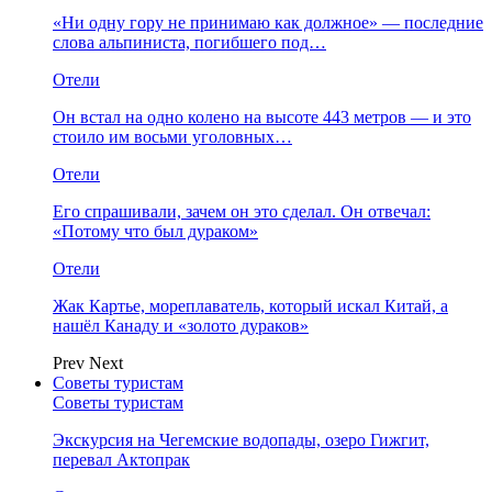
«Ни одну гору не принимаю как должное» — последние
слова альпиниста, погибшего под…
Отели
Он встал на одно колено на высоте 443 метров — и это
стоило им восьми уголовных…
Отели
Его спрашивали, зачем он это сделал. Он отвечал:
«Потому что был дураком»
Отели
Жак Картье, мореплаватель, который искал Китай, а
нашёл Канаду и «золото дураков»
Prev
Next
Советы туристам
Советы туристам
Экскурсия на Чегемские водопады, озеро Гижгит,
перевал Актопрак