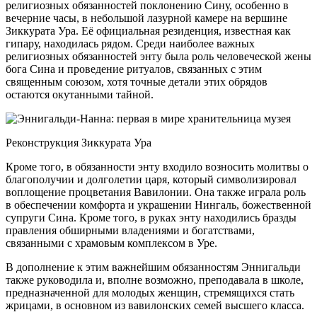
религиозных обязанностей поклонению Сину, особенно в
вечерние часы, в небольшой лазурной камере на вершине
Зиккурата Ура. Её официальная резиденция, известная как
гипару, находилась рядом. Среди наиболее важных
религиозных обязанностей энту была роль человеческой жены
бога Сина и проведение ритуалов, связанных с этим
священным союзом, хотя точные детали этих обрядов
остаются окутанными тайной.
Реконструкция Зиккурата Ура
Кроме того, в обязанности энту входило возносить молитвы о
благополучии и долголетии царя, который символизировал
воплощение процветания Вавилонии. Она также играла роль
в обеспечении комфорта и украшении Нингаль, божественной
супруги Сина. Кроме того, в руках энту находились бразды
правления обширными владениями и богатствами,
связанными с храмовым комплексом в Уре.
В дополнение к этим важнейшим обязанностям Эннигальди
также руководила и, вполне возможно, преподавала в школе,
предназначенной для молодых женщин, стремящихся стать
жрицами, в основном из вавилонских семей высшего класса.