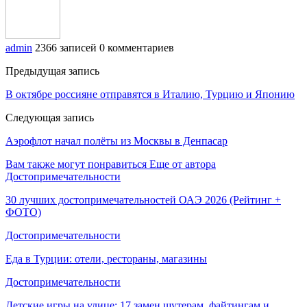
admin
2366 записей
0 комментариев
Предыдущая запись
В октябре россияне отправятся в Италию, Турцию и Японию
Следующая запись
Аэрофлот начал полёты из Москвы в Денпасар
Вам также могут понравиться
Еще от автора
Достопримечательности
30 лучших достопримечательностей ОАЭ 2026 (Рейтинг +
ФОТО)
Достопримечательности
Еда в Турции: отели, рестораны, магазины
Достопримечательности
Детские игры на улице: 17 замен шутерам, файтингам и