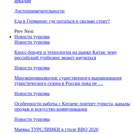
аркадам
Достопримечательности
Еда в Германии: где питаться и сколько стоит?
Prev
Next
Новости туризма
Новости туризма
Кросс-бордер и технологии на рынке Китая: чему
российский турбизнес может научиться
Новости туризма
Минэкономразвития: существенного выравнивания
туристического сезона в России пока не …
Новости туризма
Особенности работы с Китаем: портрет туриста, каналы
продаж и искусство коммуникации
Новости туризма
Маевка ТУРСЛИВКИ в стиле BBQ 2026