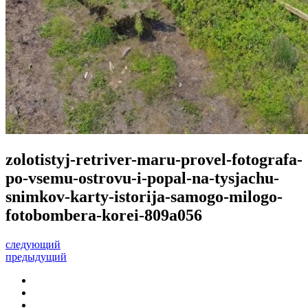
zolotistyj-retriver-maru-provel-fotografa-
po-vsemu-ostrovu-i-popal-na-tysjachu-
snimkov-karty-istorija-samogo-milogo-
fotobombera-korei-809a056
следующий
предыдущий