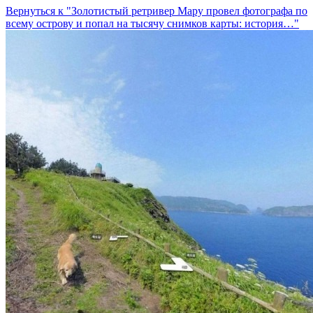
Вернуться к "Золотистый ретривер Мару провел фотографа по
всему острову и попал на тысячу снимков карты: история…"