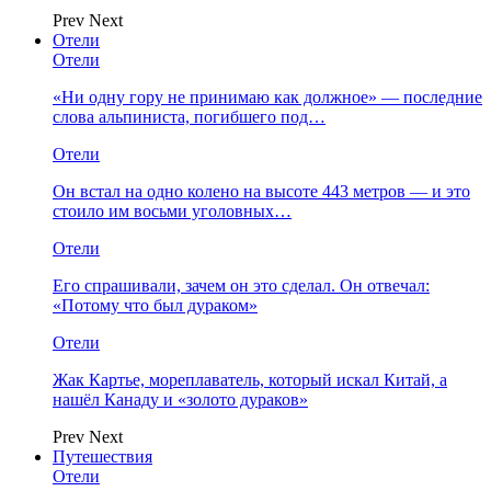
Prev
Next
Отели
Отели
«Ни одну гору не принимаю как должное» — последние
слова альпиниста, погибшего под…
Отели
Он встал на одно колено на высоте 443 метров — и это
стоило им восьми уголовных…
Отели
Его спрашивали, зачем он это сделал. Он отвечал:
«Потому что был дураком»
Отели
Жак Картье, мореплаватель, который искал Китай, а
нашёл Канаду и «золото дураков»
Prev
Next
Путешествия
Отели