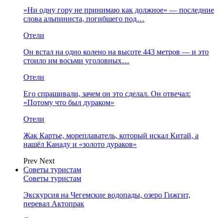
«Ни одну гору не принимаю как должное» — последние
слова альпиниста, погибшего под…
Отели
Он встал на одно колено на высоте 443 метров — и это
стоило им восьми уголовных…
Отели
Его спрашивали, зачем он это сделал. Он отвечал:
«Потому что был дураком»
Отели
Жак Картье, мореплаватель, который искал Китай, а
нашёл Канаду и «золото дураков»
Prev
Next
Советы туристам
Советы туристам
Экскурсия на Чегемские водопады, озеро Гижгит,
перевал Актопрак