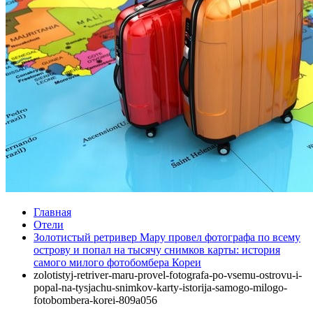
Главная
Отели
Золотистый ретривер Мару провел фотографа по всему
острову и попал на тысячу снимков карты: история
самого милого фотобомбера Кореи
zolotistyj-retriver-maru-provel-fotografa-po-vsemu-ostrovu-i-
popal-na-tysjachu-snimkov-karty-istorija-samogo-milogo-
fotobombera-korei-809a056