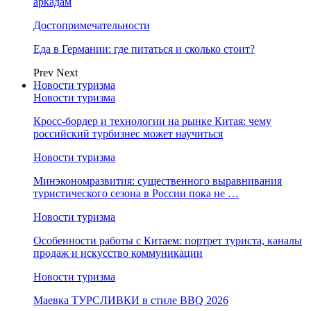
аркадам
Достопримечательности
Еда в Германии: где питаться и сколько стоит?
Prev
Next
Новости туризма
Новости туризма
Кросс-бордер и технологии на рынке Китая: чему
российский турбизнес может научиться
Новости туризма
Минэкономразвития: существенного выравнивания
туристического сезона в России пока не …
Новости туризма
Особенности работы с Китаем: портрет туриста, каналы
продаж и искусство коммуникации
Новости туризма
Маевка ТУРСЛИВКИ в стиле BBQ 2026