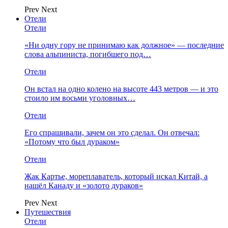
Prev
Next
Отели
Отели
«Ни одну гору не принимаю как должное» — последние
слова альпиниста, погибшего под…
Отели
Он встал на одно колено на высоте 443 метров — и это
стоило им восьми уголовных…
Отели
Его спрашивали, зачем он это сделал. Он отвечал:
«Потому что был дураком»
Отели
Жак Картье, мореплаватель, который искал Китай, а
нашёл Канаду и «золото дураков»
Prev
Next
Путешествия
Отели