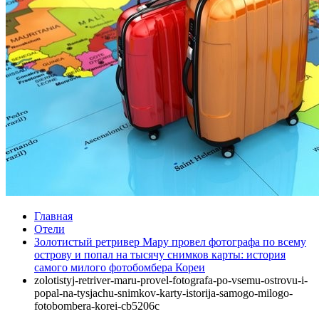
Главная
Отели
Золотистый ретривер Мару провел фотографа по всему
острову и попал на тысячу снимков карты: история
самого милого фотобомбера Кореи
zolotistyj-retriver-maru-provel-fotografa-po-vsemu-ostrovu-i-
popal-na-tysjachu-snimkov-karty-istorija-samogo-milogo-
fotobombera-korei-cb5206c