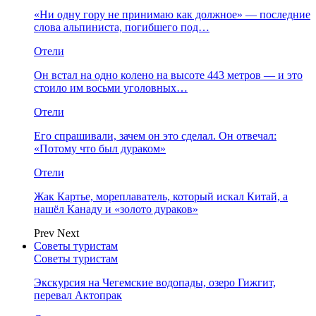
«Ни одну гору не принимаю как должное» — последние
слова альпиниста, погибшего под…
Отели
Он встал на одно колено на высоте 443 метров — и это
стоило им восьми уголовных…
Отели
Его спрашивали, зачем он это сделал. Он отвечал:
«Потому что был дураком»
Отели
Жак Картье, мореплаватель, который искал Китай, а
нашёл Канаду и «золото дураков»
Prev
Next
Советы туристам
Советы туристам
Экскурсия на Чегемские водопады, озеро Гижгит,
перевал Актопрак