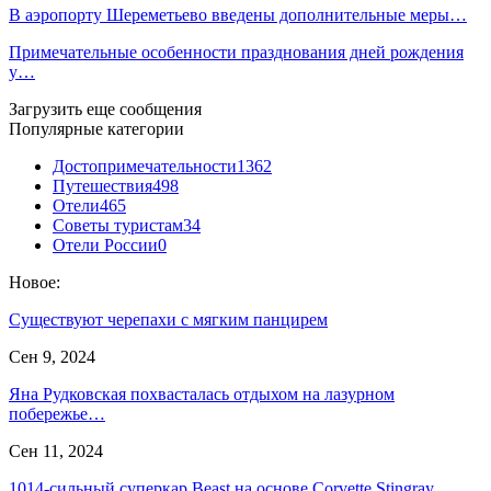
В аэропорту Шереметьево введены дополнительные меры…
Примечательные особенности празднования дней рождения
у…
Загрузить еще сообщения
Популярные категории
Достопримечательности
1362
Путешествия
498
Отели
465
Советы туристам
34
Отели России
0
Новое:
Существуют черепахи с мягким панцирем
Сен 9, 2024
Яна Рудковская похвасталась отдыхом на лазурном
побережье…
Сен 11, 2024
1014-сильный суперкар Beast на основе Corvette Stingray