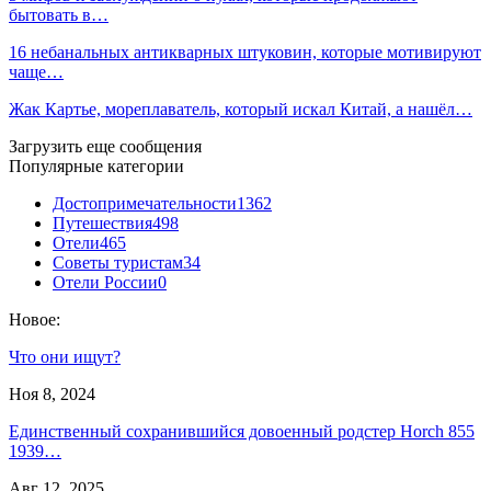
бытовать в…
16 небанальных антикварных штуковин, которые мотивируют
чаще…
Жак Картье, мореплаватель, который искал Китай, а нашёл…
Загрузить еще сообщения
Популярные категории
Достопримечательности
1362
Путешествия
498
Отели
465
Советы туристам
34
Отели России
0
Новое:
Что они ищут?
Ноя 8, 2024
Единственный сохранившийся довоенный родстер Horch 855
1939…
Авг 12, 2025