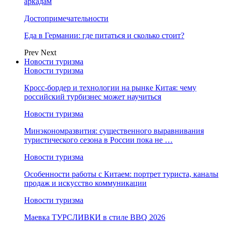
аркадам
Достопримечательности
Еда в Германии: где питаться и сколько стоит?
Prev
Next
Новости туризма
Новости туризма
Кросс-бордер и технологии на рынке Китая: чему
российский турбизнес может научиться
Новости туризма
Минэкономразвития: существенного выравнивания
туристического сезона в России пока не …
Новости туризма
Особенности работы с Китаем: портрет туриста, каналы
продаж и искусство коммуникации
Новости туризма
Маевка ТУРСЛИВКИ в стиле BBQ 2026