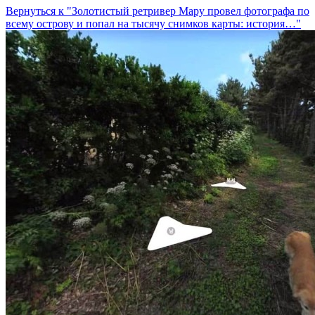
Вернуться к "Золотистый ретривер Мару провел фотографа по
всему острову и попал на тысячу снимков карты: история…"