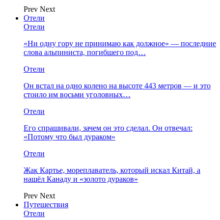
Prev
Next
Отели
Отели
«Ни одну гору не принимаю как должное» — последние
слова альпиниста, погибшего под…
Отели
Он встал на одно колено на высоте 443 метров — и это
стоило им восьми уголовных…
Отели
Его спрашивали, зачем он это сделал. Он отвечал:
«Потому что был дураком»
Отели
Жак Картье, мореплаватель, который искал Китай, а
нашёл Канаду и «золото дураков»
Prev
Next
Путешествия
Отели