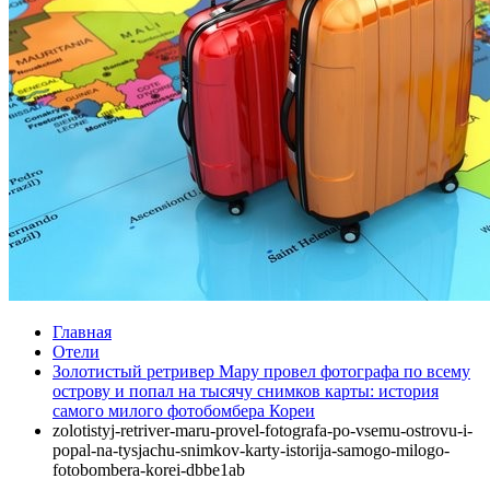
Главная
Отели
Золотистый ретривер Мару провел фотографа по всему
острову и попал на тысячу снимков карты: история
самого милого фотобомбера Кореи
zolotistyj-retriver-maru-provel-fotografa-po-vsemu-ostrovu-i-
popal-na-tysjachu-snimkov-karty-istorija-samogo-milogo-
fotobombera-korei-dbbe1ab