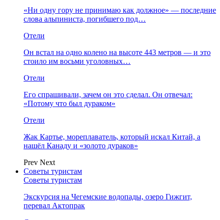
«Ни одну гору не принимаю как должное» — последние
слова альпиниста, погибшего под…
Отели
Он встал на одно колено на высоте 443 метров — и это
стоило им восьми уголовных…
Отели
Его спрашивали, зачем он это сделал. Он отвечал:
«Потому что был дураком»
Отели
Жак Картье, мореплаватель, который искал Китай, а
нашёл Канаду и «золото дураков»
Prev
Next
Советы туристам
Советы туристам
Экскурсия на Чегемские водопады, озеро Гижгит,
перевал Актопрак