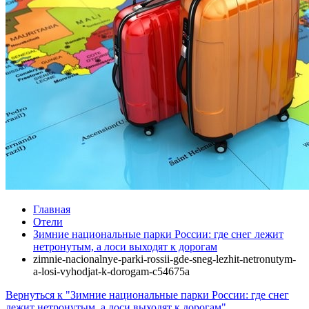
Главная
Отели
Зимние национальные парки России: где снег лежит
нетронутым, а лоси выходят к дорогам
zimnie-nacionalnye-parki-rossii-gde-sneg-lezhit-netronutym-
a-losi-vyhodjat-k-dorogam-c54675a
Вернуться к "Зимние национальные парки России: где снег
лежит нетронутым, а лоси выходят к дорогам"