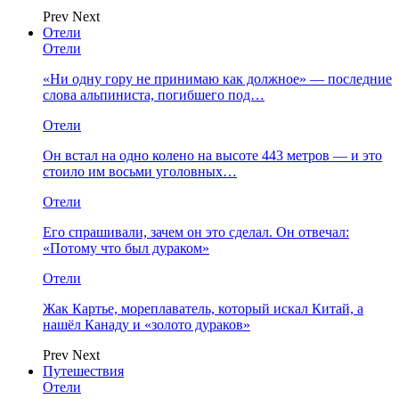
Prev
Next
Отели
Отели
«Ни одну гору не принимаю как должное» — последние
слова альпиниста, погибшего под…
Отели
Он встал на одно колено на высоте 443 метров — и это
стоило им восьми уголовных…
Отели
Его спрашивали, зачем он это сделал. Он отвечал:
«Потому что был дураком»
Отели
Жак Картье, мореплаватель, который искал Китай, а
нашёл Канаду и «золото дураков»
Prev
Next
Путешествия
Отели