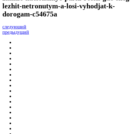
lezhit-netronutym-a-losi-vyhodjat-k-
dorogam-c54675a
следующий
предыдущий