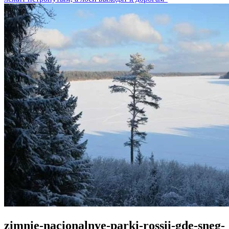
zimnie-nacionalnye-parki-rossii-gde-sneg-