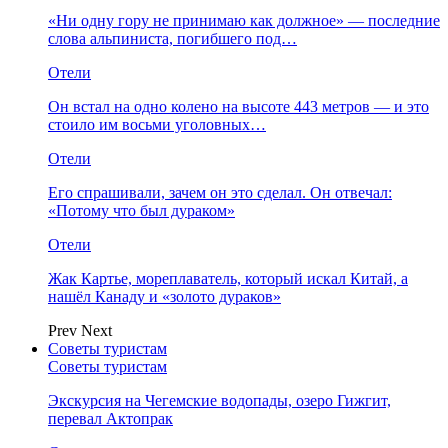
«Ни одну гору не принимаю как должное» — последние
слова альпиниста, погибшего под…
Отели
Он встал на одно колено на высоте 443 метров — и это
стоило им восьми уголовных…
Отели
Его спрашивали, зачем он это сделал. Он отвечал:
«Потому что был дураком»
Отели
Жак Картье, мореплаватель, который искал Китай, а
нашёл Канаду и «золото дураков»
Prev
Next
Советы туристам
Советы туристам
Экскурсия на Чегемские водопады, озеро Гижгит,
перевал Актопрак