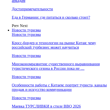
аркадам
Достопримечательности
Еда в Германии: где питаться и сколько стоит?
Prev
Next
Новости туризма
Новости туризма
Кросс-бордер и технологии на рынке Китая: чему
российский турбизнес может научиться
Новости туризма
Минэкономразвития: существенного выравнивания
туристического сезона в России пока не …
Новости туризма
Особенности работы с Китаем: портрет туриста, каналы
продаж и искусство коммуникации
Новости туризма
Маевка ТУРСЛИВКИ в стиле BBQ 2026