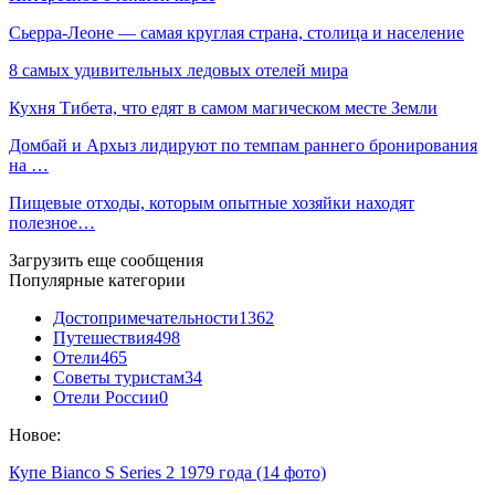
Сьерра-Леоне — самая круглая страна, столица и население
8 самых удивительных ледовых отелей мира
Кухня Тибета, что едят в самом магическом месте Земли
Домбай и Архыз лидируют по темпам раннего бронирования
на …
Пищевые отходы, которым опытные хозяйки находят
полезное…
Загрузить еще сообщения
Популярные категории
Достопримечательности
1362
Путешествия
498
Отели
465
Советы туристам
34
Отели России
0
Новое:
Купе Bianco S Series 2 1979 года (14 фото)