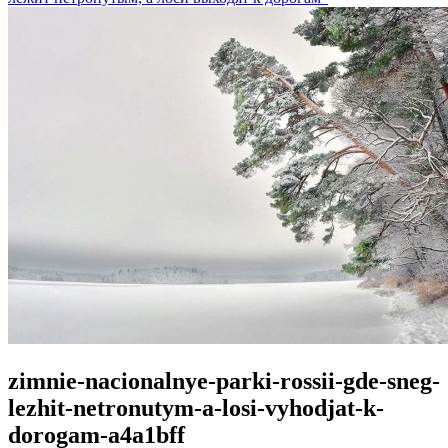
zimnie-nacionalnye-parki-rossii-gde-sneg-
lezhit-netronutym-a-losi-vyhodjat-k-
dorogam-a4a1bff