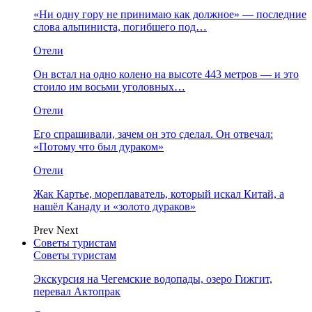
«Ни одну гору не принимаю как должное» — последние
слова альпиниста, погибшего под…
Отели
Он встал на одно колено на высоте 443 метров — и это
стоило им восьми уголовных…
Отели
Его спрашивали, зачем он это сделал. Он отвечал:
«Потому что был дураком»
Отели
Жак Картье, мореплаватель, который искал Китай, а
нашёл Канаду и «золото дураков»
Prev
Next
Советы туристам
Советы туристам
Экскурсия на Чегемские водопады, озеро Гижгит,
перевал Актопрак