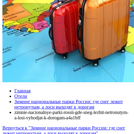
Главная
Отели
Зимние национальные парки России: где снег лежит
нетронутым, а лоси выходят к дорогам
zimnie-nacionalnye-parki-rossii-gde-sneg-lezhit-netronutym-
a-losi-vyhodjat-k-dorogam-a4a1bff
Вернуться к "Зимние национальные парки России: где снег
лежит нетронутым, а лоси выходят к дорогам"