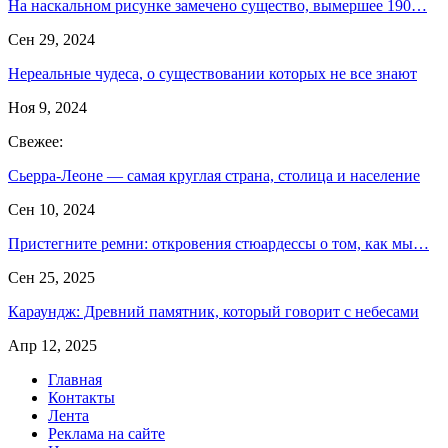
На наскальном рисунке замечено существо, вымершее 190…
Сен 29, 2024
Hереальные чудеса, о существовании которых не все знают
Ноя 9, 2024
Свежее:
Сьерра-Леоне — самая круглая страна, столица и население
Сен 10, 2024
Пристегните ремни: откровения стюардессы о том, как мы…
Сен 25, 2025
Караундж: Древний памятник, который говорит с небесами
Апр 12, 2025
Главная
Контакты
Лента
Реклама на сайте