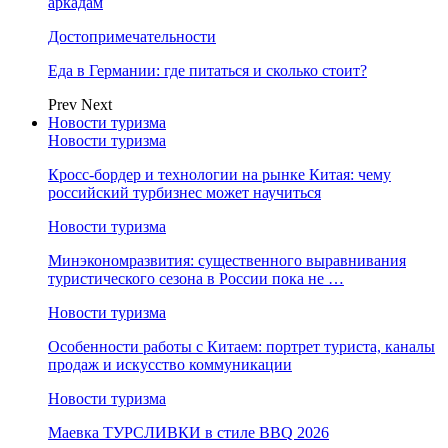
аркадам
Достопримечательности
Еда в Германии: где питаться и сколько стоит?
Prev
Next
Новости туризма
Новости туризма
Кросс-бордер и технологии на рынке Китая: чему
российский турбизнес может научиться
Новости туризма
Минэкономразвития: существенного выравнивания
туристического сезона в России пока не …
Новости туризма
Особенности работы с Китаем: портрет туриста, каналы
продаж и искусство коммуникации
Новости туризма
Маевка ТУРСЛИВКИ в стиле BBQ 2026