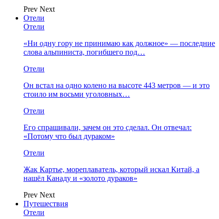
Prev
Next
Отели
Отели
«Ни одну гору не принимаю как должное» — последние
слова альпиниста, погибшего под…
Отели
Он встал на одно колено на высоте 443 метров — и это
стоило им восьми уголовных…
Отели
Его спрашивали, зачем он это сделал. Он отвечал:
«Потому что был дураком»
Отели
Жак Картье, мореплаватель, который искал Китай, а
нашёл Канаду и «золото дураков»
Prev
Next
Путешествия
Отели