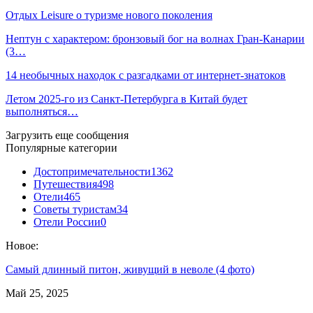
Отдых Leisure о туризме нового поколения
Нептун с характером: бронзовый бог на волнах Гран-Канарии
(3…
14 необычных находок с разгадками от интернет-знатоков
Летом 2025-го из Санкт-Петербурга в Китай будет
выполняться…
Загрузить еще сообщения
Популярные категории
Достопримечательности
1362
Путешествия
498
Отели
465
Советы туристам
34
Отели России
0
Новое:
Самый длинный питон, живущий в неволе (4 фото)
Май 25, 2025