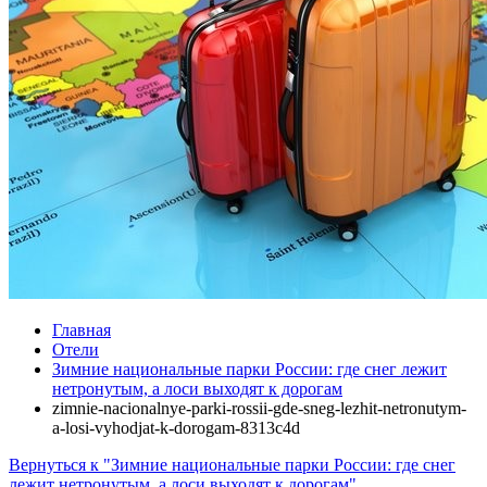
Главная
Отели
Зимние национальные парки России: где снег лежит
нетронутым, а лоси выходят к дорогам
zimnie-nacionalnye-parki-rossii-gde-sneg-lezhit-netronutym-
a-losi-vyhodjat-k-dorogam-8313c4d
Вернуться к "Зимние национальные парки России: где снег
лежит нетронутым, а лоси выходят к дорогам"