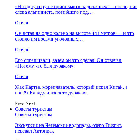
«Ни одну гору не принимаю как должное» — последние
слова альпиниста, погибшего под…
Отели
Он встал на одно колено на высоте 443 метров — и это
стоило им восьми уголовных…
Отели
Его спрашивали, зачем он это сделал. Он отвечал:
«Потому что был дураком»
Отели
Жак Картье, мореплаватель, который искал Китай, а
нашёл Канаду и «золото дураков»
Prev
Next
Советы туристам
Советы туристам
Экскурсия на Чегемские водопады, озеро Гижгит,
перевал Актопрак