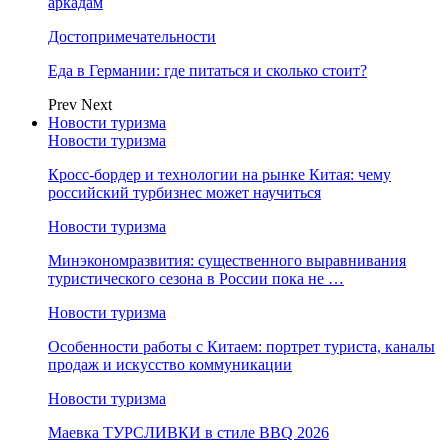
аркадам
Достопримечательности
Еда в Германии: где питаться и сколько стоит?
Prev
Next
Новости туризма
Новости туризма
Кросс-бордер и технологии на рынке Китая: чему
российский турбизнес может научиться
Новости туризма
Минэкономразвития: существенного выравнивания
туристического сезона в России пока не …
Новости туризма
Особенности работы с Китаем: портрет туриста, каналы
продаж и искусство коммуникации
Новости туризма
Маевка ТУРСЛИВКИ в стиле BBQ 2026