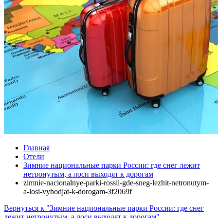
Главная
Отели
Зимние национальные парки России: где снег лежит
нетронутым, а лоси выходят к дорогам
zimnie-nacionalnye-parki-rossii-gde-sneg-lezhit-netronutym-
a-losi-vyhodjat-k-dorogam-3f2069f
Вернуться к "Зимние национальные парки России: где снег
лежит нетронутым, а лоси выходят к дорогам"