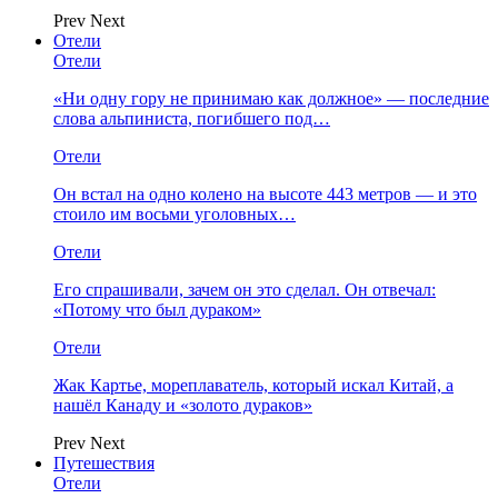
Prev
Next
Отели
Отели
«Ни одну гору не принимаю как должное» — последние
слова альпиниста, погибшего под…
Отели
Он встал на одно колено на высоте 443 метров — и это
стоило им восьми уголовных…
Отели
Его спрашивали, зачем он это сделал. Он отвечал:
«Потому что был дураком»
Отели
Жак Картье, мореплаватель, который искал Китай, а
нашёл Канаду и «золото дураков»
Prev
Next
Путешествия
Отели