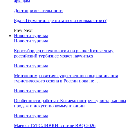
аркадам
Достопримечательности
Еда в Германии: где питаться и сколько стоит?
Prev
Next
Новости туризма
Новости туризма
Кросс-бордер и технологии на рынке Китая: чему
российский турбизнес может научиться
Новости туризма
Минэкономразвития: существенного выравнивания
туристического сезона в России пока не …
Новости туризма
Особенности работы с Китаем: портрет туриста, каналы
продаж и искусство коммуникации
Новости туризма
Маевка ТУРСЛИВКИ в стиле BBQ 2026