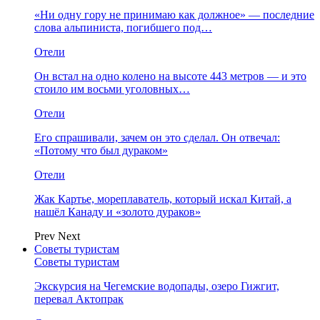
«Ни одну гору не принимаю как должное» — последние
слова альпиниста, погибшего под…
Отели
Он встал на одно колено на высоте 443 метров — и это
стоило им восьми уголовных…
Отели
Его спрашивали, зачем он это сделал. Он отвечал:
«Потому что был дураком»
Отели
Жак Картье, мореплаватель, который искал Китай, а
нашёл Канаду и «золото дураков»
Prev
Next
Советы туристам
Советы туристам
Экскурсия на Чегемские водопады, озеро Гижгит,
перевал Актопрак