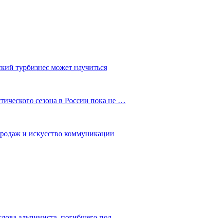
ский турбизнес может научиться
ического сезона в России пока не …
 продаж и искусство коммуникации
слова альпиниста, погибшего под…