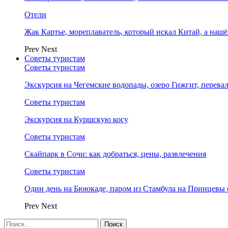
Отели
Жак Картье, мореплаватель, который искал Китай, а нашё
Prev
Next
Советы туристам
Советы туристам
Экскурсия на Чегемские водопады, озеро Гижгит, перева
Советы туристам
Экскурсия на Куршскую косу
Советы туристам
Скайпарк в Сочи: как добраться, цены, развлечения
Советы туристам
Один день на Бююкаде, паром из Стамбула на Принцевы 
Prev
Next