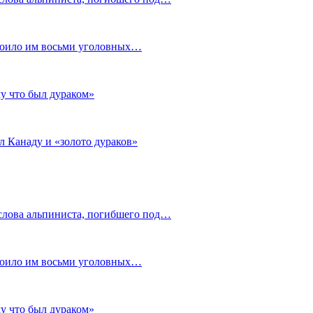
стоило им восьми уголовных…
му что был дураком»
л Канаду и «золото дураков»
слова альпиниста, погибшего под…
стоило им восьми уголовных…
му что был дураком»