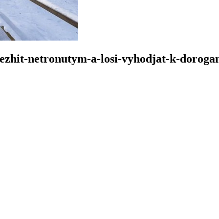
-lezhit-netronutym-a-losi-vyhodjat-k-dorog