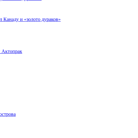
л Канаду и «золото дураков»
л Актопрак
острова