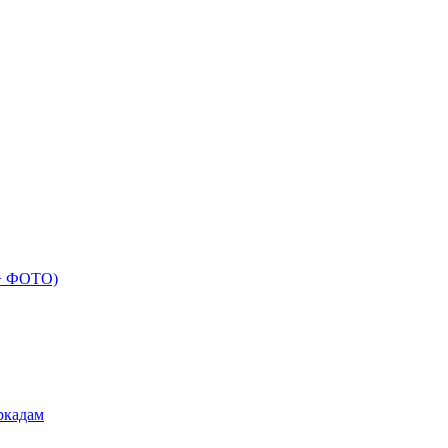
 + ФОТО)
ркадам