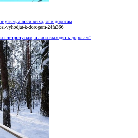
онутым, а лоси выходят к дорогам
-losi-vyhodjat-k-dorogam-24fa366
ит нетронутым, а лоси выходят к дорогам"