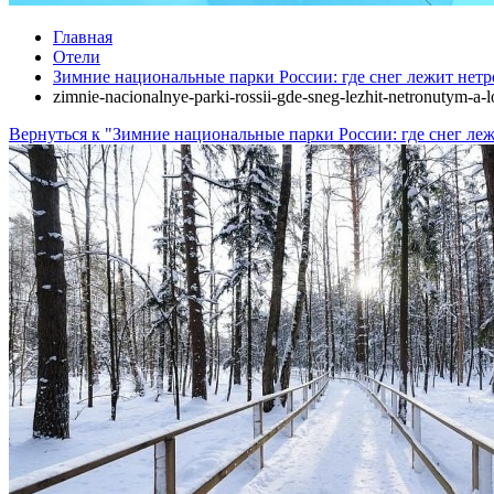
Главная
Отели
Зимние национальные парки России: где снег лежит нетр
zimnie-nacionalnye-parki-rossii-gde-sneg-lezhit-netronutym-a
Вернуться к "Зимние национальные парки России: где снег леж