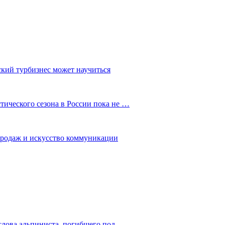
ский турбизнес может научиться
ического сезона в России пока не …
 продаж и искусство коммуникации
слова альпиниста, погибшего под…