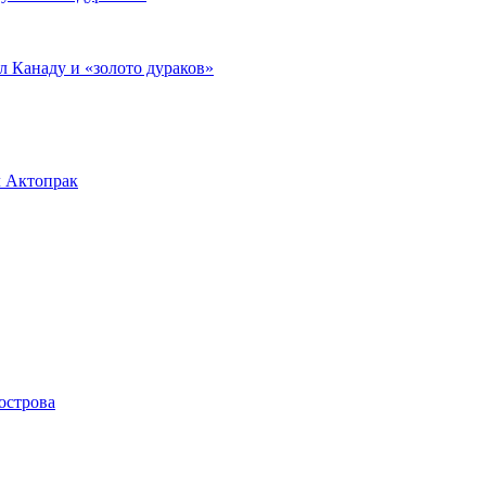
л Канаду и «золото дураков»
л Актопрак
острова