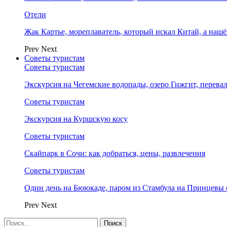
Отели
Жак Картье, мореплаватель, который искал Китай, а нашё
Prev
Next
Советы туристам
Советы туристам
Экскурсия на Чегемские водопады, озеро Гижгит, перева
Советы туристам
Экскурсия на Куршскую косу
Советы туристам
Скайпарк в Сочи: как добраться, цены, развлечения
Советы туристам
Один день на Бююкаде, паром из Стамбула на Принцевы 
Prev
Next