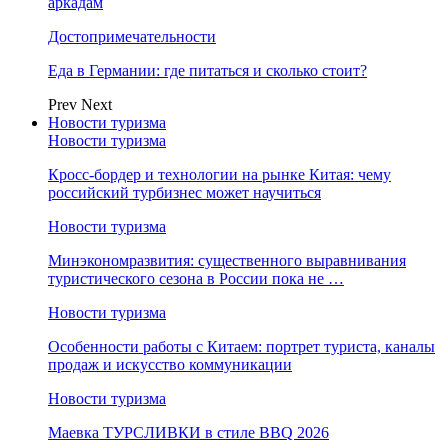
аркадам
Достопримечательности
Еда в Германии: где питаться и сколько стоит?
Prev
Next
Новости туризма
Новости туризма
Кросс-бордер и технологии на рынке Китая: чему
российский турбизнес может научиться
Новости туризма
Минэкономразвития: существенного выравнивания
туристического сезона в России пока не …
Новости туризма
Особенности работы с Китаем: портрет туриста, каналы
продаж и искусство коммуникации
Новости туризма
Маевка ТУРСЛИВКИ в стиле BBQ 2026