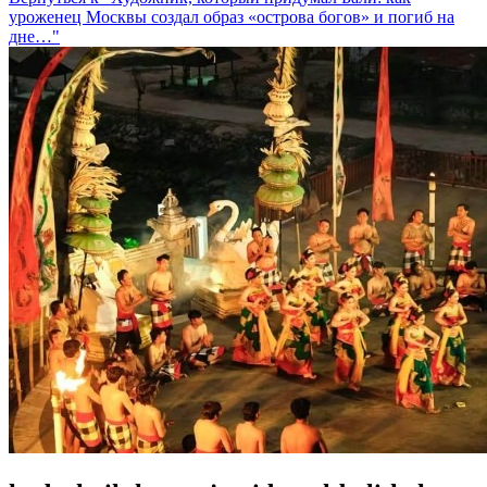
уроженец Москвы создал образ «острова богов» и погиб на
дне…"