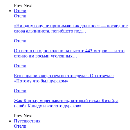
Prev
Next
Отели
Отели
«Ни одну гору не принимаю как должное» — последние
слова альпиниста, погибшего под…
Отели
Он встал на одно колено на высоте 443 метров — и это
стоило им восьми уголовных…
Отели
Его спрашивали, зачем он это сделал. Он отвечал:
«Потому что был дураком»
Отели
Жак Картье, мореплаватель, который искал Китай, а
нашёл Канаду и «золото дураков»
Prev
Next
Путешествия
Отели