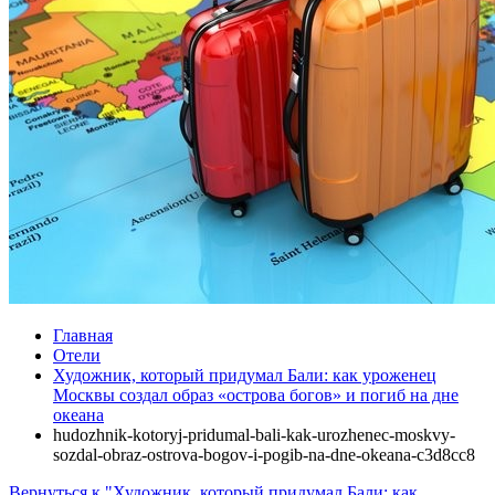
Главная
Отели
Художник, который придумал Бали: как уроженец
Москвы создал образ «острова богов» и погиб на дне
океана
hudozhnik-kotoryj-pridumal-bali-kak-urozhenec-moskvy-
sozdal-obraz-ostrova-bogov-i-pogib-na-dne-okeana-c3d8cc8
Вернуться к "Художник, который придумал Бали: как