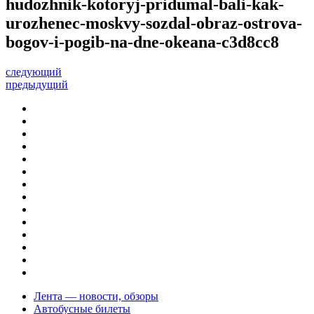
hudozhnik-kotoryj-pridumal-bali-kak-
urozhenec-moskvy-sozdal-obraz-ostrova-
bogov-i-pogib-na-dne-okeana-c3d8cc8
следующий
предыдущий
Лента — новости, обзоры
Автобусные билеты