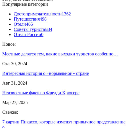
Популярные категории
Достопримечательности
1362
Путешествия
498
Отели
465
Советы туристам
34
Отели России
0
Новое:
Местные делятся тем, какие выходки туристов особенно…
Окт 30, 2024
Интересная история о «нормальной» стране
Авг 31, 2024
Неизвестные факты о Фредди Крюгере
Мар 27, 2025
Свежее:
7 картин Пикассо, которые изменят привычное представление
о…