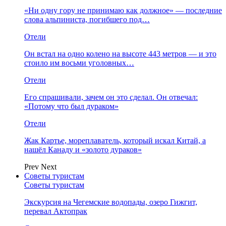
«Ни одну гору не принимаю как должное» — последние
слова альпиниста, погибшего под…
Отели
Он встал на одно колено на высоте 443 метров — и это
стоило им восьми уголовных…
Отели
Его спрашивали, зачем он это сделал. Он отвечал:
«Потому что был дураком»
Отели
Жак Картье, мореплаватель, который искал Китай, а
нашёл Канаду и «золото дураков»
Prev
Next
Советы туристам
Советы туристам
Экскурсия на Чегемские водопады, озеро Гижгит,
перевал Актопрак