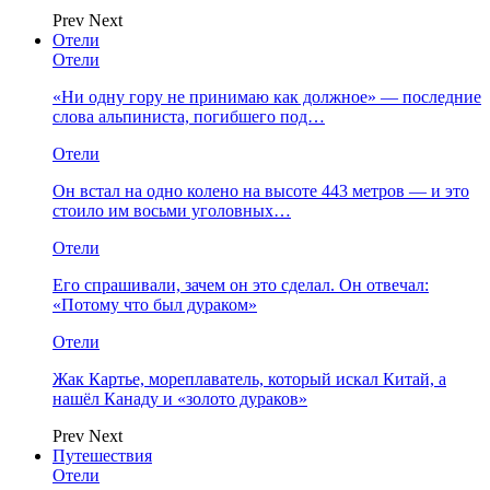
Prev
Next
Отели
Отели
«Ни одну гору не принимаю как должное» — последние
слова альпиниста, погибшего под…
Отели
Он встал на одно колено на высоте 443 метров — и это
стоило им восьми уголовных…
Отели
Его спрашивали, зачем он это сделал. Он отвечал:
«Потому что был дураком»
Отели
Жак Картье, мореплаватель, который искал Китай, а
нашёл Канаду и «золото дураков»
Prev
Next
Путешествия
Отели