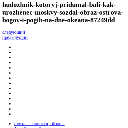
hudozhnik-kotoryj-pridumal-bali-kak-
urozhenec-moskvy-sozdal-obraz-ostrova-
bogov-i-pogib-na-dne-okeana-87249dd
следующий
предыдущий
Лента — новости, обзоры