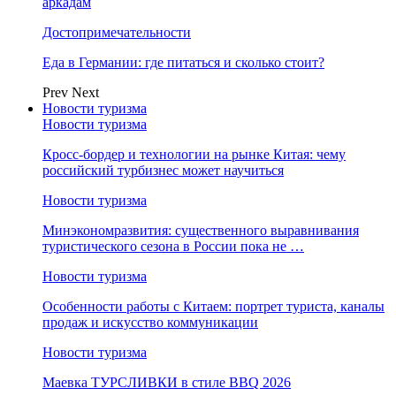
аркадам
Достопримечательности
Еда в Германии: где питаться и сколько стоит?
Prev
Next
Новости туризма
Новости туризма
Кросс-бордер и технологии на рынке Китая: чему
российский турбизнес может научиться
Новости туризма
Минэкономразвития: существенного выравнивания
туристического сезона в России пока не …
Новости туризма
Особенности работы с Китаем: портрет туриста, каналы
продаж и искусство коммуникации
Новости туризма
Маевка ТУРСЛИВКИ в стиле BBQ 2026