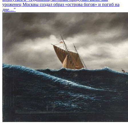
уроженец Москвы создал образ «острова богов» и погиб на
дне…"