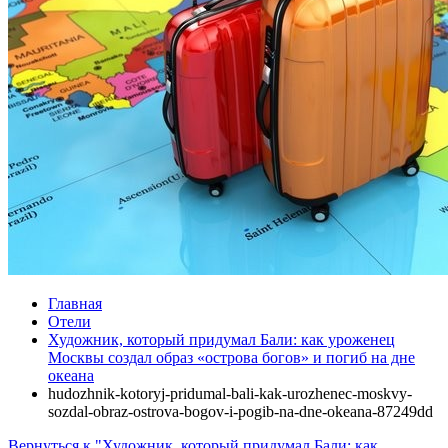
Главная
Отели
Художник, который придумал Бали: как уроженец
Москвы создал образ «острова богов» и погиб на дне
океана
hudozhnik-kotoryj-pridumal-bali-kak-urozhenec-moskvy-
sozdal-obraz-ostrova-bogov-i-pogib-na-dne-okeana-87249dd
Вернуться к "Художник, который придумал Бали: как