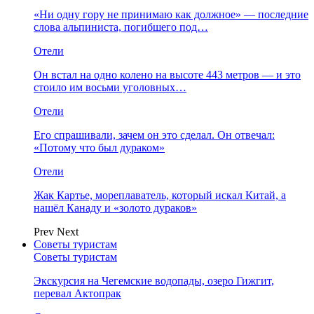
«Ни одну гору не принимаю как должное» — последние
слова альпиниста, погибшего под…
Отели
Он встал на одно колено на высоте 443 метров — и это
стоило им восьми уголовных…
Отели
Его спрашивали, зачем он это сделал. Он отвечал:
«Потому что был дураком»
Отели
Жак Картье, мореплаватель, который искал Китай, а
нашёл Канаду и «золото дураков»
Prev
Next
Советы туристам
Советы туристам
Экскурсия на Чегемские водопады, озеро Гижгит,
перевал Актопрак