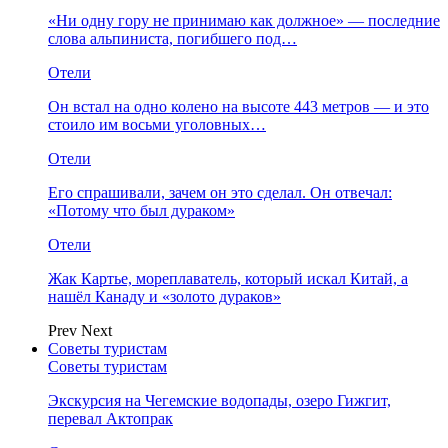
«Ни одну гору не принимаю как должное» — последние
слова альпиниста, погибшего под…
Отели
Он встал на одно колено на высоте 443 метров — и это
стоило им восьми уголовных…
Отели
Его спрашивали, зачем он это сделал. Он отвечал:
«Потому что был дураком»
Отели
Жак Картье, мореплаватель, который искал Китай, а
нашёл Канаду и «золото дураков»
Prev
Next
Советы туристам
Советы туристам
Экскурсия на Чегемские водопады, озеро Гижгит,
перевал Актопрак