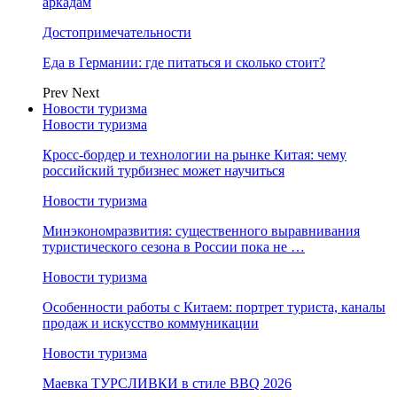
аркадам
Достопримечательности
Еда в Германии: где питаться и сколько стоит?
Prev
Next
Новости туризма
Новости туризма
Кросс-бордер и технологии на рынке Китая: чему
российский турбизнес может научиться
Новости туризма
Минэкономразвития: существенного выравнивания
туристического сезона в России пока не …
Новости туризма
Особенности работы с Китаем: портрет туриста, каналы
продаж и искусство коммуникации
Новости туризма
Маевка ТУРСЛИВКИ в стиле BBQ 2026