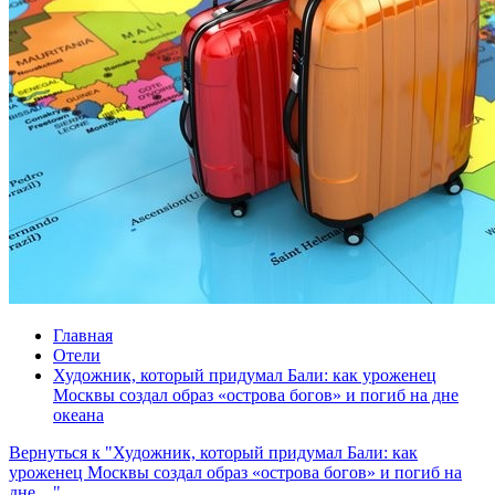
Главная
Отели
Художник, который придумал Бали: как уроженец
Москвы создал образ «острова богов» и погиб на дне
океана
Вернуться к "Художник, который придумал Бали: как
уроженец Москвы создал образ «острова богов» и погиб на
дне…"