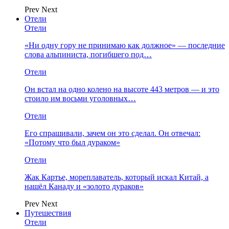
Prev
Next
Отели
Отели
«Ни одну гору не принимаю как должное» — последние
слова альпиниста, погибшего под…
Отели
Он встал на одно колено на высоте 443 метров — и это
стоило им восьми уголовных…
Отели
Его спрашивали, зачем он это сделал. Он отвечал:
«Потому что был дураком»
Отели
Жак Картье, мореплаватель, который искал Китай, а
нашёл Канаду и «золото дураков»
Prev
Next
Путешествия
Отели