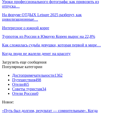
Уроки профессионального фотографа: как привозить из
отпуска…
На форуме ОТДЫХ Leisure 2025 разберут, как
цивилизационные…
Интересное о южной корее
Турпоток из России в Южную Корею вырос на 22,8%
Как сложилась судьба девушки, которая первой в мире…
Когда люди не жалели денег на красоту
Загрузить еще сообщения
Популярные категории
Достопримечательности
1362
Путешествия
498
Отели
465
Советы туристам
34
Отели России
0
Новое:
«Путь был долгим, результат — сомнительным». Когда