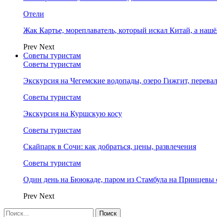
Отели
Жак Картье, мореплаватель, который искал Китай, а нашё
Prev
Next
Советы туристам
Советы туристам
Экскурсия на Чегемские водопады, озеро Гижгит, перева
Советы туристам
Экскурсия на Куршскую косу
Советы туристам
Скайпарк в Сочи: как добраться, цены, развлечения
Советы туристам
Один день на Бююкаде, паром из Стамбула на Принцевы 
Prev
Next