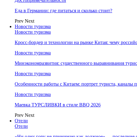
Достопримечательности
Еда в Германии: где питаться и сколько стоит?
Prev
Next
Новости туризма
Новости туризма
Кросс-бордер и технологии на рынке Китая: чему россий
Новости туризма
Минэкономразвития: существенного выравнивания турист
Новости туризма
Особенности работы с Китаем: портрет туриста, каналы
Новости туризма
Маевка ТУРСЛИВКИ в стиле BBQ 2026
Prev
Next
Отели
Отели
«Ни одну гору не принимаю как должное» — последние 