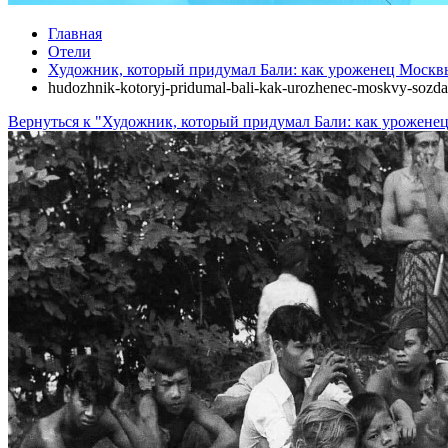
Главная
Отели
Художник, который придумал Бали: как уроженец Москвы 
hudozhnik-kotoryj-pridumal-bali-kak-urozhenec-moskvy-sozda
Вернуться к "Художник, который придумал Бали: как уроженец