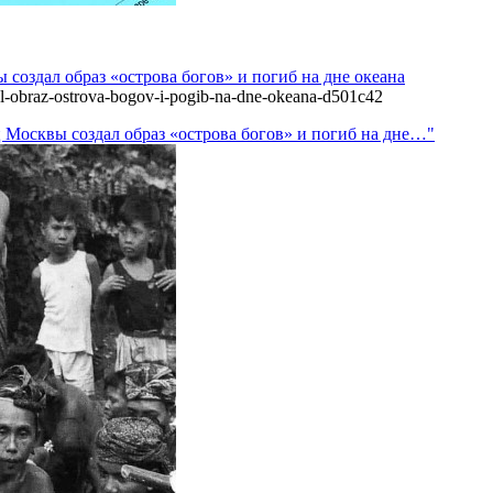
создал образ «острова богов» и погиб на дне океана
l-obraz-ostrova-bogov-i-pogib-na-dne-okeana-d501c42
 Москвы создал образ «острова богов» и погиб на дне…"