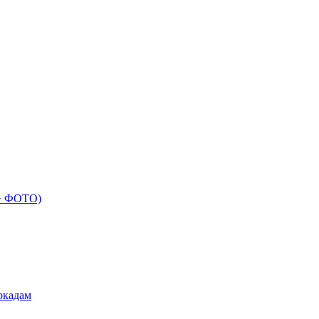
 + ФОТО)
ркадам