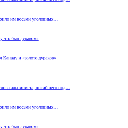
стоило им восьми уголовных…
му что был дураком»
л Канаду и «золото дураков»
слова альпиниста, погибшего под…
стоило им восьми уголовных…
му что был дураком»