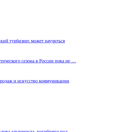
ский турбизнес может научиться
ического сезона в России пока не …
 продаж и искусство коммуникации
слова альпиниста, погибшего под…