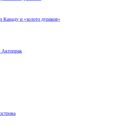
л Канаду и «золото дураков»
л Актопрак
острова