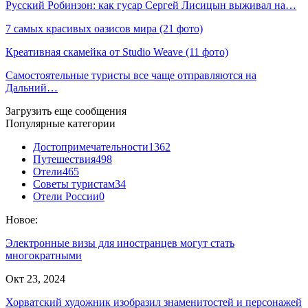
Русский Робинзон: как гусар Сергей Лисицын выживал на…
7 самых красивых оазисов мира (21 фото)
Креативная скамейка от Studio Weave (11 фото)
Самостоятельные туристы все чаще отправляются на
Дальний…
Загрузить еще сообщения
Популярные категории
Достопримечательности
1362
Путешествия
498
Отели
465
Советы туристам
34
Отели России
0
Новое:
Электронные визы для иностранцев могут стать
многократными
Окт 23, 2024
Хорватский художник изобразил знаменитостей и персонажей