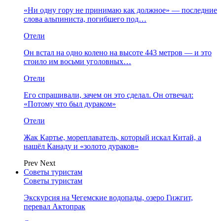
«Ни одну гору не принимаю как должное» — последние
слова альпиниста, погибшего под…
Отели
Он встал на одно колено на высоте 443 метров — и это
стоило им восьми уголовных…
Отели
Его спрашивали, зачем он это сделал. Он отвечал:
«Потому что был дураком»
Отели
Жак Картье, мореплаватель, который искал Китай, а
нашёл Канаду и «золото дураков»
Prev
Next
Советы туристам
Советы туристам
Экскурсия на Чегемские водопады, озеро Гижгит,
перевал Актопрак