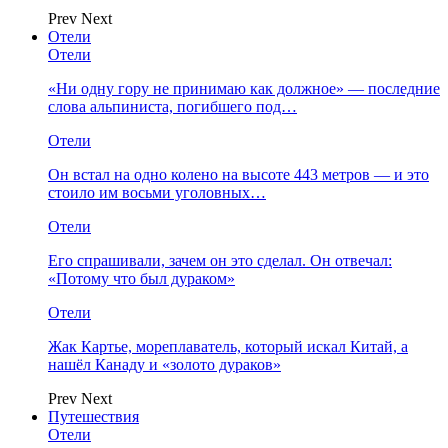
Prev
Next
Отели
Отели
«Ни одну гору не принимаю как должное» — последние
слова альпиниста, погибшего под…
Отели
Он встал на одно колено на высоте 443 метров — и это
стоило им восьми уголовных…
Отели
Его спрашивали, зачем он это сделал. Он отвечал:
«Потому что был дураком»
Отели
Жак Картье, мореплаватель, который искал Китай, а
нашёл Канаду и «золото дураков»
Prev
Next
Путешествия
Отели