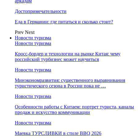
аркадам
Достопримечательности
Еда в Германии: где питаться и сколько стоит?
Prev
Next
Новости туризма
Новости туризма
Кросс-бордер и технологии на рынке Китая: чему
российский турбизнес может научиться
Новости туризма
Минэкономразвития: существенного выравнивания
туристического сезона в России пока не …
Новости туризма
Особенности работы с Китаем: портрет туриста, каналы
продаж и искусство коммуникации
Новости туризма
Маевка ТУРСЛИВКИ в стиле BBQ 2026