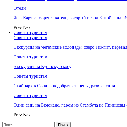
Отели
Жак Картье, мореплаватель, который искал Китай, а нашё
Prev
Next
Советы туристам
Советы туристам
Экскурсия на Чегемские водопады, озеро Гижгит, перева
Советы туристам
Экскурсия на Куршскую косу
Советы туристам
Скайпарк в Сочи: как добраться, цены, развлечения
Советы туристам
Один день на Бююкаде, паром из Стамбула на Принцевы 
Prev
Next