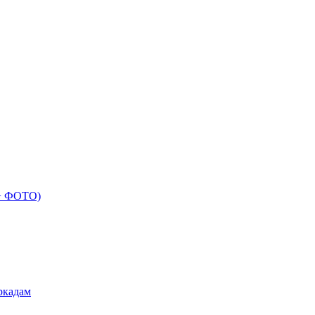
 + ФОТО)
ркадам