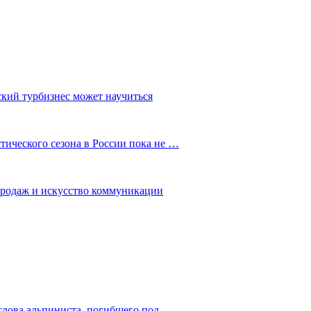
ский турбизнес может научиться
ического сезона в России пока не …
 продаж и искусство коммуникации
слова альпиниста, погибшего под…