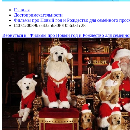
Главная
Достопримечательности
Фильмы про Новый год и Рождество для семейного прос
f4074c0089b7a4325630f01056331c28
Вернуться к "Фильмы про Новый год и Рождество для семейно