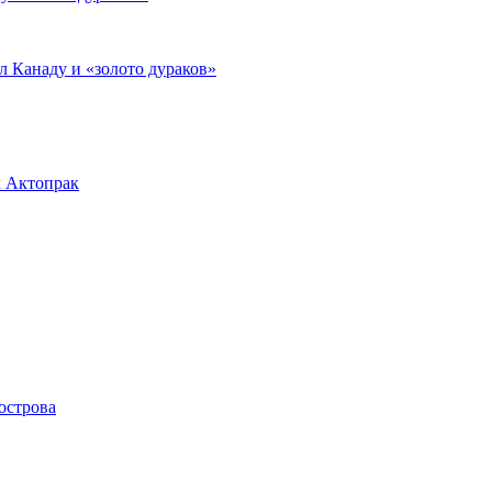
л Канаду и «золото дураков»
л Актопрак
острова