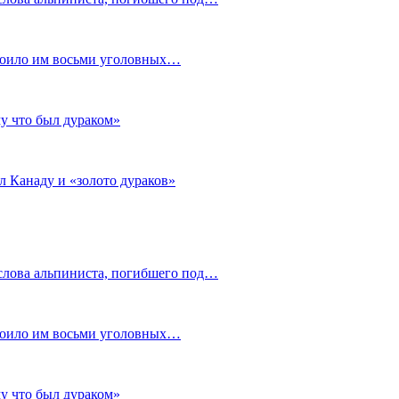
стоило им восьми уголовных…
му что был дураком»
л Канаду и «золото дураков»
слова альпиниста, погибшего под…
стоило им восьми уголовных…
му что был дураком»