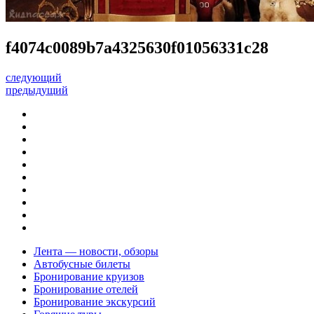
f4074c0089b7a4325630f01056331c28
следующий
предыдущий
Лента — новости, обзоры
Автобусные билеты
Бронирование круизов
Бронирование отелей
Бронирование экскурсий