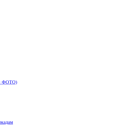
 + ФОТО)
ркадам