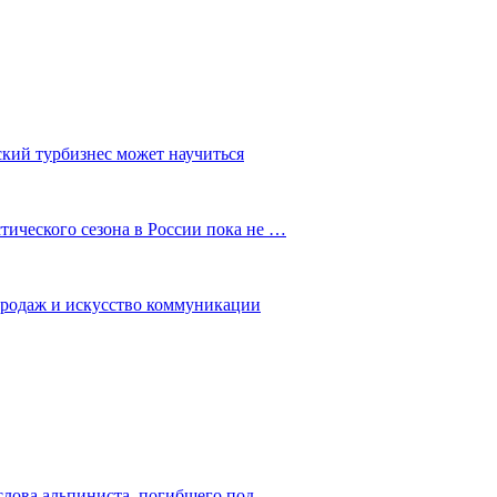
ский турбизнес может научиться
ического сезона в России пока не …
 продаж и искусство коммуникации
слова альпиниста, погибшего под…