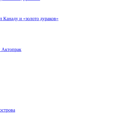
л Канаду и «золото дураков»
л Актопрак
острова