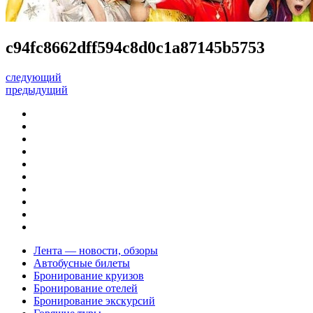
c94fc8662dff594c8d0c1a87145b5753
следующий
предыдущий
Лента — новости, обзоры
Автобусные билеты
Бронирование круизов
Бронирование отелей
Бронирование экскурсий