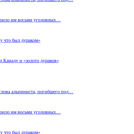
стоило им восьми уголовных…
му что был дураком»
л Канаду и «золото дураков»
слова альпиниста, погибшего под…
стоило им восьми уголовных…
му что был дураком»