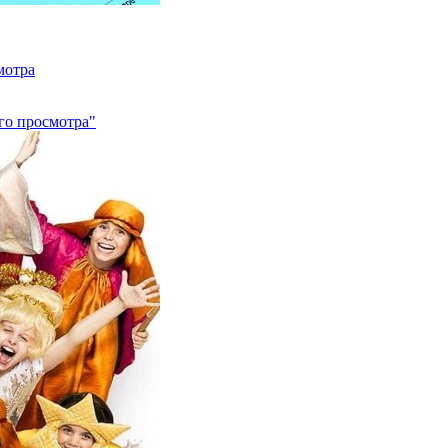
мотра
го просмотра"