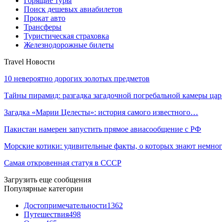
Горящие туры
Поиск дешевых авиабилетов
Прокат авто
Трансферы
Туристическая страховка
Железнодорожные билеты
Travel Новости
10 невероятно дорогих золотых предметов
Тайны пирамид: разгадка загадочной погребальной камеры ца
Загадка «Марии Целесты»: история самого известного…
Пакистан намерен запустить прямое авиасообщение с РФ
Морские котики: удивительные факты, о которых знают немно
Самая откровенная статуя в СССР
Загрузить еще сообщения
Популярные категории
Достопримечательности
1362
Путешествия
498