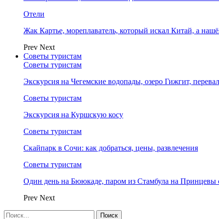
Отели
Жак Картье, мореплаватель, который искал Китай, а нашё
Prev
Next
Советы туристам
Советы туристам
Экскурсия на Чегемские водопады, озеро Гижгит, перева
Советы туристам
Экскурсия на Куршскую косу
Советы туристам
Скайпарк в Сочи: как добраться, цены, развлечения
Советы туристам
Один день на Бююкаде, паром из Стамбула на Принцевы 
Prev
Next