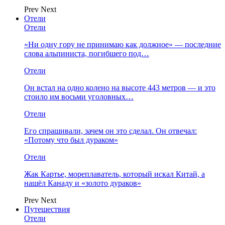
Prev
Next
Отели
Отели
«Ни одну гору не принимаю как должное» — последние
слова альпиниста, погибшего под…
Отели
Он встал на одно колено на высоте 443 метров — и это
стоило им восьми уголовных…
Отели
Его спрашивали, зачем он это сделал. Он отвечал:
«Потому что был дураком»
Отели
Жак Картье, мореплаватель, который искал Китай, а
нашёл Канаду и «золото дураков»
Prev
Next
Путешествия
Отели