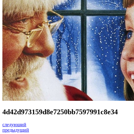
4d42d973159d8e7250bb7597991c8e34
следующий
предыдущий