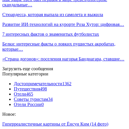
скандальные…
Стюардесса, которая выпала из самолета и выжила
Развитие ИИ-технологий на курорте Роза Хутор: цифровая…
7 интересных фактов о знаменитых футболистах
Белки: интересные факты о ловких пушистых акробатах,
которые…
«Страна догонов»: поселения нагорья Бандиагара, ставшие…
Загрузить еще сообщения
Популярные категории
Достопримечательности
1362
Путешествия
498
Отели
465
Советы туристам
34
Отели России
0
Новое:
Гиперреалистичные картины от Ёнсун Ким (14 фото)