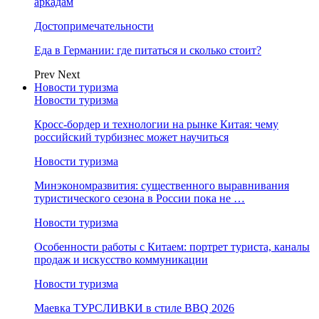
аркадам
Достопримечательности
Еда в Германии: где питаться и сколько стоит?
Prev
Next
Новости туризма
Новости туризма
Кросс-бордер и технологии на рынке Китая: чему
российский турбизнес может научиться
Новости туризма
Минэкономразвития: существенного выравнивания
туристического сезона в России пока не …
Новости туризма
Особенности работы с Китаем: портрет туриста, каналы
продаж и искусство коммуникации
Новости туризма
Маевка ТУРСЛИВКИ в стиле BBQ 2026