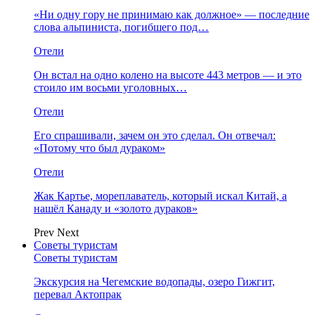
«Ни одну гору не принимаю как должное» — последние
слова альпиниста, погибшего под…
Отели
Он встал на одно колено на высоте 443 метров — и это
стоило им восьми уголовных…
Отели
Его спрашивали, зачем он это сделал. Он отвечал:
«Потому что был дураком»
Отели
Жак Картье, мореплаватель, который искал Китай, а
нашёл Канаду и «золото дураков»
Prev
Next
Советы туристам
Советы туристам
Экскурсия на Чегемские водопады, озеро Гижгит,
перевал Актопрак