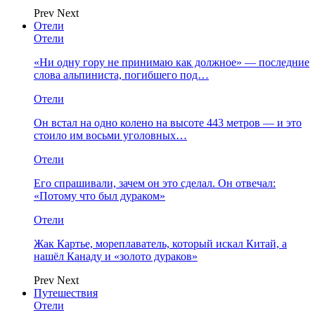
Prev
Next
Отели
Отели
«Ни одну гору не принимаю как должное» — последние
слова альпиниста, погибшего под…
Отели
Он встал на одно колено на высоте 443 метров — и это
стоило им восьми уголовных…
Отели
Его спрашивали, зачем он это сделал. Он отвечал:
«Потому что был дураком»
Отели
Жак Картье, мореплаватель, который искал Китай, а
нашёл Канаду и «золото дураков»
Prev
Next
Путешествия
Отели