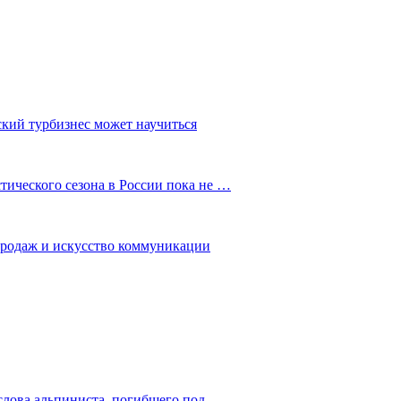
ский турбизнес может научиться
ического сезона в России пока не …
 продаж и искусство коммуникации
слова альпиниста, погибшего под…