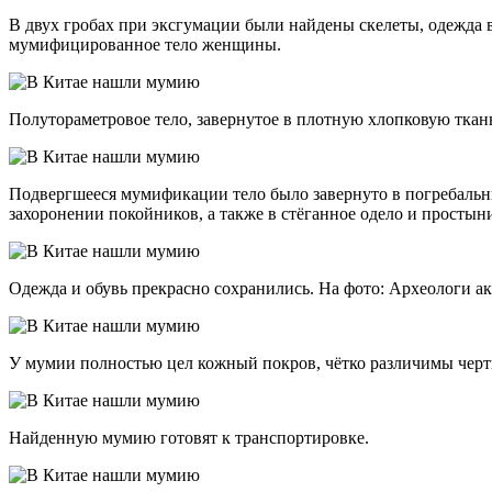
В двух гробах при эксгумации были найдены скелеты, одежда 
мумифицированное тело женщины.
Полутораметровое тело, завернутое в плотную хлопковую ткан
Подвергшееся мумификации тело было завернуто в погребальн
захоронении покойников, а также в стёганное одело и простын
Одежда и обувь прекрасно сохранились. На фото: Археологи а
У мумии полностью цел кожный покров, чётко различимы черты
Найденную мумию готовят к транспортировке.