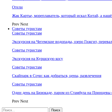
Отели
Жак Картье, мореплаватель, который искал Китай, а нашё
Prev
Next
Советы туристам
Советы туристам
Экскурсия на Чегемские водопады, озеро Гижгит, перева
Советы туристам
Экскурсия на Куршскую косу
Советы туристам
Скайпарк в Сочи: как добраться, цены, развлечения
Советы туристам
Один день на Бююкаде, паром из Стамбула на Принцевы 
Prev
Next