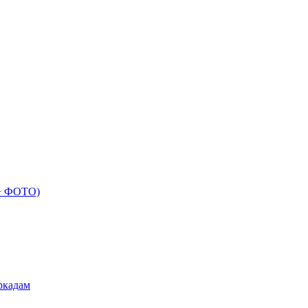
 + ФОТО)
ркадам