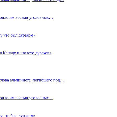
стоило им восьми уголовных…
му что был дураком»
л Канаду и «золото дураков»
слова альпиниста, погибшего под…
стоило им восьми уголовных…
му что был дураком»