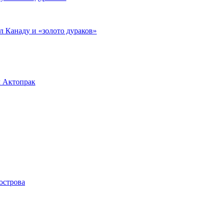
л Канаду и «золото дураков»
л Актопрак
острова