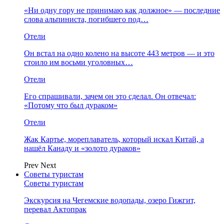
«Ни одну гору не принимаю как должное» — последние
слова альпиниста, погибшего под…
Отели
Он встал на одно колено на высоте 443 метров — и это
стоило им восьми уголовных…
Отели
Его спрашивали, зачем он это сделал. Он отвечал:
«Потому что был дураком»
Отели
Жак Картье, мореплаватель, который искал Китай, а
нашёл Канаду и «золото дураков»
Prev
Next
Советы туристам
Советы туристам
Экскурсия на Чегемские водопады, озеро Гижгит,
перевал Актопрак