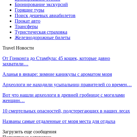
Бронирование экскурсий
Горящие туры
Поиск дешевых авиабилетов
Прокат авто
Трансферы
Туристическая страховка
Железнодорожные билеты
Travel Новости
От Гонконга до Стамбула: 45 кошек, которые давно
захватили…
Аланья в январе: зимние каникулы с ароматом моря
Археологи не находили усыпальниц правителей со времен…
Вот что нашли археологи в древней гробнице с могилами
женщин…
10 смертельных опасностей, подстерегающих в наших лесах
Названы самые отдаленные от моря места для отдыха
Загрузить еще сообщения