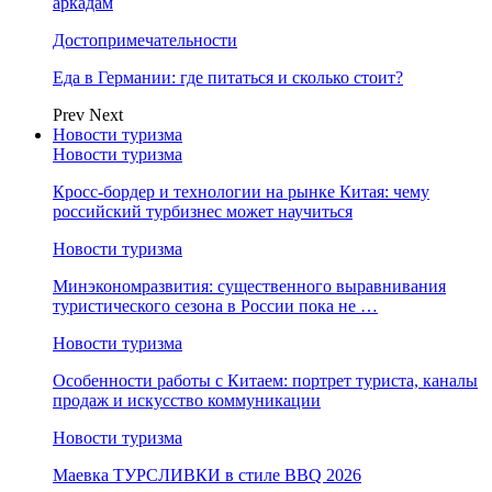
аркадам
Достопримечательности
Еда в Германии: где питаться и сколько стоит?
Prev
Next
Новости туризма
Новости туризма
Кросс-бордер и технологии на рынке Китая: чему
российский турбизнес может научиться
Новости туризма
Минэкономразвития: существенного выравнивания
туристического сезона в России пока не …
Новости туризма
Особенности работы с Китаем: портрет туриста, каналы
продаж и искусство коммуникации
Новости туризма
Маевка ТУРСЛИВКИ в стиле BBQ 2026