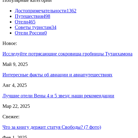
Популярные категории
Достопримечательности
1362
Путешествия
498
Отели
465
Советы туристам
34
Отели России
0
Новое:
Исследуйте потрясающие сокровища гробницы Тутанхамона
Май 9, 2025
Интересные факты об авиации и авиапутешествиях
Авг 4, 2025
Лучшие отели Вены 4 и 5 звезд: наши рекомендации
Мар 22, 2025
Свежее:
Что за книгу держит статуя Свободы? (7 фото)
Фев 1, 2025