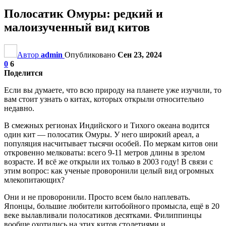
Полосатик Омуры: редкий и
малоизученный вид китов
Автор
admin
Опубликовано
Сен 23, 2024
0
6
Поделится
Если вы думаете, что всю природу на планете уже изучили, то
вам стоит узнать о китах, которых открыли относительно
недавно.
В смежных регионах Индийского и Тихого океана водится
один кит — полосатик Омуры. У него широкий ареал, а
популяция насчитывает тысячи особей. По меркам китов они
откровенно мелковаты: всего 9-11 метров длины в зрелом
возрасте. И всё же открыли их только в 2003 году! В связи с
этим вопрос: как ученые проворонили целый вид огромных
млекопитающих?
Они и не проворонили. Просто всем было наплевать.
Японцы, большие любители китобойного промысла, ещё в 20
веке вылавливали полосатиков десятками. Филиппинцы
вообще охотились на этих китов столетиями и