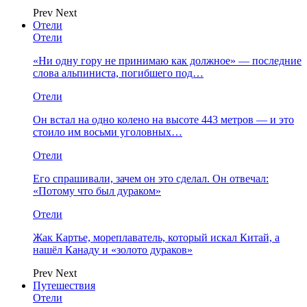
Prev
Next
Отели
Отели
«Ни одну гору не принимаю как должное» — последние
слова альпиниста, погибшего под…
Отели
Он встал на одно колено на высоте 443 метров — и это
стоило им восьми уголовных…
Отели
Его спрашивали, зачем он это сделал. Он отвечал:
«Потому что был дураком»
Отели
Жак Картье, мореплаватель, который искал Китай, а
нашёл Канаду и «золото дураков»
Prev
Next
Путешествия
Отели