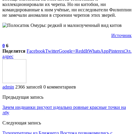
коллекционировали их черепа. Но ни китобои, ни
командированные к ним учёные, ни исследователи Филиппин
не замечали аномалии в строении черепов этих зверей.
Источник
0
6
Поделится
Facebook
Twitter
Google+
ReddIt
WhatsApp
Pinterest
Эл.
адрес
admin
2366 записей
0 комментариев
Предыдущая запись
Зачем индианки рисуют идеально ровные красные точки на
лбу
Следующая запись
Туроператоры из Ближнего Востока познакомились с