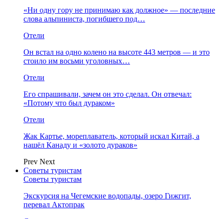
«Ни одну гору не принимаю как должное» — последние
слова альпиниста, погибшего под…
Отели
Он встал на одно колено на высоте 443 метров — и это
стоило им восьми уголовных…
Отели
Его спрашивали, зачем он это сделал. Он отвечал:
«Потому что был дураком»
Отели
Жак Картье, мореплаватель, который искал Китай, а
нашёл Канаду и «золото дураков»
Prev
Next
Советы туристам
Советы туристам
Экскурсия на Чегемские водопады, озеро Гижгит,
перевал Актопрак