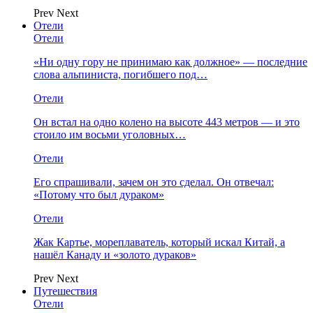
Prev
Next
Отели
Отели
«Ни одну гору не принимаю как должное» — последние
слова альпиниста, погибшего под…
Отели
Он встал на одно колено на высоте 443 метров — и это
стоило им восьми уголовных…
Отели
Его спрашивали, зачем он это сделал. Он отвечал:
«Потому что был дураком»
Отели
Жак Картье, мореплаватель, который искал Китай, а
нашёл Канаду и «золото дураков»
Prev
Next
Путешествия
Отели