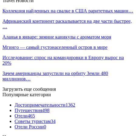
Travel Новости
Коллекция найденных на свалке в США раритетных машин…
Африканский континент раскалывается на две части быстрее,
…
Аланья в январе: зимние каникулы с ароматом моря
Мгинго — самый густонаселенный остров в мире
Исследование: спрос на командировки в Европу вырос на
20%
Зачем американцы запустили на орбиту Земли 480
миллионов…
Загрузить еще сообщения
Популярные категории
Достопримечательности
1362
Путешествия
498
Отели
465
Советы туристам
34
Отели России
0