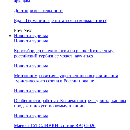
аркадам
Достопримечательности
Еда в Германии: где питаться и сколько стоит?
Prev
Next
Новости туризма
Новости туризма
Кросс-бордер и технологии на рынке Китая: чему
российский турбизнес может научиться
Новости туризма
Минэкономразвития: существенного выравнивания
туристического сезона в России пока не …
Новости туризма
Особенности работы с Китаем: портрет туриста, каналы
продаж и искусство коммуникации
Новости туризма
Маевка ТУРСЛИВКИ в стиле BBQ 2026