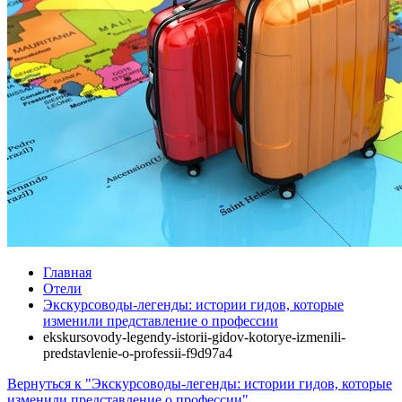
Главная
Отели
Экскурсоводы-легенды: истории гидов, которые
изменили представление о профессии
ekskursovody-legendy-istorii-gidov-kotorye-izmenili-
predstavlenie-o-professii-f9d97a4
Вернуться к "Экскурсоводы-легенды: истории гидов, которые
изменили представление о профессии"