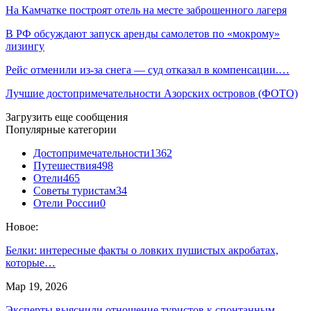
На Камчатке построят отель на месте заброшенного лагеря
В РФ обсуждают запуск аренды самолетов по «мокрому»
лизингу
Рейс отменили из-за снега — суд отказал в компенсации.…
Лучшие достопримечательности Азорских островов (ФОТО)
Загрузить еще сообщения
Популярные категории
Достопримечательности
1362
Путешествия
498
Отели
465
Советы туристам
34
Отели России
0
Новое:
Белки: интересные факты о ловких пушистых акробатах,
которые…
Мар 19, 2026
Эксперты выяснили отношение туристов к спонтанным