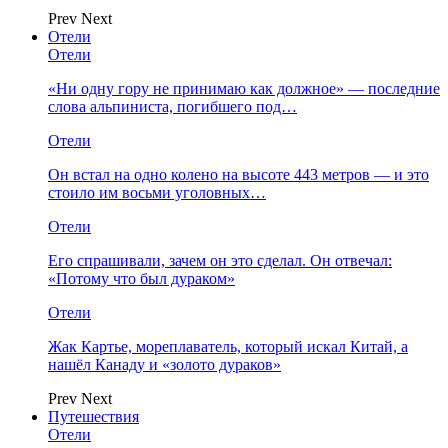
Prev
Next
Отели
Отели
«Ни одну гору не принимаю как должное» — последние
слова альпиниста, погибшего под…
Отели
Он встал на одно колено на высоте 443 метров — и это
стоило им восьми уголовных…
Отели
Его спрашивали, зачем он это сделал. Он отвечал:
«Потому что был дураком»
Отели
Жак Картье, мореплаватель, который искал Китай, а
нашёл Канаду и «золото дураков»
Prev
Next
Путешествия
Отели