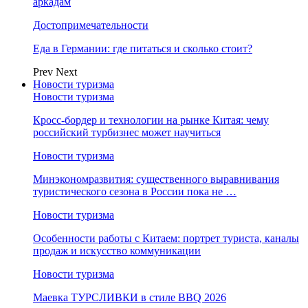
аркадам
Достопримечательности
Еда в Германии: где питаться и сколько стоит?
Prev
Next
Новости туризма
Новости туризма
Кросс-бордер и технологии на рынке Китая: чему
российский турбизнес может научиться
Новости туризма
Минэкономразвития: существенного выравнивания
туристического сезона в России пока не …
Новости туризма
Особенности работы с Китаем: портрет туриста, каналы
продаж и искусство коммуникации
Новости туризма
Маевка ТУРСЛИВКИ в стиле BBQ 2026