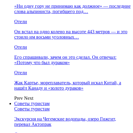
«Ни одну гору не принимаю как должное» — последние
слова альпиниста, погибшего под…
Отели
Он встал на одно колено на высоте 443 метров — и это
стоило им восьми уголовных…
Отели
Его спрашивали, зачем он это сделал. Он отвечал:
«Потому что был дураком»
Отели
Жак Картье, мореплаватель, который искал Китай, а
нашёл Канаду и «золото дураков»
Prev
Next
Советы туристам
Советы туристам
Экскурсия на Чегемские водопады, озеро Гижгит,
перевал Актопрак