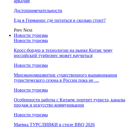
аркадам
Достопримечательности
Еда в Германии: где питаться и сколько стоит?
Prev
Next
Новости туризма
Новости туризма
Кросс-бордер и технологии на рынке Китая: чему
российский турбизнес может научиться
Новости туризма
Минэкономразвития: существенного выравнивания
туристического сезона в России пока не …
Новости туризма
Особенности работы с Китаем: портрет туриста, каналы
продаж и искусство коммуникации
Новости туризма
Маевка ТУРСЛИВКИ в стиле BBQ 2026