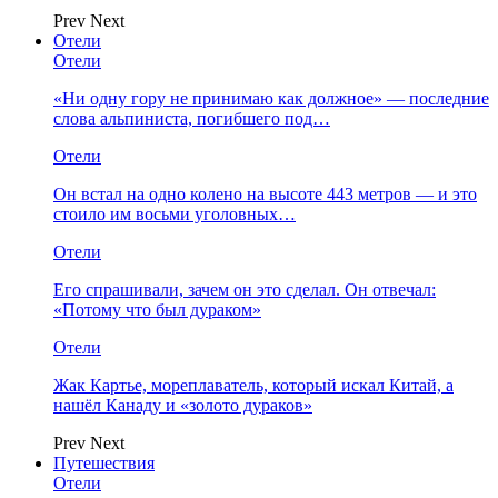
Prev
Next
Отели
Отели
«Ни одну гору не принимаю как должное» — последние
слова альпиниста, погибшего под…
Отели
Он встал на одно колено на высоте 443 метров — и это
стоило им восьми уголовных…
Отели
Его спрашивали, зачем он это сделал. Он отвечал:
«Потому что был дураком»
Отели
Жак Картье, мореплаватель, который искал Китай, а
нашёл Канаду и «золото дураков»
Prev
Next
Путешествия
Отели