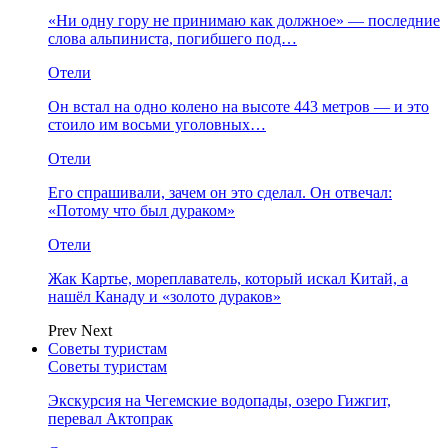
«Ни одну гору не принимаю как должное» — последние
слова альпиниста, погибшего под…
Отели
Он встал на одно колено на высоте 443 метров — и это
стоило им восьми уголовных…
Отели
Его спрашивали, зачем он это сделал. Он отвечал:
«Потому что был дураком»
Отели
Жак Картье, мореплаватель, который искал Китай, а
нашёл Канаду и «золото дураков»
Prev
Next
Советы туристам
Советы туристам
Экскурсия на Чегемские водопады, озеро Гижгит,
перевал Актопрак