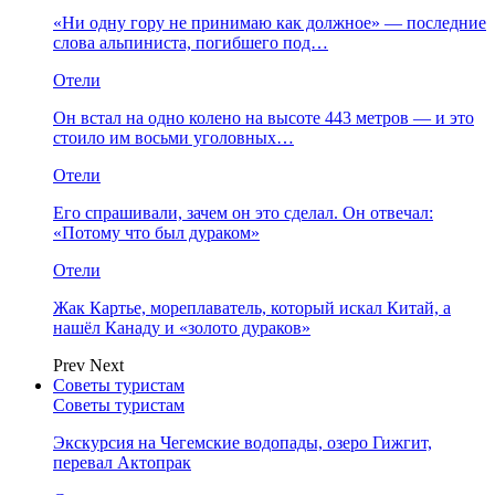
«Ни одну гору не принимаю как должное» — последние
слова альпиниста, погибшего под…
Отели
Он встал на одно колено на высоте 443 метров — и это
стоило им восьми уголовных…
Отели
Его спрашивали, зачем он это сделал. Он отвечал:
«Потому что был дураком»
Отели
Жак Картье, мореплаватель, который искал Китай, а
нашёл Канаду и «золото дураков»
Prev
Next
Советы туристам
Советы туристам
Экскурсия на Чегемские водопады, озеро Гижгит,
перевал Актопрак