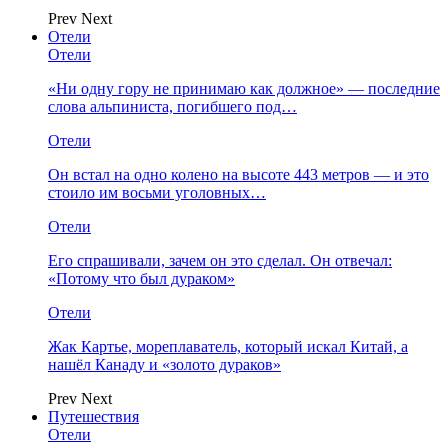
Prev
Next
Отели
Отели
«Ни одну гору не принимаю как должное» — последние
слова альпиниста, погибшего под…
Отели
Он встал на одно колено на высоте 443 метров — и это
стоило им восьми уголовных…
Отели
Его спрашивали, зачем он это сделал. Он отвечал:
«Потому что был дураком»
Отели
Жак Картье, мореплаватель, который искал Китай, а
нашёл Канаду и «золото дураков»
Prev
Next
Путешествия
Отели