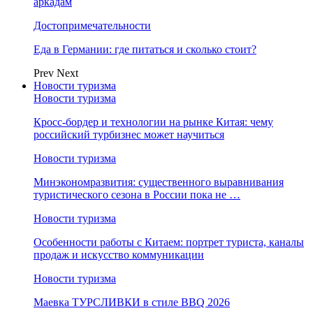
аркадам
Достопримечательности
Еда в Германии: где питаться и сколько стоит?
Prev
Next
Новости туризма
Новости туризма
Кросс-бордер и технологии на рынке Китая: чему
российский турбизнес может научиться
Новости туризма
Минэкономразвития: существенного выравнивания
туристического сезона в России пока не …
Новости туризма
Особенности работы с Китаем: портрет туриста, каналы
продаж и искусство коммуникации
Новости туризма
Маевка ТУРСЛИВКИ в стиле BBQ 2026