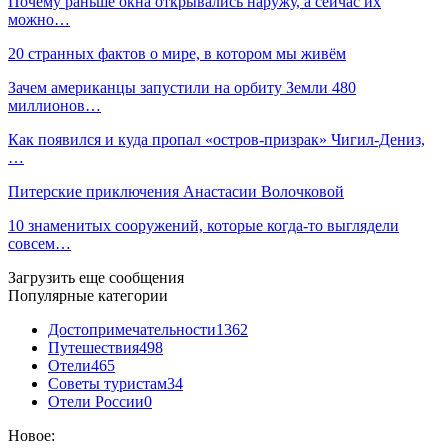
Почему раньше окна открывались наружу, а сейчас их
можно…
20 странных фактов о мире, в котором мы живём
Зачем американцы запустили на орбиту Земли 480
миллионов…
Как появился и куда пропал «остров-призрак» Чигил-Дениз,
…
Питерские приключения Анастасии Волочковой
10 знаменитых сооружений, которые когда-то выглядели
совсем…
Загрузить еще сообщения
Популярные категории
Достопримечательности
1362
Путешествия
498
Отели
465
Советы туристам
34
Отели России
0
Новое: