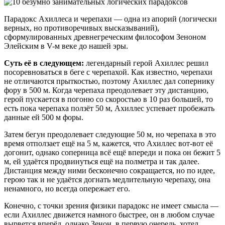
Парадокс Ахиллеса и черепахи — одна из апорий (логически
верных, но противоречивых высказываний),
сформулированных древнегреческим философом Зеноном
Элейским в V-м веке до нашей эры.
Суть её в следующем:
легендарный герой Ахиллес решил
посоревноваться в беге с черепахой. Как известно, черепахи
не отличаются прыткостью, поэтому Ахиллес дал сопернику
фору в 500 м. Когда черепаха преодолевает эту дистанцию,
герой пускается в погоню со скоростью в 10 раз большей, то
есть пока черепаха ползёт 50 м, Ахиллес успевает пробежать
данные ей 500 м форы.
Затем бегун преодолевает следующие 50 м, но черепаха в это
время отползает ещё на 5 м, кажется, что Ахиллес вот-вот её
догонит, однако соперница всё ещё впереди и пока он бежит 5
м, ей удаётся продвинуться ещё на полметра и так далее.
Дистанция между ними бесконечно сокращается, но по идее,
герою так и не удаётся догнать медлительную черепаху, она
ненамного, но всегда опережает его.
Конечно, с точки зрения физики парадокс не имеет смысла —
если Ахиллес движется намного быстрее, он в любом случае
вырвется вперёд, однако Зенон, в первую очередь, хотел