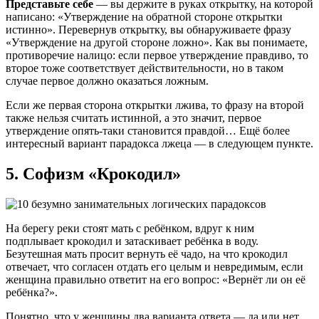
Представьте себе
— вы держите в руках открытку, на которой
написано: «Утверждение на обратной стороне открытки
истинно». Перевернув открытку, вы обнаруживаете фразу
«Утверждение на другой стороне ложно». Как вы понимаете,
противоречие налицо: если первое утверждение правдиво, то
второе тоже соответствует действительности, но в таком
случае первое должно оказаться ложным.
Если же первая сторона открытки лжива, то фразу на второй
также нельзя считать истинной, а это значит, первое
утверждение опять-таки становится правдой… Ещё более
интересный вариант парадокса лжеца — в следующем пункте.
5. Софизм «Крокодил»
На берегу реки стоят мать с ребёнком, вдруг к ним
подплывает крокодил и затаскивает ребёнка в воду.
Безутешная мать просит вернуть её чадо, на что крокодил
отвечает, что согласен отдать его целым и невредимым, если
женщина правильно ответит на его вопрос: «Вернёт ли он её
ребёнка?».
Понятно, что у женщины два варианта ответа — да или нет.