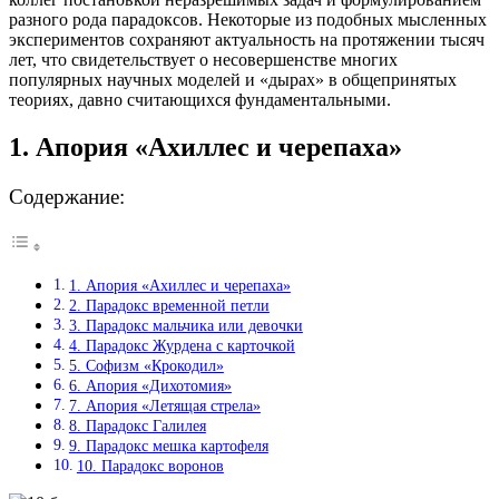
разного рода парадоксов. Некоторые из подобных мысленных
экспериментов сохраняют актуальность на протяжении тысяч
лет, что свидетельствует о несовершенстве многих
популярных научных моделей и «дырах» в общепринятых
теориях, давно считающихся фундаментальными.
1. Апория «Ахиллес и черепаха»
Содержание:
1. Апория «Ахиллес и черепаха»
2. Парадокс временной петли
3. Парадокс мальчика или девочки
4. Парадокс Журдена с карточкой
5. Софизм «Крокодил»
6. Апория «Дихотомия»
7. Апория «Летящая стрела»
8. Парадокс Галилея
9. Парадокс мешка картофеля
10. Парадокс воронов