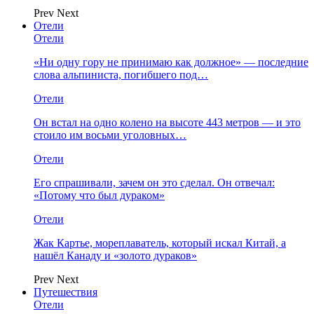
Prev
Next
Отели
Отели
«Ни одну гору не принимаю как должное» — последние
слова альпиниста, погибшего под…
Отели
Он встал на одно колено на высоте 443 метров — и это
стоило им восьми уголовных…
Отели
Его спрашивали, зачем он это сделал. Он отвечал:
«Потому что был дураком»
Отели
Жак Картье, мореплаватель, который искал Китай, а
нашёл Канаду и «золото дураков»
Prev
Next
Путешествия
Отели