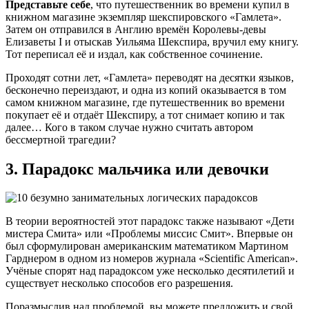
Представьте себе
, что путешественник во времени купил в
книжном магазине экземпляр шекспировского «Гамлета».
Затем он отправился в Англию времён Королевы-девы
Елизаветы I и отыскав Уильяма Шекспира, вручил ему книгу.
Тот переписал её и издал, как собственное сочинение.
Проходят сотни лет, «Гамлета» переводят на десятки языков,
бесконечно переиздают, и одна из копий оказывается в том
самом книжном магазине, где путешественник во времени
покупает её и отдаёт Шекспиру, а тот снимает копию и так
далее… Кого в таком случае нужно считать автором
бессмертной трагедии?
3. Парадокс мальчика или девочки
В теории вероятностей этот парадокс также называют «Дети
мистера Смита» или «Проблемы миссис Смит». Впервые он
был сформулирован американским математиком Мартином
Гарднером в одном из номеров журнала «Scientific American».
Учёные спорят над парадоксом уже несколько десятилетий и
существует несколько способов его разрешения.
Поразмыслив над проблемой, вы можете предложить и свой