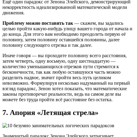
Ещё один парадокс от Зенона Элейского, демонстрирующий
некорректность идеализированной математической модели
движения.
Проблему можно поставить так
— скажем, вы задались
целью пройти какую-нибудь улицу вашего города от начала и
до конца. Для этого вам необходимо преодолеть первую её
половину, затем половину оставшейся половины, далее
половину следующего отрезка и так далее.
Иначе говоря — вы проходите половину всего расстояния,
затем четверть, одну восьмую, одну шестнадцатую —
количество уменьшающихся отрезков пути стремится к
бесконечности, так как любую оставшуюся часть можно
разделить надвое, значит пройти весь путь целиком
невозможно. Формулируя несколько надуманный на первый
взгляд парадокс, Зенон хотел показать, что математические
законы противоречат реальности, ведь на самом деле вы
можете без труда пройти всё расстояние без остатка.
7. Апория «Летящая стрела»
Знаменитый парадокс Зенона Элейского затрагивает