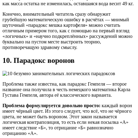
как масса остатка не изменилась, оставшаяся вода весит 49 кг.
Конечно, внимательный читатель сразу обнаружит
грубейшую математическую ошибку в расчётах — мнимый
шуточный «парадокс мешка картофеля» можно считать
отличным примером того, как с помощью на первый взгляд
«логичных» и «научно подкреплённых» рассуждений можно
буквально на пустом месте выстроить теорию,
противоречащую здравому смыслу.
10. Парадокс воронов
Проблема также известна, как парадокс Гемпеля — второе
название она получила в честь немецкого математика Карла
Густава Гемпеля, автора её классического варианта.
Проблема формулируется довольно просто:
каждый ворон
имеет чёрный цвет. Из этого следует, что всё, что не чёрного
цвета, не может быть вороном. Этот закон называется
логическая контрапозиция, то есть если некая посылка «А»
имеет следствие «Б», то отрицание «Б» равнозначно
отрицанию «А».