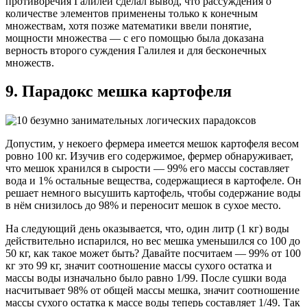
противоречия Галилей сделал вывод, что рассуждения о
количестве элементов применены только к конечным
множествам, хотя позже математики ввели понятие,
мощности множества — с его помощью была доказана
верность второго суждения Галилея и для бесконечных
множеств.
9. Парадокс мешка картофеля
Допустим, у некоего фермера имеется мешок картофеля весом
ровно 100 кг. Изучив его содержимое, фермер обнаруживает,
что мешок хранился в сырости — 99% его массы составляет
вода и 1% остальные вещества, содержащиеся в картофеле. Он
решает немного высушить картофель, чтобы содержание воды
в нём снизилось до 98% и переносит мешок в сухое место.
На следующий день оказывается, что, один литр (1 кг) воды
действительно испарился, но вес мешка уменьшился со 100 до
50 кг, как такое может быть? Давайте посчитаем — 99% от 100
кг это 99 кг, значит соотношение массы сухого остатка и
массы воды изначально было равно 1/99. После сушки вода
насчитывает 98% от общей массы мешка, значит соотношение
массы сухого остатка к массе воды теперь составляет 1/49. Так