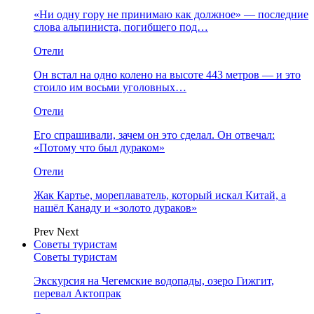
«Ни одну гору не принимаю как должное» — последние
слова альпиниста, погибшего под…
Отели
Он встал на одно колено на высоте 443 метров — и это
стоило им восьми уголовных…
Отели
Его спрашивали, зачем он это сделал. Он отвечал:
«Потому что был дураком»
Отели
Жак Картье, мореплаватель, который искал Китай, а
нашёл Канаду и «золото дураков»
Prev
Next
Советы туристам
Советы туристам
Экскурсия на Чегемские водопады, озеро Гижгит,
перевал Актопрак