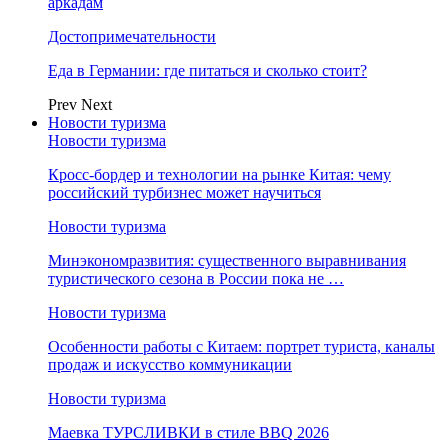
аркадам
Достопримечательности
Еда в Германии: где питаться и сколько стоит?
Prev
Next
Новости туризма
Новости туризма
Кросс-бордер и технологии на рынке Китая: чему
российский турбизнес может научиться
Новости туризма
Минэкономразвития: существенного выравнивания
туристического сезона в России пока не …
Новости туризма
Особенности работы с Китаем: портрет туриста, каналы
продаж и искусство коммуникации
Новости туризма
Маевка ТУРСЛИВКИ в стиле BBQ 2026