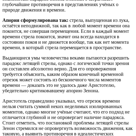
глубочайшие противоречия в представлениях учёных о
природе движения и времени.
Апория сформулирована так:
стрела, выпущенная из лука,
остаётся неподвижной, так как в любой момент времени она
покоится, не совершая перемещения. Если в каждый момент
времени стрела покоится, значит она всегда находится в
состоянии покоя и не движется вообще, так как нет момента
времени, в который стрела перемещается в пространстве.
Выдающиеся умы человечества веками пытаются разрешить
парадокс летящей стрелы, однако с логической точки зрения
он составлен абсолютно верно. Для его опровержения
требуется объяснить, каким образом конечный временной
отрезок может состоять из бесконечного числа моментов
времени — доказать это не удалось даже Аристотелю,
убедительно критиковавшему апорию Зенона.
Аристотель справедливо указывал, что отрезок времени
нельзя считать суммой неких неделимых изолированных
моментов, однако многие учёные считают, что его подход не
отличается глубиной и не опровергает наличие парадокса.
Стоит отметить, что постановкой проблемы летящей стрелы
Зенон стремился не опровергнуть возможность движения, как
таковую, а выявить противоречия в идеалистических