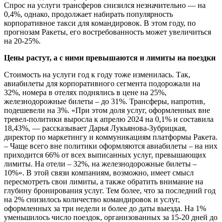
Спрос на услуги трансферов снизился незначительно — на
0,4%, однако, продолжает набирать популярность
корпоративное такси для командировок. В этом году, по
прогнозам Ракеты, его востребованность может увеличиться
на 20-25%.
Цены растут, а с ними превышаются и лимиты на поездки
Стоимость на услуги год к году тоже изменилась. Так,
авиабилеты для корпоративного сегмента подорожали на
32%, номера в отелях поднялись в цене на 25%,
железнодорожные билеты – до 31%. Трансферы, напротив,
подешевели на 3%. «При этом доля услуг, оформленных вне
тревел-политики выросла к апрелю 2024 на 0,1% и составила
18,43%, — рассказывает Дарья Лукьянова-Зубрицкая,
директор по маркетингу и коммуникациям платформы Ракета.
– Чаще всего вне политики оформляются авиабилеты – на них
приходится 66% от всех выписанных услуг, превышающих
лимиты. На отели – 32%, на железнодорожные билеты –
10%». В этой связи компаниям, возможно, имеет смысл
пересмотреть свои лимиты, а также обратить внимание на
глубину бронирования услуг. Тем более, что за последний год
на 2% снизилось количество командировок и услуг,
оформленных за три недели и более до даты выезда. На 1%
уменьшилось число поездок, организованных за 15-20 дней до