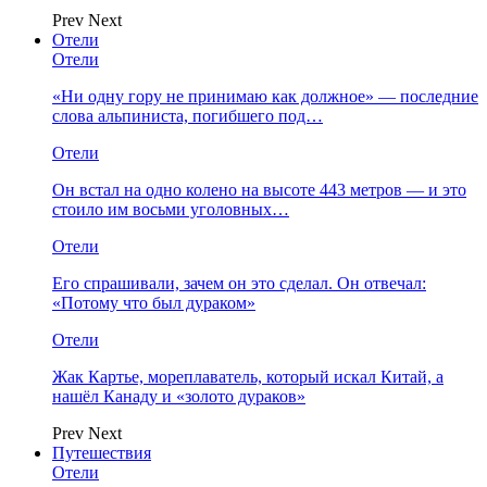
Prev
Next
Отели
Отели
«Ни одну гору не принимаю как должное» — последние
слова альпиниста, погибшего под…
Отели
Он встал на одно колено на высоте 443 метров — и это
стоило им восьми уголовных…
Отели
Его спрашивали, зачем он это сделал. Он отвечал:
«Потому что был дураком»
Отели
Жак Картье, мореплаватель, который искал Китай, а
нашёл Канаду и «золото дураков»
Prev
Next
Путешествия
Отели