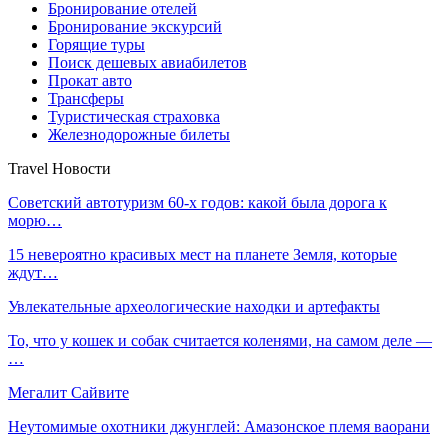
Бронирование отелей
Бронирование экскурсий
Горящие туры
Поиск дешевых авиабилетов
Прокат авто
Трансферы
Туристическая страховка
Железнодорожные билеты
Travel Новости
Советский автотуризм 60-х годов: какой была дорога к
морю…
15 невероятно красивых мест на планете Земля, которые
ждут…
Увлекательные археологические находки и артефакты
То, что у кошек и собак считается коленями, на самом деле —
…
Мегалит Сайвите
Неутомимые охотники джунглей: Амазонское племя ваорани