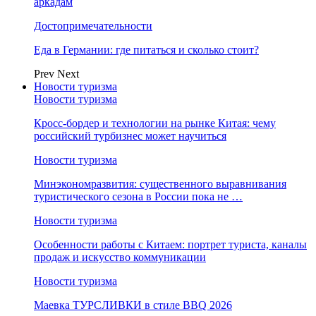
аркадам
Достопримечательности
Еда в Германии: где питаться и сколько стоит?
Prev
Next
Новости туризма
Новости туризма
Кросс-бордер и технологии на рынке Китая: чему
российский турбизнес может научиться
Новости туризма
Минэкономразвития: существенного выравнивания
туристического сезона в России пока не …
Новости туризма
Особенности работы с Китаем: портрет туриста, каналы
продаж и искусство коммуникации
Новости туризма
Маевка ТУРСЛИВКИ в стиле BBQ 2026