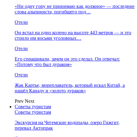
«Ни одну гору не принимаю как должное» — последние
слова альпиниста, погибшего под…
Отели
Он встал на одно колено на высоте 443 метров — и это
стоило им восьми уголовных…
Отели
Его спрашивали, зачем он это сделал. Он отвечал:
«Потому что был дураком»
Отели
Жак Картье, мореплаватель, который искал Китай, а
нашёл Канаду и «золото дураков»
Prev
Next
Советы туристам
Советы туристам
Экскурсия на Чегемские водопады, озеро Гижгит,
перевал Актопрак