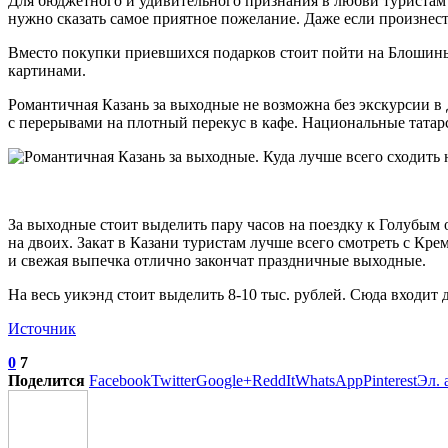
Для бюджетного и удивительного признания в любви туристам с
нужно сказать самое приятное пожелание. Даже если произнест
Вместо покупки приевшихся подарков стоит пойти на Блошиный
картинами.
Романтичная Казань за выходные не возможна без экскурсии в Д
с перерывами на плотный перекус в кафе. Национальные татар
За выходные стоит выделить пару часов на поездку к Голубым 
на двоих. Закат в Казани туристам лучше всего смотреть с Кре
и свежая выпечка отлично закончат праздничные выходные.
На весь уикэнд стоит выделить 8-10 тыс. рублей. Сюда входит
Источник
0
7
Поделится
Facebook
Twitter
Google+
ReddIt
WhatsApp
Pinterest
Эл. 