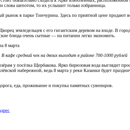
тоит обязательно сходить к Арке влюбленных, расположенной на
и слова шепотом, то их услышит только избранница.
 рынок в парке Тинчурина. Здесь по приятной цене продают вс
ворец земледельцев с его гигантским деревом на входе. В город
ские блюда очень сытные — на питании легко экономить.
В кафе средний чек на двоих выходит в районе 700-1000 рублей
озёрам у посёлка Щербакова. Ярко бирюзовая вода выглядит про
млёвской набережной, ведь 8 марта у реки Казанки будет праздн
 дорога, еда, проживание и покупка памятных сувениров.
адрес