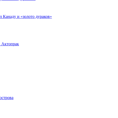
л Канаду и «золото дураков»
л Актопрак
острова