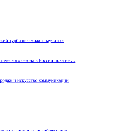
ский турбизнес может научиться
ического сезона в России пока не …
 продаж и искусство коммуникации
слова альпиниста, погибшего под…