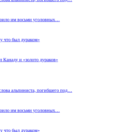
стоило им восьми уголовных…
му что был дураком»
л Канаду и «золото дураков»
слова альпиниста, погибшего под…
стоило им восьми уголовных…
му что был дураком»