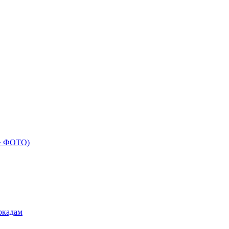
 + ФОТО)
ркадам