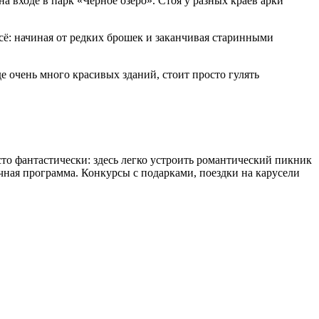
 входе в парк «Черное озеро». Стоя у разных краев арки
ё: начиная от редких брошек и заканчивая старинными
е очень много красивых зданий, стоит просто гулять
сто фантастически: здесь легко устроить романтический пикник
ичная программа. Конкурсы с подарками, поездки на карусели