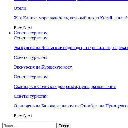
Отели
Жак Картье, мореплаватель, который искал Китай, а нашё
Prev
Next
Советы туристам
Советы туристам
Экскурсия на Чегемские водопады, озеро Гижгит, перева
Советы туристам
Экскурсия на Куршскую косу
Советы туристам
Скайпарк в Сочи: как добраться, цены, развлечения
Советы туристам
Один день на Бююкаде, паром из Стамбула на Принцевы 
Prev
Next