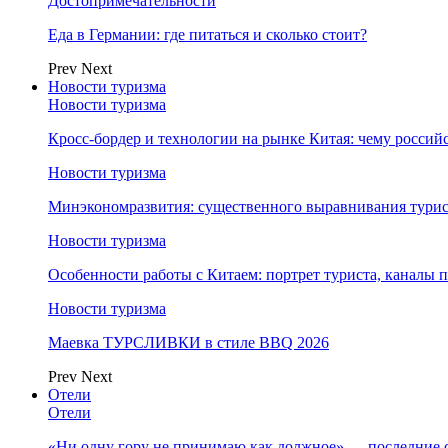
Достопримечательности
Еда в Германии: где питаться и сколько стоит?
Prev
Next
Новости туризма
Новости туризма
Кросс-бордер и технологии на рынке Китая: чему россий
Новости туризма
Минэкономразвития: существенного выравнивания турист
Новости туризма
Особенности работы с Китаем: портрет туриста, каналы
Новости туризма
Маевка ТУРСЛИВКИ в стиле BBQ 2026
Prev
Next
Отели
Отели
«Ни одну гору не принимаю как должное» — последние 